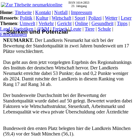
ISSN 1614-2853
23. Jahrgang
Home
:
Titelseite
|
Kontakt
|
Notfall
|
Impressum
Ressorts
:
Politik
|
Kultur
|
Wirtschaft
|
Sport
|
Polizei
|
Wetter
|
Leser
Themen
:
Umwelt
|
Verkehr
|
Gericht
|
Online
|
Gesundheit
|
Tipps
|
Land
|
Statistiken
|
@NM
|
Freizeit
|
Leute
|
Tiere
|
Schule
|
„Stärken und Potenzial“
Eilmeldungen
NEUMARKT.
Der Landkreis Neumarkt hat sich bei der
Bewertung der Standortqualität in zwei Jahren bundesweit um 17
Plätze verschlechtert.
Das geht aus dem jetzt vorgelegten Ergebnis des Regionalrankings
des Instituts der deutschen Wirtschaft hervor. Der Landkreis
Neumarkt erreichte dabei 53 Punkte; das snd 0,2 Punkte weniger
als 2024. Damit rutschte der Landkreis in diesem Ranking von
Rang 17 auf Rang 34 ab.
Der bundesweite Durchschnitt bei der Bewertung der
Standortqualität wurde dabei auf 50 gelegt. Bewertet wurden dabei
Faktoren wie Wirtschaftsstruktur, Steuerkraft, Arbeitsmarkt und
Lebensqualität wie etwa private Überschuldung oder Ärztedichte
Bundesweit den ersten Platz belegten hier die Landkreis München
(59,4) vor der Stadt München (56,1).