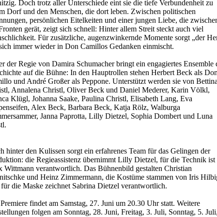
hitzig. Doch trotz aller Unterschiede eint sie die tiefe Verbundenheit zu
em Dorf und den Menschen, die dort leben. Zwischen politischen
nnungen, persönlichen Eitelkeiten und einer jungen Liebe, die zwische
Fronten gerät, zeigt sich schnell: Hinter allem Streit steckt auch viel
schlichkeit. Für zusätzliche, augenzwinkernde Momente sorgt „der Her
 sich immer wieder in Don Camillos Gedanken einmischt.
er der Regie von Damira Schumacher bringt ein engagiertes Ensemble 
chichte auf die Bühne: In den Hauptrollen stehen Herbert Beck als Do
illo und André Großer als Peppone. Unterstützt werden sie von Bettin
stl, Annalena Christl, Oliver Beck und Daniel Mederer, Karin Völkl,
nca Klügl, Johanna Saake, Paulina Christl, Elisabeth Lang, Eva
penseifen, Alex Beck, Barbara Beck, Katja Rölz, Walburga
mersammer, Janna Paprotta, Lilly Dietzel, Sophia Dombert und Luna
tl.
 hinter den Kulissen sorgt ein erfahrenes Team für das Gelingen der
uktion: die Regieassistenz übernimmt Lilly Dietzel, für die Technik ist
x Wittmann verantwortlich. Das Bühnenbild gestalten Christian
nitschke und Heinz Zimmermann, die Kostüme stammen von Iris Hilbi
für die Maske zeichnet Sabrina Dietzel verantwortlich.
Premiere findet am Samstag, 27. Juni um 20.30 Uhr statt. Weitere
tellungen folgen am Sonntag, 28. Juni, Freitag, 3. Juli, Sonntag, 5. Juli