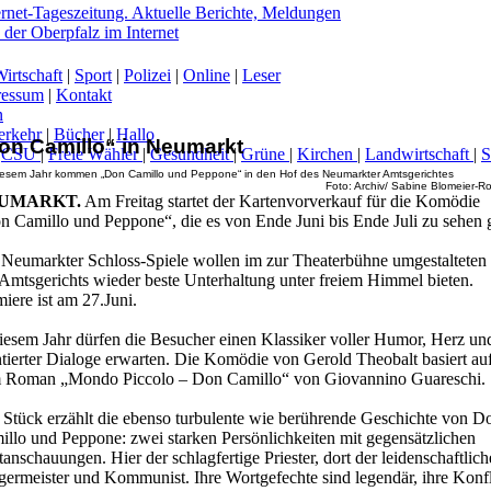
irtschaft
|
Sport
|
Polizei
|
Online
|
Leser
ressum
|
Kontakt
n
erkehr
|
Bücher
|
Hallo
on Camillo“ in Neumarkt
|
CSU
|
Freie Wähler
|
Gesundheit
|
Grüne
|
Kirchen
|
Landwirtschaft
|
iesem Jahr kommen „Don Camillo und Peppone“ in den Hof des Neumarkter Amtsgerichtes
Foto: Archiv/ Sabine Blomeier-Ro
-
UMARKT.
Am Freitag startet der Kartenvorverkauf für die Komödie
n Camillo und Peppone“, die es von Ende Juni bis Ende Juli zu sehen g
 Neumarkter Schloss-Spiele wollen im zur Theaterbühne umgestalteten
 Amtsgerichts wieder beste Unterhaltung unter freiem Himmel bieten.
iere ist am 27.Juni.
diesem Jahr dürfen die Besucher einen Klassiker voller Humor, Herz un
ntierter Dialoge erwarten. Die Komödie von Gerold Theobalt basiert au
 Roman „Mondo Piccolo – Don Camillo“ von Giovannino Guareschi.
 Stück erzählt die ebenso turbulente wie berührende Geschichte von D
illo und Peppone: zwei starken Persönlichkeiten mit gegensätzlichen
anschauungen. Hier der schlagfertige Priester, dort der leidenschaftlich
germeister und Kommunist. Ihre Wortgefechte sind legendär, ihre Konfl