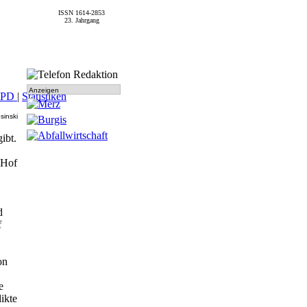
ISSN 1614-2853
23. Jahrgang
Anzeigen
SPD
|
Statistiken
sinski
ibt.
 Hof
d
f
on
e
ikte