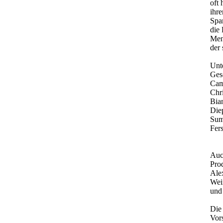
oft 
ihr
Spa
die 
Men
der
Unt
Ges
Cam
Chri
Bia
Die
Sum
Fers
Auch
Prod
Ale
Wei
und 
Die 
Vors