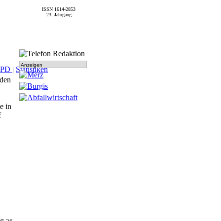
ISSN 1614-2853
23. Jahrgang
Anzeigen
SPD
|
Statistiken
den
e in
f