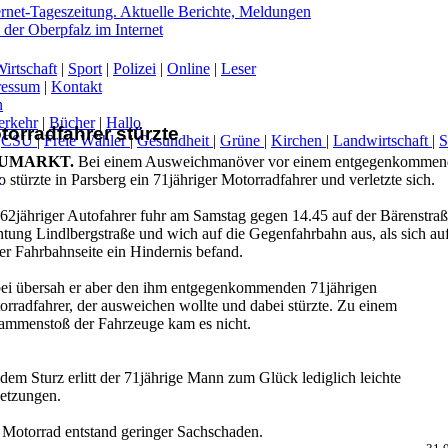
irtschaft
|
Sport
|
Polizei
|
Online
|
Leser
ressum
|
Kontakt
n
erkehr
|
Bücher
|
Hallo
torradfahrer stürzte
|
CSU
|
Freie Wähler
|
Gesundheit
|
Grüne
|
Kirchen
|
Landwirtschaft
|
UMARKT.
Bei einem Ausweichmanöver vor einem entgegenkommen
-
 stürzte in Parsberg ein 71jähriger Motorradfahrer und verletzte sich.
 62jähriger Autofahrer fuhr am Samstag gegen 14.45 auf der Bärenstraß
htung Lindlbergstraße und wich auf die Gegenfahrbahn aus, als sich au
er Fahrbahnseite ein Hindernis befand.
ei übersah er aber den ihm entgegenkommenden 71jährigen
orradfahrer, der ausweichen wollte und dabei stürzte. Zu einem
ammenstoß der Fahrzeuge kam es nicht.
dem Sturz erlitt der 71jährige Mann zum Glück lediglich leichte
letzungen.
Motorrad entstand geringer Sachschaden.