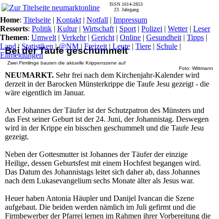
ISSN 1614-2853
23. Jahrgang
Home
:
Titelseite
|
Kontakt
|
Notfall
|
Impressum
Ressorts
:
Politik
|
Kultur
|
Wirtschaft
|
Sport
|
Polizei
|
Wetter
|
Leser
Themen
:
Umwelt
|
Verkehr
|
Gericht
|
Online
|
Gesundheit
|
Tipps
|
Land
|
Statistiken
|
@NM
|
Freizeit
|
Leute
|
Tiere
|
Schule
|
Bei der Taufe geschummelt
Eilmeldungen
Zwei Firmlinge bauten die aktuelle Krippenszene auf
Foto: Wittmann
NEUMARKT.
Sehr frei nach dem Kirchenjahr-Kalender wird
derzeit in der Barocken Münsterkrippe die Taufe Jesu gezeigt - die
wäre eigentlich im Januar.
Aber Johannes der Täufer ist der Schutzpatron des Münsters und
das Fest seiner Geburt ist der 24. Juni, der Johannistag. Deswegen
wird in der Krippe ein bisschen geschummelt und die Taufe Jesu
gezeigt.
Neben der Gottesmutter ist Johannes der Täufer der einzige
Heilige, dessen Geburtsfest mit einem Hochfest begangen wird.
Das Datum des Johannistags leitet sich daher ab, dass Johannes
nach dem Lukasevangelium sechs Monate älter als Jesus war.
Heuer haben Antonia Häupler und Danijel Ivancan die Szene
aufgebaut. Die beiden werden nämlich im Juli gefirmt und die
Firmbewerber der Pfarrei lernen im Rahmen ihrer Vorbereitung die