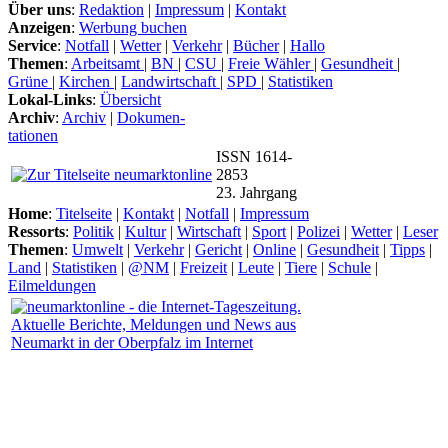
Über uns
:
Redaktion
|
Impressum
|
Kontakt
Anzeigen
:
Werbung buchen
Service
:
Notfall
|
Wetter
|
Verkehr
|
Bücher
|
Hallo
Themen
:
Arbeitsamt
|
BN
|
CSU
|
Freie Wähler
|
Gesundheit
|
Grüne
|
Kirchen
|
Landwirtschaft
|
SPD
|
Statistiken
Lokal-Links
:
Übersicht
Archiv
:
Archiv
|
Dokumen-
tationen
ISSN 1614-
2853
23. Jahrgang
Home
:
Titelseite
|
Kontakt
|
Notfall
|
Impressum
Ressorts
:
Politik
|
Kultur
|
Wirtschaft
|
Sport
|
Polizei
|
Wetter
|
Leser
Themen
:
Umwelt
|
Verkehr
|
Gericht
|
Online
|
Gesundheit
|
Tipps
|
Land
|
Statistiken
|
@NM
|
Freizeit
|
Leute
|
Tiere
|
Schule
|
Eilmeldungen