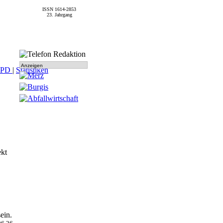
ISSN 1614-2853
23. Jahrgang
Anzeigen
SPD
|
Statistiken
ekt
ein.