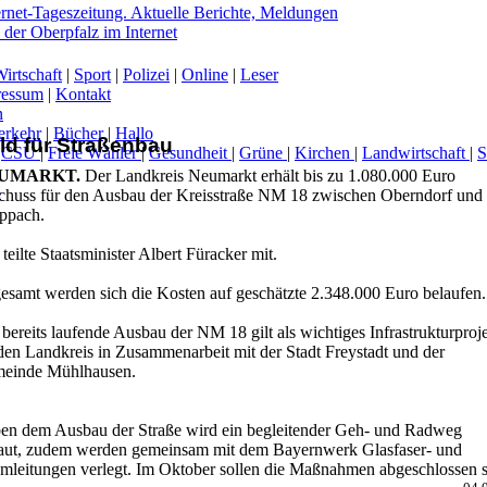
irtschaft
|
Sport
|
Polizei
|
Online
|
Leser
ressum
|
Kontakt
n
erkehr
|
Bücher
|
Hallo
ld für Straßenbau
|
CSU
|
Freie Wähler
|
Gesundheit
|
Grüne
|
Kirchen
|
Landwirtschaft
|
UMARKT.
Der Landkreis Neumarkt erhält bis zu 1.080.000 Euro
-
chuss für den Ausbau der Kreisstraße NM 18 zwischen Oberndorf und
ppach.
teilte Staatsminister Albert Füracker mit.
gesamt werden sich die Kosten auf geschätzte 2.348.000 Euro belaufen.
bereits laufende Ausbau der NM 18 gilt als wichtiges Infrastrukturproj
den Landkreis in Zusammenarbeit mit der Stadt Freystadt und der
einde Mühlhausen.
en dem Ausbau der Straße wird ein begleitender Geh- und Radweg
aut, zudem werden gemeinsam mit dem Bayernwerk Glasfaser- und
omleitungen verlegt. Im Oktober sollen die Maßnahmen abgeschlossen s