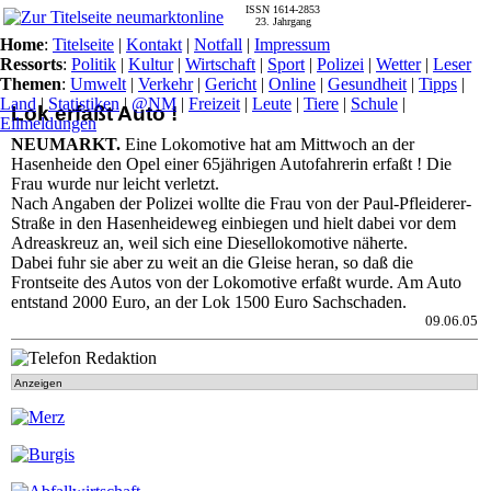
ISSN 1614-2853
23. Jahrgang
Home
:
Titelseite
|
Kontakt
|
Notfall
|
Impressum
Ressorts
:
Politik
|
Kultur
|
Wirtschaft
|
Sport
|
Polizei
|
Wetter
|
Leser
Themen
:
Umwelt
|
Verkehr
|
Gericht
|
Online
|
Gesundheit
|
Tipps
|
Land
|
Statistiken
|
@NM
|
Freizeit
|
Leute
|
Tiere
|
Schule
|
Lok erfaßt Auto !
Eilmeldungen
NEUMARKT.
Eine Lokomotive hat am Mittwoch an der
Hasenheide den Opel einer 65jährigen Autofahrerin erfaßt ! Die
Frau wurde nur leicht verletzt.
Nach Angaben der Polizei wollte die Frau von der Paul-Pfleiderer-
Straße in den Hasenheideweg einbiegen und hielt dabei vor dem
Adreaskreuz an, weil sich eine Diesellokomotive näherte.
Dabei fuhr sie aber zu weit an die Gleise heran, so daß die
Frontseite des Autos von der Lokomotive erfaßt wurde. Am Auto
entstand 2000 Euro, an der Lok 1500 Euro Sachschaden.
09.06.05
Anzeigen