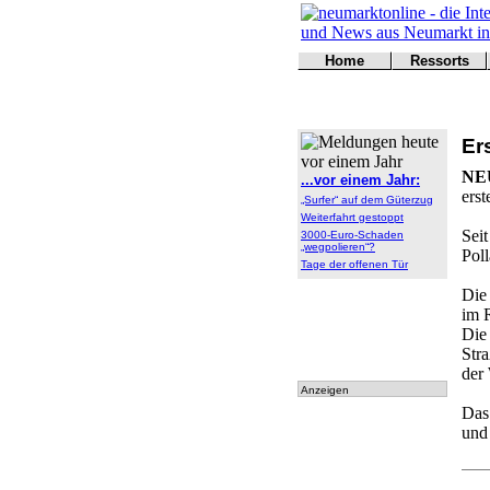
Home
Ressorts
Titelseite
Politik
Kontakt
Kultur
Wirtschaft
Er
Sport
Polizei
NE
...vor einem Jahr:
Online
erst
„Surfer“ auf dem Güterzug
Leser
Weiterfahrt gestoppt
Sei
3000-Euro-Schaden
„wegpolieren“?
Poll
Tage der offenen Tür
Die
im 
Die
Str
der
Anzeigen
Das
und