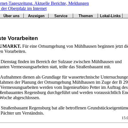
Über uns
Anzeigen
Service
Themen
Lokal-Links
Werbung
Arbeitsamt
Redaktion
Notfall
Übersicht
buchen
BN
Impressum
Wetter
CSU
Kontakt
Verkehr
ste Vorarbeiten
Freie Wähler
Bücher
Gesundheit
Hallo
UMARKT.
Für eine Ortsumgehung von Mühlhausen beginnen jetzt di
Grüne
en Vorarbeiten.
Kirchen
Landwirtschaft
t Dienstag finden im Bereich der Sulzaue zwischen Mühlhausen und
SPD
anten Vermessungsarbeiten statt, teilte das Straßenbauamt mit.
Statistiken
 Aufnahmen dienen als Grundlage für wassertechnische Untersuchung
Rahmen der Planung der Ortsumgehung Mühlhausen im Zuge der B 29
 Vermessungsarbeiten werden vom Ingenieurbüro Petter im Auftrag des
aßenbauamtes Regensburg durchgeführt und werden voraussichtlich En
 Woche abgeschlossen.
 Straßenbauamt Regensburg bat alle betroffenen Grundstückseigentüm
 Pächter um Verständnis.
15.