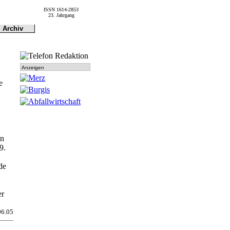
ISSN 1614-2853
23. Jahrgang
Archiv
Archiv
Dokumen-
tationen
Anzeigen
e
en
9.
de
er
06.05