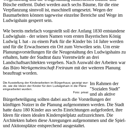
Büsche entfernt. Dabei werden auch sechs Bäume, für die eine
Verpflanzung sinnvoll ist, maschinell umgesetzt. Wegen der
Baumarbeiten können tageweise einzelne Bereiche und Wege im
Ludwigshain gesperrt sein.
Wie bereits mehrfach vorgestellt soll der Anfang 1830 entstandene
Ludwighain - der seinen Namen vom ersten Bayerischen König
Ludwig I. hat - zu einem Park für die Kinder bis 14 Jahre werden
und für die Erwachsenen ein Ort zum Verweilen sein. Um erste
Planungsvorstellungen für die Neugestaltung des Ludwigshains zu
erhalten, hatte der Stadtrat dazu Vorentwürfe an drei
Landschaftsarchitekten vergeben. Nach Auswahl der Arbeiten war
das Büro
Werkgemeinschaft Freiraum
mit der weiteren Planung
beauftragt worden.
Die Ausstellung der Kinderarbeiten im Bürgerhaus; gezeigt wur-
Im Rahmen der
de, wie die Ideen der Kinder für den Ludwigshain in die Pläne
"Sozialen Stadt"
eingearbeitet wurden.
Foto: privat
und als aktive
Bürgerbeteiligung sollten dabei auch die Vorstellungen der
künftigen Nutzer in die Planung aufgenommen werden. Die Stadt
hatte dazu 180 Kinder aus sechs Einrichtungen aufgefordert, ihre
Ideen für einen idealen Kinderspielplatz aufzuzeichnen. Die
Architekten haben diese Anregungen aufgenommen und die Spiel-
und Aktionsplätze entsprechend ausgestaltet.