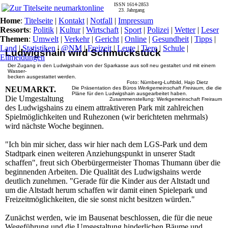
ISSN 1614-2853
23. Jahrgang
Home
:
Titelseite
|
Kontakt
|
Notfall
|
Impressum
Ressorts
:
Politik
|
Kultur
|
Wirtschaft
|
Sport
|
Polizei
|
Wetter
|
Leser
Themen
:
Umwelt
|
Verkehr
|
Gericht
|
Online
|
Gesundheit
|
Tipps
|
Land
|
Statistiken
|
@NM
|
Freizeit
|
Leute
|
Tiere
|
Schule
|
Ludwigshain wird Schmuckstück
Eilmeldungen
Der Zugang in den Ludwigshain von der Sparkasse aus soll neu gestaltet und mit einem
Wasser-
becken ausgestattet werden.
Foto: Nürnberg-Luftbild, Hajo Dietz
NEUMARKT.
Die Präsentation des Büros
Werkgemeinschaft Freiraum
, die die
Pläne für den Ludwigshain ausgearbeitet haben.
Die Umgestaltung
Zusammenstellung: Werkgemeinschaft Freiraum
des Ludwigshains zu einem attraktiveren Park mit zahlreichen
Spielmöglichkeiten und Ruhezonen (wir berichteten mehrmals)
wird nächste Woche beginnen.
"Ich bin mir sicher, dass wir hier nach dem LGS-Park und dem
Stadtpark einen weiteren Anziehungspunkt in unserer Stadt
schaffen", freut sich Oberbürgermeister Thomas Thumann über die
beginnenden Arbeiten. Die Qualität des Ludwigshains werde
deutlich zunehmen. "Gerade für die Kinder aus der Altstadt und
um die Altstadt herum schaffen wir damit einen Spielepark und
Freizeitmöglichkeiten, die sie sonst nicht besitzen würden."
Zunächst werden, wie im Bausenat beschlossen, die für die neue
Wegeführung und die Umgestaltung hinderlichen Bäume und