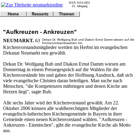
ISSN 1614-2853
23. Jahrgang
Home
Ressorts
Themen
Umwelt
Titelseite
Politik
Verkehr
Kontakt
Kultur
"Aufkreuzen - Ankreuzen"
Gericht
Notfall
Wirtschaft
Online
Impressum
Sport
NEUMARKT.
63
Dekan Dr. Wolfgang Bub und Diakon Ernst Damm wiesen auf die
Kirchenvorstandswahlen hin.
Gesundheit
Polizei
Kirchenvorstandsmitglieder werden im Herbst im evangelischen
Tipps
Wetter
Dekanat Neumarkt neu gewählt.
Land
Leser
Statistiken
Dekan Dr. Wolfgang Bub und Diakon Ernst Damm wiesen am
@NM
Donnerstag in einem Pressegespräch auf die Wahlen für die
Freizeit
Kirchenvorstände hin und gaben der Hoffnung Ausdruck, daß sich
viele evangelische Christen daran beteiligen. Man suche nach
Leute
Menschen, "die Kompetenzen mitbringen und denen Kirche am
Tiere
Herzen liegt", sagte Bub.
Schule
Eilmeldungen
Alle sechs Jahre wird der Kirchenvorstand gewählt. Am 22.
Oktober 2006 können alle wahlberechtigten Mitglieder der
evangelisch-lutherischen Kirchengemeinde in Bayern in ihrer
Gemeinde einen neuen Kirchenvorstand wählen. "Aufkreuzen -
Ankreuzen - Einmischen", gibt die evangelische Kirche als Motto
aus.