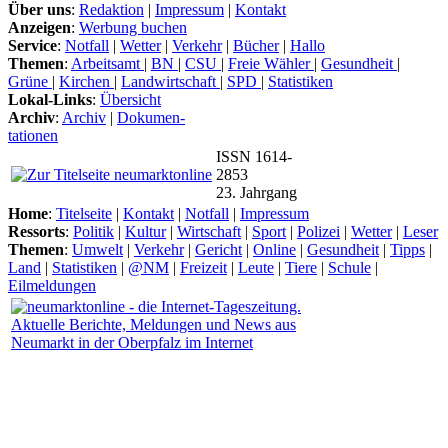
Über uns
:
Redaktion
|
Impressum
|
Kontakt
Anzeigen
:
Werbung buchen
Service
:
Notfall
|
Wetter
|
Verkehr
|
Bücher
|
Hallo
Themen
:
Arbeitsamt
|
BN
|
CSU
|
Freie Wähler
|
Gesundheit
|
Grüne
|
Kirchen
|
Landwirtschaft
|
SPD
|
Statistiken
Lokal-Links
:
Übersicht
Archiv
:
Archiv
|
Dokumen-
tationen
ISSN 1614-
2853
23. Jahrgang
Home
:
Titelseite
|
Kontakt
|
Notfall
|
Impressum
Ressorts
:
Politik
|
Kultur
|
Wirtschaft
|
Sport
|
Polizei
|
Wetter
|
Leser
Themen
:
Umwelt
|
Verkehr
|
Gericht
|
Online
|
Gesundheit
|
Tipps
|
Land
|
Statistiken
|
@NM
|
Freizeit
|
Leute
|
Tiere
|
Schule
|
Eilmeldungen