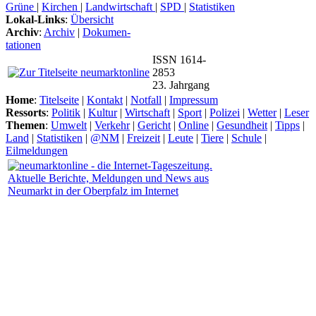
Grüne
|
Kirchen
|
Landwirtschaft
|
SPD
|
Statistiken
Lokal-Links
:
Übersicht
Archiv
:
Archiv
|
Dokumen-
tationen
ISSN 1614-
2853
23. Jahrgang
Home
:
Titelseite
|
Kontakt
|
Notfall
|
Impressum
Ressorts
:
Politik
|
Kultur
|
Wirtschaft
|
Sport
|
Polizei
|
Wetter
|
Leser
Themen
:
Umwelt
|
Verkehr
|
Gericht
|
Online
|
Gesundheit
|
Tipps
|
Land
|
Statistiken
|
@NM
|
Freizeit
|
Leute
|
Tiere
|
Schule
|
Eilmeldungen