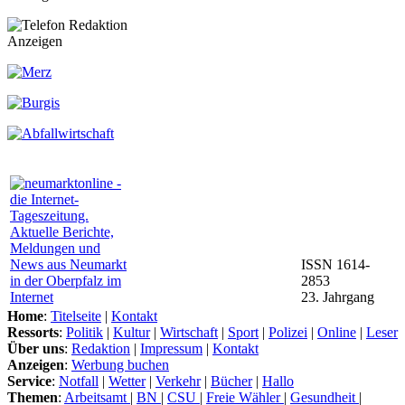
Anzeigen
ISSN 1614-
2853
23. Jahrgang
Home
:
Titelseite
|
Kontakt
Ressorts
:
Politik
|
Kultur
|
Wirtschaft
|
Sport
|
Polizei
|
Online
|
Leser
Über uns
:
Redaktion
|
Impressum
|
Kontakt
Anzeigen
:
Werbung buchen
Service
:
Notfall
|
Wetter
|
Verkehr
|
Bücher
|
Hallo
Themen
:
Arbeitsamt
|
BN
|
CSU
|
Freie Wähler
|
Gesundheit
|