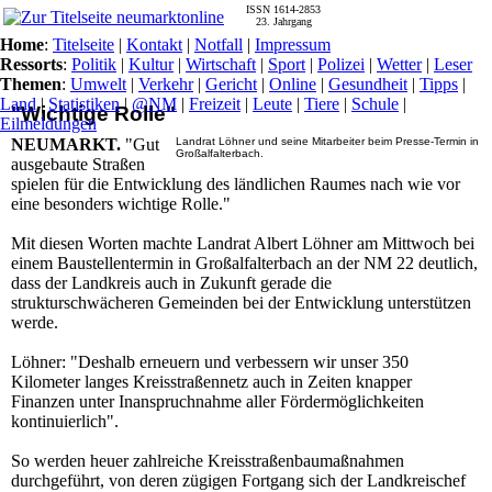
ISSN 1614-2853
23. Jahrgang
Home
:
Titelseite
|
Kontakt
|
Notfall
|
Impressum
Ressorts
:
Politik
|
Kultur
|
Wirtschaft
|
Sport
|
Polizei
|
Wetter
|
Leser
Themen
:
Umwelt
|
Verkehr
|
Gericht
|
Online
|
Gesundheit
|
Tipps
|
Land
|
Statistiken
|
@NM
|
Freizeit
|
Leute
|
Tiere
|
Schule
|
"Wichtige Rolle"
Eilmeldungen
NEUMARKT.
"Gut
Landrat Löhner und seine Mitarbeiter beim Presse-Termin in
Großalfalterbach.
ausgebaute Straßen
spielen für die Entwicklung des ländlichen Raumes nach wie vor
eine besonders wichtige Rolle."
Mit diesen Worten machte Landrat Albert Löhner am Mittwoch bei
einem Baustellentermin in Großalfalterbach an der NM 22 deutlich,
dass der Landkreis auch in Zukunft gerade die
strukturschwächeren Gemeinden bei der Entwicklung unterstützen
werde.
Löhner: "Deshalb erneuern und verbessern wir unser 350
Kilometer langes Kreisstraßennetz auch in Zeiten knapper
Finanzen unter Inanspruchnahme aller Fördermöglichkeiten
kontinuierlich".
So werden heuer zahlreiche Kreisstraßenbaumaßnahmen
durchgeführt, von deren zügigen Fortgang sich der Landkreischef