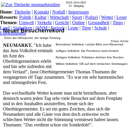
ISSN 1614-2853
23. Jahrgang
Home
:
Titelseite
|
Kontakt
|
Notfall
|
Impressum
Ressorts
:
Politik
|
Kultur
|
Wirtschaft
|
Sport
|
Polizei
|
Wetter
|
Leser
Themen
:
Umwelt
|
Verkehr
|
Gericht
|
Online
|
Gesundheit
|
Tipps
|
Land
|
Statistiken
|
@NM
|
Freizeit
|
Leute
|
Tiere
|
Schule
|
Neuer Besucherrekord
Eilmeldungen
Einer der Höhepunkt: der riesige Festzug.
Fotos: Archiv
NEUMARKT.
"Ich habe
Beendetes Volksfest: Letzter Blick vom Riesenrad.
das Jura-Volksfest erstmals
süffiges Volksfest: Die Prominenz beim Anstich.
im Amt des
Ruhiges Volksfest: Polizisten drehten ihre Runden.
Oberbürgermeisters erlebt
Wildes Volksfest: OB auf dem römischen Streitwagen.
und bin sehr zufrieden mit
dem Verlauf", fasst Oberbürgermeister Thomas Thumann die
vergangenen elf Tage zusammen. "Es war ein sehr harmonisches
und störungsfreies Fest.
Das wechselhafte Wetter konnte man nicht beeinflussen, aber
dennoch waren jeden Tag sehr viele Besucher auf dem Festplatz
und in den Jurahallen anzutreffen, freute sich der
Oberbürgermeister. Es sei ein gutes Zeichen, dass sich die
Neumarkter und alle Gäste von dem doch zeitweise recht
schlechten Wetter nicht die Stimmung vermiesen haben lassen.
Thumann: "Das verdient schon ein Sonderlob!".