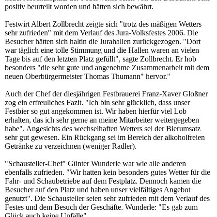
positiv beurteilt worden und hätten sich bewährt.
Festwirt Albert Zollbrecht zeigte sich "trotz des mäßigen Wetters
sehr zufrieden" mit dem Verlauf des Jura-Volksfestes 2006. Die
Besucher hätten sich haltin die Jurahallen zurückgezogen. "Dort
war täglich eine tolle Stimmung und die Hallen waren an vielen
Tage bis auf den letzten Platz gefüllt", sagte Zollbrecht. Er hob
besonders "die sehr gute und angenehme Zusammenarbeit mit dem
neuen Oberbürgermeister Thomas Thumann" hervor."
Auch der Chef der diesjährigen Festbrauerei Franz-Xaver Gloßner
zog ein erfreuliches Fazit. "Ich bin sehr glücklich, dass unser
Festbier so gut angekommen ist. Wir haben hierfür viel Lob
erhalten, das ich sehr gerne an meine Mitarbeiter weitergegeben
habe". Angesichts des wechselhaften Wetters sei der Bierumsatz
sehr gut gewesen. Ein Rückgang sei im Bereich der alkoholfreien
Getränke zu verzeichnen (weniger Radler).
"Schausteller-Chef" Günter Wunderle war wie alle anderen
ebenfalls zufrieden. "Wir hatten kein besonders gutes Wetter für die
Fahr- und Schaubetriebe auf dem Festplatz. Dennoch kamen die
Besucher auf den Platz und haben unser vielfältiges Angebot
genutzt". Die Schausteller seien sehr zufrieden mit dem Verlauf des
Festes und dem Besuch der Geschäfte. Wunderle: "Es gab zum
Glück auch keine Unfälle".