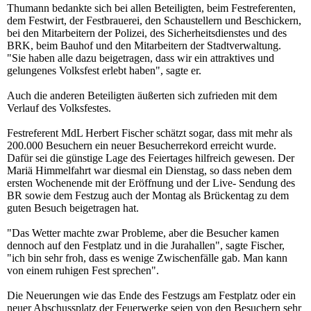
Thumann bedankte sich bei allen Beteiligten, beim Festreferenten,
dem Festwirt, der Festbrauerei, den Schaustellern und Beschickern,
bei den Mitarbeitern der Polizei, des Sicherheitsdienstes und des
BRK, beim Bauhof und den Mitarbeitern der Stadtverwaltung.
"Sie haben alle dazu beigetragen, dass wir ein attraktives und
gelungenes Volksfest erlebt haben", sagte er.
Auch die anderen Beteiligten äußerten sich zufrieden mit dem
Verlauf des Volksfestes.
Festreferent MdL Herbert Fischer schätzt sogar, dass mit mehr als
200.000 Besuchern ein neuer Besucherrekord erreicht wurde.
Dafür sei die günstige Lage des Feiertages hilfreich gewesen. Der
Mariä Himmelfahrt war diesmal ein Dienstag, so dass neben dem
ersten Wochenende mit der Eröffnung und der Live- Sendung des
BR sowie dem Festzug auch der Montag als Brückentag zu dem
guten Besuch beigetragen hat.
"Das Wetter machte zwar Probleme, aber die Besucher kamen
dennoch auf den Festplatz und in die Jurahallen", sagte Fischer,
"ich bin sehr froh, dass es wenige Zwischenfälle gab. Man kann
von einem ruhigen Fest sprechen".
Die Neuerungen wie das Ende des Festzugs am Festplatz oder ein
neuer Abschussplatz der Feuerwerke seien von den Besuchern sehr