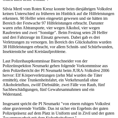
Silvia Mertl vom Roten Kreuz konnte beim diesjährigen Volksfest
keinen Unterschied zu früheren im Hinblick auf die Hilfeleistungen
erkennen. 90 Helfer seien eingesetzt gewesen und sie hätten im
Bereich der Festwache 97 Hilfeleistungen erbracht. Darunter
waren zehn Abtransporte, vier wegen Alkohol, vier wegen
Raufereien und zwei "Sonstige". Beim Festzug seien 28 Helfer
und drei Fahrzeuge im Einsatz gewesen. Dabei gab es drei
Verletzungen zu versorgen. Im Bereich des Glückshafens wurden
38 Hilfeleistungen erbracht, vor allem Schnitt- und Schürfwunden,
Insektenstiche und Kreislaufprobleme.
Laut Polizeihauptkommissar Bierschneider von der
Polizeiinspektion Neumarkt gehen folgende Vorkommnisse aus
dem Polizeibericht der PI Neumarkt beim JURA-Volksfest 2006
hervor: Elf Körperverletzungen (zehn Mal wurden die Täter
ermittelt), eine Trunkenheitsfahrt, ein Verkehrsunfall ohne
Alkoholeinfluss, zwölf Diebstähle, zwei Fälle von Raub, fünf
Sachbeschädigungen, fünf Gewahrsamnahmen und ein
Widerstand.
Insgesamt spricht die PI Neumarkt "von einem ruhigen Volksfest
ohne gravierende Vorfälle. Das ist sicher ein Ergebnis der guten
Polizeipräsenz auf dem Platz in Uniform und in Zivil und der guten
Zusammenarbeit mit dem Sicherheitsdienst."