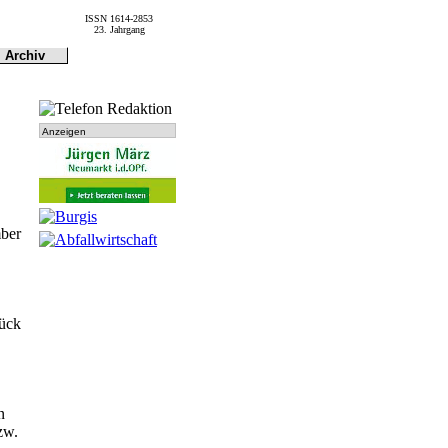
ISSN 1614-2853
23. Jahrgang
Archiv
Archiv
Dokumen-
tationen
Anzeigen
mber
rück
n
zw.