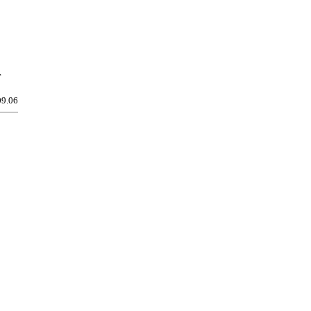
r
09.06