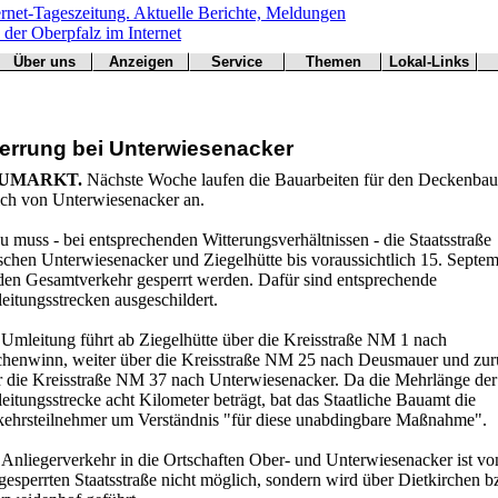
Über uns
Anzeigen
Service
Themen
Lokal-Links
Werbung
Arbeitsamt
Redaktion
Notfall
Übersicht
buchen
BN
Impressum
Wetter
CSU
Kontakt
Verkehr
errung bei Unterwiesenacker
Freie Wähler
Bücher
Gesundheit
Hallo
UMARKT.
Nächste Woche laufen die Bauarbeiten für den Deckenbau
Grüne
lich von Unterwiesenacker an.
Kirchen
Landwirtschaft
 muss - bei entsprechenden Witterungsverhältnissen - die Staatsstraße
SPD
schen Unterwiesenacker und Ziegelhütte bis voraussichtlich 15. Septe
 den Gesamtverkehr gesperrt werden. Dafür sind entsprechende
Statistiken
eitungsstrecken ausgeschildert.
 Umleitung führt ab Ziegelhütte über die Kreisstraße NM 1 nach
chenwinn, weiter über die Kreisstraße NM 25 nach Deusmauer und zu
r die Kreisstraße NM 37 nach Unterwiesenacker. Da die Mehrlänge der
itungsstrecke acht Kilometer beträgt, bat das Staatliche Bauamt die
kehrsteilnehmer um Verständnis "für diese unabdingbare Maßnahme".
 Anliegerverkehr in die Ortschaften Ober- und Unterwiesenacker ist vo
gesperrten Staatsstraße nicht möglich, sondern wird über Dietkirchen b