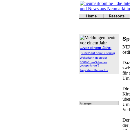
Home
Ressorts
Titelseite
Politik
Kontakt
Kultur
Wirtschaft
Sp
Sport
Polizei
NE
...vor einem Jahr:
Online
öst
„Surfer“ auf dem Güterzug
Leser
Weiterfahrt gestoppt
Dazu
3000-Euro-Schaden
„wegpolieren“?
zwi
Tage der offenen Tür
für
Uml
Die
Kir
übe
Anzeigen
Umle
Ver
Der
der 