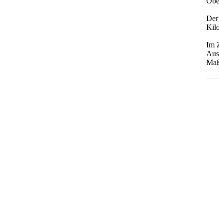
Obe
Der
Kil
Im 
Aus
Maß