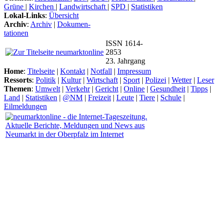
Grüne
|
Kirchen
|
Landwirtschaft
|
SPD
|
Statistiken
Lokal-Links
:
Übersicht
Archiv
:
Archiv
|
Dokumen-
tationen
ISSN 1614-
2853
23. Jahrgang
Home
:
Titelseite
|
Kontakt
|
Notfall
|
Impressum
Ressorts
:
Politik
|
Kultur
|
Wirtschaft
|
Sport
|
Polizei
|
Wetter
|
Leser
Themen
:
Umwelt
|
Verkehr
|
Gericht
|
Online
|
Gesundheit
|
Tipps
|
Land
|
Statistiken
|
@NM
|
Freizeit
|
Leute
|
Tiere
|
Schule
|
Eilmeldungen