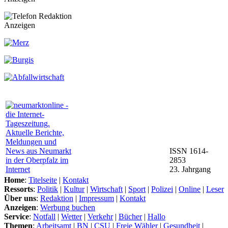
Anzeigen
ISSN 1614-
2853
23. Jahrgang
Home
:
Titelseite
|
Kontakt
Ressorts
:
Politik
|
Kultur
|
Wirtschaft
|
Sport
|
Polizei
|
Online
|
Leser
Über uns
:
Redaktion
|
Impressum
|
Kontakt
Anzeigen
:
Werbung buchen
Service
:
Notfall
|
Wetter
|
Verkehr
|
Bücher
|
Hallo
Themen
:
Arbeitsamt
|
BN
|
CSU
|
Freie Wähler
|
Gesundheit
|