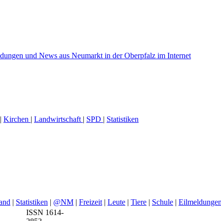
|
Kirchen
|
Landwirtschaft
|
SPD
|
Statistiken
and
|
Statistiken
|
@NM
|
Freizeit
|
Leute
|
Tiere
|
Schule
|
Eilmeldunge
ISSN 1614-