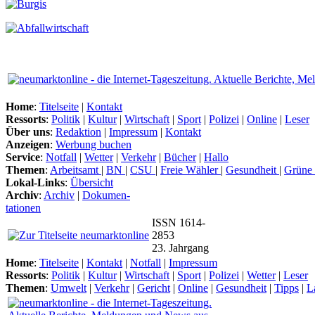
Home
:
Titelseite
|
Kontakt
Ressorts
:
Politik
|
Kultur
|
Wirtschaft
|
Sport
|
Polizei
|
Online
|
Leser
Über uns
:
Redaktion
|
Impressum
|
Kontakt
Anzeigen
:
Werbung buchen
Service
:
Notfall
|
Wetter
|
Verkehr
|
Bücher
|
Hallo
Themen
:
Arbeitsamt
|
BN
|
CSU
|
Freie Wähler
|
Gesundheit
|
Grüne
Lokal-Links
:
Übersicht
Archiv
:
Archiv
|
Dokumen-
tationen
ISSN 1614-
2853
23. Jahrgang
Home
:
Titelseite
|
Kontakt
|
Notfall
|
Impressum
Ressorts
:
Politik
|
Kultur
|
Wirtschaft
|
Sport
|
Polizei
|
Wetter
|
Leser
Themen
:
Umwelt
|
Verkehr
|
Gericht
|
Online
|
Gesundheit
|
Tipps
|
L