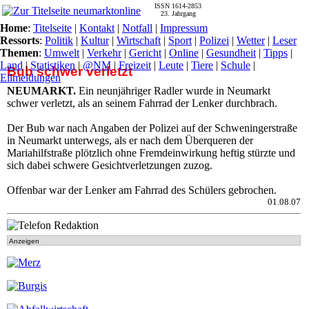
ISSN 1614-2853
23. Jahrgang
Home
:
Titelseite
|
Kontakt
|
Notfall
|
Impressum
Ressorts
:
Politik
|
Kultur
|
Wirtschaft
|
Sport
|
Polizei
|
Wetter
|
Leser
Themen
:
Umwelt
|
Verkehr
|
Gericht
|
Online
|
Gesundheit
|
Tipps
|
Land
|
Statistiken
|
@NM
|
Freizeit
|
Leute
|
Tiere
|
Schule
|
Bub schwer verletzt
Eilmeldungen
NEUMARKT.
Ein neunjähriger Radler wurde in Neumarkt
schwer verletzt, als an seinem Fahrrad der Lenker durchbrach.
Der Bub war nach Angaben der Polizei auf der Schweningerstraße
in Neumarkt unterwegs, als er nach dem Überqueren der
Mariahilfstraße plötzlich ohne Fremdeinwirkung heftig stürzte und
sich dabei schwere Gesichtverletzungen zuzog.
Offenbar war der Lenker am Fahrrad des Schülers gebrochen.
01.08.07
Anzeigen