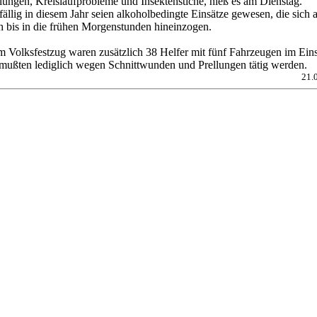
lungen, Kreislaufprobleme und Insektenstiche, hieß es am Dienstag.
ällig in diesem Jahr seien alkoholbedingte Einsätze gewesen, die sich 
h bis in die frühen Morgenstunden hineinzogen.
m Volksfestzug waren zusätzlich 38 Helfer mit fünf Fahrzeugen im Eins
 mußten lediglich wegen Schnittwunden und Prellungen tätig werden.
21.