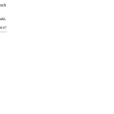
auch
atz.
08.07