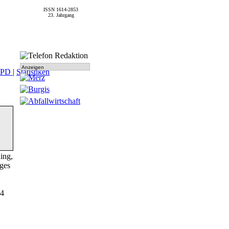
ISSN 1614-2853
23. Jahrgang
Anzeigen
SPD
|
Statistiken
ing,
ges
14