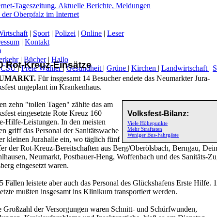
irtschaft
|
Sport
|
Polizei
|
Online
|
Leser
ressum
|
Kontakt
n
erkehr
|
Bücher
|
Hallo
0 Rot-Kreuz-Einsätze
|
CSU
|
Freie Wähler
|
Gesundheit
|
Grüne
|
Kirchen
|
Landwirtschaft
|
UMARKT.
Für insgesamt 14 Besucher endete das Neumarkter Jura-
-
ksfest ungeplant im Krankenhaus.
en zehn "tollen Tagen" zählte das am
ksfest eingesetzte Rote Kreuz 160
Volksfest-Bilanz:
e-Hilfe-Leistungen. In den meisten
Viele Höhepunkte
Mehr Straftaten
en griff das Personal der Sanitätswache
Weniger Bus-Fahrgäste
er kleinen Jurahalle ein, wo täglich fünf
fer der Rot-Kreuz-Bereitschaften aus Berg/Oberölsbach, Berngau, Dein
lhausen, Neumarkt, Postbauer-Heng, Woffenbach und des Sanitäts-Zu
berg eingesetzt waren.
5 Fällen leistete aber auch das Personal des Glückshafens Erste Hilfe. 
etzte mußten insgesamt ins Klinikum transportiert werden.
e Großzahl der Versorgungen waren Schnitt- und Schürfwunden,