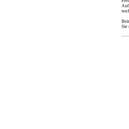
Prel
Auff
noc
Bei
Sie