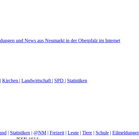
|
Kirchen
|
Landwirtschaft
|
SPD
|
Statistiken
and
|
Statistiken
|
@NM
|
Freizeit
|
Leute
|
Tiere
|
Schule
|
Eilmeldunge