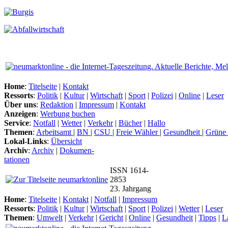
Home
:
Titelseite
|
Kontakt
Ressorts
:
Politik
|
Kultur
|
Wirtschaft
|
Sport
|
Polizei
|
Online
|
Leser
Über uns
:
Redaktion
|
Impressum
|
Kontakt
Anzeigen
:
Werbung buchen
Service
:
Notfall
|
Wetter
|
Verkehr
|
Bücher
|
Hallo
Themen
:
Arbeitsamt
|
BN
|
CSU
|
Freie Wähler
|
Gesundheit
|
Grüne
Lokal-Links
:
Übersicht
Archiv
:
Archiv
|
Dokumen-
tationen
ISSN 1614-
2853
23. Jahrgang
Home
:
Titelseite
|
Kontakt
|
Notfall
|
Impressum
Ressorts
:
Politik
|
Kultur
|
Wirtschaft
|
Sport
|
Polizei
|
Wetter
|
Leser
Themen
:
Umwelt
|
Verkehr
|
Gericht
|
Online
|
Gesundheit
|
Tipps
|
L