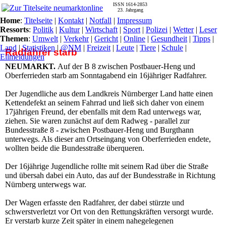
ISSN 1614-2853
23. Jahrgang
Home
:
Titelseite
|
Kontakt
|
Notfall
|
Impressum
Ressorts
:
Politik
|
Kultur
|
Wirtschaft
|
Sport
|
Polizei
|
Wetter
|
Leser
Themen
:
Umwelt
|
Verkehr
|
Gericht
|
Online
|
Gesundheit
|
Tipps
|
Land
|
Statistiken
|
@NM
|
Freizeit
|
Leute
|
Tiere
|
Schule
|
Radfahrer starb
Eilmeldungen
NEUMARKT.
Auf der B 8 zwischen Postbauer-Heng und
Oberferrieden starb am Sonntagabend ein 16jähriger Radfahrer.
Der Jugendliche aus dem Landkreis Nürnberger Land hatte einen
Kettendefekt an seinem Fahrrad und ließ sich daher von einem
17jährigen Freund, der ebenfalls mit dem Rad unterwegs war,
ziehen. Sie waren zunächst auf dem Radweg - parallel zur
Bundesstraße 8 - zwischen Postbauer-Heng und Burgthann
unterwegs. Als dieser am Ortseingang von Oberferrieden endete,
wollten beide die Bundesstraße überqueren.
Der 16jährige Jugendliche rollte mit seinem Rad über die Straße
und übersah dabei ein Auto, das auf der Bundesstraße in Richtung
Nürnberg unterwegs war.
Der Wagen erfasste den Radfahrer, der dabei stürzte und
schwerstverletzt vor Ort von den Rettungskräften versorgt wurde.
Er verstarb kurze Zeit später in einem nahegelegenen