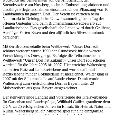
Rückblick auf: Angefangen von der Anpflanzung der
Streuobstwiese am Nussberg, mehrere Entbuschungsaktionen und
unzählige Pflegemaßnahmen einschließlich der Pflanzung von 16
Laubbäumen im ganzen Dorf. Der Verein ist vertreten beim
Naturmarkt in Deining, beim Umweltsammeltag, beim Tag der
offenen Gartentür und beim Blumenschmuckwettbewerb auf
Landkreisebene. Das gesellschaftliche Leben wird durch Grillfeste,
Ausflüge, Fasten-Essen und den alljährlichen Silvesterumtrunk
bereichert.
Mit der Bronzemedaille beim Wettbewerb "Unser Dorf soll
schöner werden“ wurde 1990 der Grundstock für die weitere
Entwicklung des Ortes gelegt. Es folgte die Teilnahme beim
Wettbewerb "Unser Dorf hat Zukunft – unser Dorf soll schöner
werden“ für die Jahre 2005 bis 2007. Hier erreichte Waltersberg
den ersten Platz auf Landkreisebene und wurde dafür auf
Bezirksebene mit der Goldmedaille ausgezeichnet. Weiter ging es
2007 mit der Silbermedaille auf Landesebene. Damit wurde
Waltersberg zum viertschönsten Dorf in Bayern unter 20
Mitbewerbern aus ganz Bayern ausgezeichnet.
Der stellvertretende Landrat und Vorsitzende des Kreisverbandes
für Gartenbau und Landespflege, Willibald Gailler, gratulierte dem
OGV zu 25 erfolgreichen Jahren im Einsatz für Heimat, Natur und
Kultur. Waltersberg sei ein Musterbeispiel für eine einzigartige