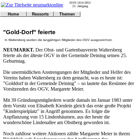
ISSN 1614-2853
23. Jahrgang
Home
Ressorts
Themen
Umwelt
Titelseite
Politik
Verkehr
Kontakt
Kultur
"Gold-Dorf" feierte
Gericht
Notfall
Wirtschaft
Online
Impressum
Sport
In Waltersberg wurden die langjährigen Mitglieder des OGV ausgezeichnet.
Gesundheit
Polizei
NEUMARKT.
Der Obst- und Gartenbauverein Waltersberg
Tipps
Wetter
feierte als der älteste OGV in der Gemeinde Deining seinen 25.
Land
Leser
Geburtstag.
Statistiken
@NM
Die unermüdlichen Anstrengungen der Mitglieder und Helfer des
Freizeit
Vereins haben Waltersberg zu dem gemacht, was es heute ist:
Leute
"Golddorf in der Gemeinde Deining" – so lautete das Resümee der
Tiere
Vorsitzenden des OGV, Margarete Meier.
Schule
Mit 39 Gründungsmitgliedern wurde damals im Januar 1983 unter
Eilmeldungen
dem Vorsitz von Elisabeth Kienlein gleich das erste große Projekt
"Kinderspielplatz" in Angriff genommen. Es folgte die
Anpflanzung von 15 Lindenbäumen, aus der heute die
wunderschöne Lindenallee am Obstberg geworden ist.
Noch zahllose weitere Aktionen zählte Margarete Meier in ihrem