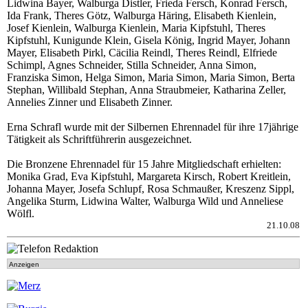
Lidwina Bayer, Walburga Distler, Frieda Fersch, Konrad Fersch,
Ida Frank, Theres Götz, Walburga Häring, Elisabeth Kienlein,
Josef Kienlein, Walburga Kienlein, Maria Kipfstuhl, Theres
Kipfstuhl, Kunigunde Klein, Gisela König, Ingrid Mayer, Johann
Mayer, Elisabeth Pirkl, Cäcilia Reindl, Theres Reindl, Elfriede
Schimpl, Agnes Schneider, Stilla Schneider, Anna Simon,
Franziska Simon, Helga Simon, Maria Simon, Maria Simon, Berta
Stephan, Willibald Stephan, Anna Straubmeier, Katharina Zeller,
Annelies Zinner und Elisabeth Zinner.
Erna Schrafl wurde mit der Silbernen Ehrennadel für ihre 17jährige
Tätigkeit als Schriftführerin ausgezeichnet.
Die Bronzene Ehrennadel für 15 Jahre Mitgliedschaft erhielten:
Monika Grad, Eva Kipfstuhl, Margareta Kirsch, Robert Kreitlein,
Johanna Mayer, Josefa Schlupf, Rosa Schmaußer, Kreszenz Sippl,
Angelika Sturm, Lidwina Walter, Walburga Wild und Anneliese
Wölfl.
21.10.08
Anzeigen