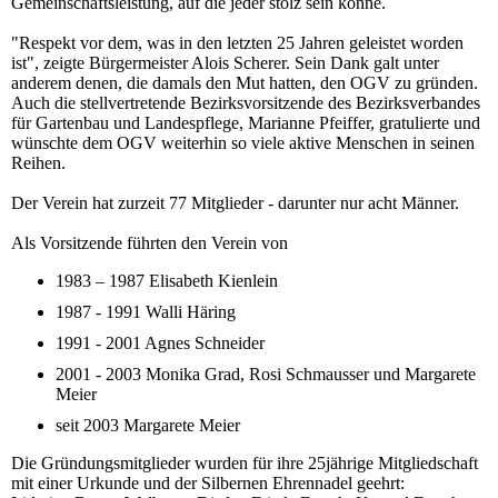
Gemeinschaftsleistung, auf die jeder stolz sein könne.
"Respekt vor dem, was in den letzten 25 Jahren geleistet worden
ist", zeigte Bürgermeister Alois Scherer. Sein Dank galt unter
anderem denen, die damals den Mut hatten, den OGV zu gründen.
Auch die stellvertretende Bezirksvorsitzende des Bezirksverbandes
für Gartenbau und Landespflege, Marianne Pfeiffer, gratulierte und
wünschte dem OGV weiterhin so viele aktive Menschen in seinen
Reihen.
Der Verein hat zurzeit 77 Mitglieder - darunter nur acht Männer.
Als Vorsitzende führten den Verein von
1983 – 1987 Elisabeth Kienlein
1987 - 1991 Walli Häring
1991 - 2001 Agnes Schneider
2001 - 2003 Monika Grad, Rosi Schmausser und Margarete
Meier
seit 2003 Margarete Meier
Die Gründungsmitglieder wurden für ihre 25jährige Mitgliedschaft
mit einer Urkunde und der Silbernen Ehrennadel geehrt: