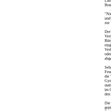
Lau
Bra
"Ni
und
zur
Der
Ver
Bürg
eing
Ver
ode
abg
Seh
Feu
die
Gym
sta
im 
den 
Die
gepf