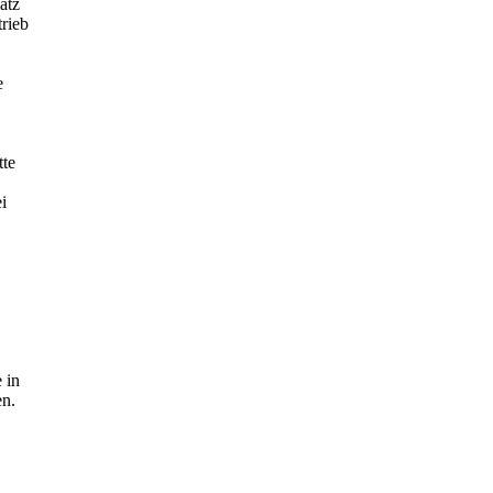
atz
rieb
e
tte
i
 in
en.