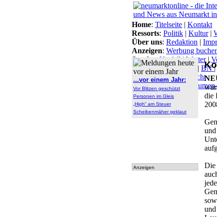
Home
:
Titelseite
|
Kontakt
Ressorts
:
Politik
|
Kultur
|
W
Über uns
:
Redaktion
|
Imp
Anzeigen
:
Werbung buche
Service
:
Notfall
|
Wetter
|
V
Ko
Themen
:
Arbeitsamt
|
BN
Lokal-Links
:
Übersicht
NE
...vor einem Jahr:
Archiv
:
Archiv
|
Dokumen
wur
Vor Blitzen geschützt
tationen
die
Personen im Gleis
200
„High“ am Steuer
Scheibenmäher geklaut
Gem
und 
Unt
auf
Die
Anzeigen
auc
jed
Gem
sow
und