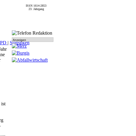
ISSN 1614-2853
23. Jahrgang
Anzeigen
SPD
|
Statistiken
Jahr
ine
r
ist
rg
-