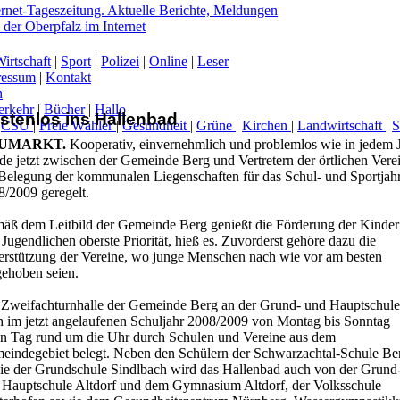
irtschaft
|
Sport
|
Polizei
|
Online
|
Leser
ressum
|
Kontakt
n
erkehr
|
Bücher
|
Hallo
stenlos ins Hallenbad
|
CSU
|
Freie Wähler
|
Gesundheit
|
Grüne
|
Kirchen
|
Landwirtschaft
|
UMARKT.
Kooperativ, einvernehmlich und problemlos wie in jedem 
-
de jetzt zwischen der Gemeinde Berg und Vertretern der örtlichen Vere
 Belegung der kommunalen Liegenschaften für das Schul- und Sportjah
8/2009 geregelt.
äß dem Leitbild der Gemeinde Berg genießt die Förderung der Kinder
Jugendlichen oberste Priorität, hieß es. Zuvorderst gehöre dazu die
erstützung der Vereine, wo junge Menschen nach wie vor am besten
gehoben seien.
 Zweifachturnhalle der Gemeinde Berg an der Grund- und Hauptschule 
h im jetzt angelaufenen Schuljahr 2008/2009 von Montag bis Sonntag
en Tag rund um die Uhr durch Schulen und Vereine aus dem
eindegebiet belegt. Neben den Schülern der Schwarzachtal-Schule Be
ie der Grundschule Sindlbach wird das Hallenbad auch von der Grund
 Hauptschule Altdorf und dem Gymnasium Altdorf, der Volksschule