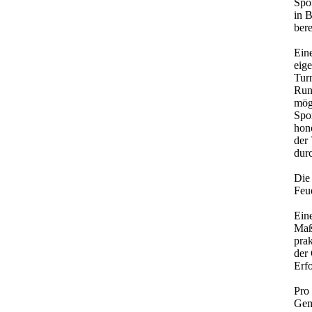
Spor
in 
bere
Ein
eige
Tur
Run
mög
Spor
hon
der 
dur
Die
Feu
Ein
Maß
prak
der
Erfo
Pro
Gem