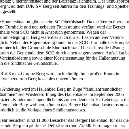
tplatz Unterrohrenstadt und der Bolzplatz Richtheim. Der Schulsportpl
Berg wird dem DJK-SV Berg seit Jahren für den Trainings- und Spielbet
itgestellt.
e Sondersituation gibt es beim SC Oberölsbach. Da der Verein über ein
ne Turnhalle und neu gebauter Fitnessräume verfügt, wird die Berger
nhalle vom SCO nicht in Anspruch genommen. Wegen der
dumbelegung in Berg wäre dies auch nur zu Lasten anderer Vereine
lich. Neben der Eigennutzung findet in der SCO-Turnhalle der komple
tunterricht der Grundschule Sindlbach statt. Diese sinnvolle Lösung
oriert die Gemeinde dem SCO durch einen angemessenen Aufschlag be
Vereinsförderung sowie einer Kostenerstattung für die Hallennutzung
ch die Sindlbacher Grundschule.
 Rot-Kreuz-Gruppe Berg wird auch künftig ihren großen Raum im
erwehrzentrum Berg kostenlos nutzen können.
e Änderung wird im Hallenbad Berg im Zuge "familienfreundlicher
nahmen" seit Wiedereröffnung des Hallenbades im September 2006
tiziert: Kinder und Jugendliche bis zum vollendeten 16. Lebensjahr, die
 Gemeinde Berg wohnen, können das Berger Hallenbad kostenlos nutz
rderlich ist die Vorlage eines Schülerausweises.
 Jahr besuchen rund 11.000 Besucher das Berger Hallenbad, für das die
einde Berg ein jährliches Defizit von rund 75.000 Euro tragen muss.