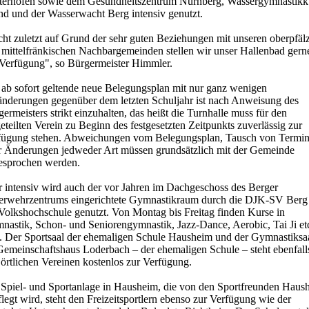
terhofen sowie dem Gesundheitszentrum Nürnberg, Wassergymnastikk
nd und der Wasserwacht Berg intensiv genutzt.
cht zuletzt auf Grund der sehr guten Beziehungen mit unseren oberpfäl
 mittelfränkischen Nachbargemeinden stellen wir unser Hallenbad gern
 Verfügung", so Bürgermeister Himmler.
 ab sofort geltende neue Belegungsplan mit nur ganz wenigen
änderungen gegenüber dem letzten Schuljahr ist nach Anweisung des
ermeisters strikt einzuhalten, das heißt die Turnhalle muss für den
eteilten Verein zu Beginn des festgesetzten Zeitpunkts zuverlässig zur
fügung stehen. Abweichungen vom Belegungsplan, Tausch von Termi
r Änderungen jedweder Art müssen grundsätzlich mit der Gemeinde
esprochen werden.
r intensiv wird auch der vor Jahren im Dachgeschoss des Berger
erwehrzentrums eingerichtete Gymnastikraum durch die DJK-SV Berg
 Volkshochschule genutzt. Von Montag bis Freitag finden Kurse in
nastik, Schon- und Seniorengymnastik, Jazz-Dance, Aerobic, Tai Ji et
tt. Der Sportsaal der ehemaligen Schule Hausheim und der Gymnastiksa
Gemeinschaftshaus Loderbach – der ehemaligen Schule – steht ebenfall
örtlichen Vereinen kostenlos zur Verfügung.
 Spiel- und Sportanlage in Hausheim, die von den Sportfreunden Haus
legt wird, steht den Freizeitsportlern ebenso zur Verfügung wie der