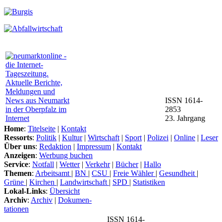
ISSN 1614-
2853
23. Jahrgang
Home
:
Titelseite
|
Kontakt
Ressorts
:
Politik
|
Kultur
|
Wirtschaft
|
Sport
|
Polizei
|
Online
|
Leser
Über uns
:
Redaktion
|
Impressum
|
Kontakt
Anzeigen
:
Werbung buchen
Service
:
Notfall
|
Wetter
|
Verkehr
|
Bücher
|
Hallo
Themen
:
Arbeitsamt
|
BN
|
CSU
|
Freie Wähler
|
Gesundheit
|
Grüne
|
Kirchen
|
Landwirtschaft
|
SPD
|
Statistiken
Lokal-Links
:
Übersicht
Archiv
:
Archiv
|
Dokumen-
tationen
ISSN 1614-