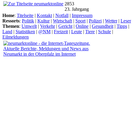
2853
23. Jahrgang
Home
:
Titelseite
|
Kontakt
|
Notfall
|
Impressum
Ressorts
:
Politik
|
Kultur
|
Wirtschaft
|
Sport
|
Polizei
|
Wetter
|
Leser
Themen
:
Umwelt
|
Verkehr
|
Gericht
|
Online
|
Gesundheit
|
Tipps
|
Land
|
Statistiken
|
@NM
|
Freizeit
|
Leute
|
Tiere
|
Schule
|
Eilmeldungen