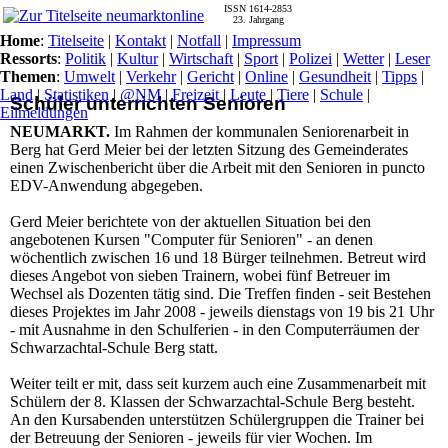
ISSN 1614-2853
23. Jahrgang
Home
:
Titelseite
|
Kontakt
|
Notfall
|
Impressum
Ressorts
:
Politik
|
Kultur
|
Wirtschaft
|
Sport
|
Polizei
|
Wetter
|
Leser
Themen
:
Umwelt
|
Verkehr
|
Gericht
|
Online
|
Gesundheit
|
Tipps
|
Land
|
Statistiken
|
@NM
|
Freizeit
|
Leute
|
Tiere
|
Schule
|
Schüler unterrichten Senioren
Eilmeldungen
NEUMARKT.
Im Rahmen der kommunalen Seniorenarbeit in
Berg hat Gerd Meier bei der letzten Sitzung des Gemeinderates
einen Zwischenbericht über die Arbeit mit den Senioren in puncto
EDV-Anwendung abgegeben.
Gerd Meier berichtete von der aktuellen Situation bei den
angebotenen Kursen "Computer für Senioren" - an denen
wöchentlich zwischen 16 und 18 Bürger teilnehmen. Betreut wird
dieses Angebot von sieben Trainern, wobei fünf Betreuer im
Wechsel als Dozenten tätig sind. Die Treffen finden - seit Bestehen
dieses Projektes im Jahr 2008 - jeweils dienstags von 19 bis 21 Uhr
- mit Ausnahme in den Schulferien - in den Computerräumen der
Schwarzachtal-Schule Berg statt.
Weiter teilt er mit, dass seit kurzem auch eine Zusammenarbeit mit
Schülern der 8. Klassen der Schwarzachtal-Schule Berg besteht.
An den Kursabenden unterstützen Schülergruppen die Trainer bei
der Betreuung der Senioren - jeweils für vier Wochen. Im