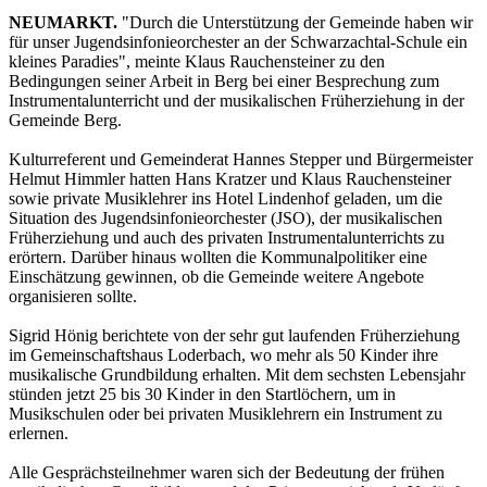
NEUMARKT.
"Durch die Unterstützung der Gemeinde haben wir
für unser Jugendsinfonieorchester an der Schwarzachtal-Schule ein
kleines Paradies", meinte Klaus Rauchensteiner zu den
Bedingungen seiner Arbeit in Berg bei einer Besprechung zum
Instrumentalunterricht und der musikalischen Früherziehung in der
Gemeinde Berg.
Kulturreferent und Gemeinderat Hannes Stepper und Bürgermeister
Helmut Himmler hatten Hans Kratzer und Klaus Rauchensteiner
sowie private Musiklehrer ins Hotel Lindenhof geladen, um die
Situation des Jugendsinfonieorchester (JSO), der musikalischen
Früherziehung und auch des privaten Instrumentalunterrichts zu
erörtern. Darüber hinaus wollten die Kommunalpolitiker eine
Einschätzung gewinnen, ob die Gemeinde weitere Angebote
organisieren sollte.
Sigrid Hönig berichtete von der sehr gut laufenden Früherziehung
im Gemeinschaftshaus Loderbach, wo mehr als 50 Kinder ihre
musikalische Grundbildung erhalten. Mit dem sechsten Lebensjahr
stünden jetzt 25 bis 30 Kinder in den Startlöchern, um in
Musikschulen oder bei privaten Musiklehrern ein Instrument zu
erlernen.
Alle Gesprächsteilnehmer waren sich der Bedeutung der frühen