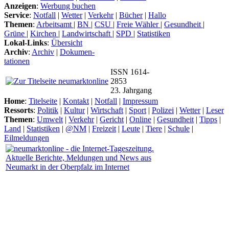
Anzeigen
:
Werbung buchen
Service
:
Notfall
|
Wetter
|
Verkehr
|
Bücher
|
Hallo
Themen
:
Arbeitsamt
|
BN
|
CSU
|
Freie Wähler
|
Gesundheit
|
Grüne
|
Kirchen
|
Landwirtschaft
|
SPD
|
Statistiken
Lokal-Links
:
Übersicht
Archiv
:
Archiv
|
Dokumen-
tationen
ISSN 1614-
2853
23. Jahrgang
Home
:
Titelseite
|
Kontakt
|
Notfall
|
Impressum
Ressorts
:
Politik
|
Kultur
|
Wirtschaft
|
Sport
|
Polizei
|
Wetter
|
Leser
Themen
:
Umwelt
|
Verkehr
|
Gericht
|
Online
|
Gesundheit
|
Tipps
|
Land
|
Statistiken
|
@NM
|
Freizeit
|
Leute
|
Tiere
|
Schule
|
Eilmeldungen