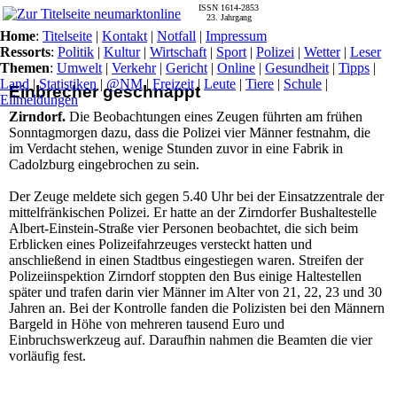
ISSN 1614-2853
23. Jahrgang
Home
:
Titelseite
|
Kontakt
|
Notfall
|
Impressum
Ressorts
:
Politik
|
Kultur
|
Wirtschaft
|
Sport
|
Polizei
|
Wetter
|
Leser
Themen
:
Umwelt
|
Verkehr
|
Gericht
|
Online
|
Gesundheit
|
Tipps
|
Land
|
Statistiken
|
@NM
|
Freizeit
|
Leute
|
Tiere
|
Schule
|
Einbrecher geschnappt
Eilmeldungen
Zirndorf.
Die Beobachtungen eines Zeugen führten am frühen
Sonntagmorgen dazu, dass die Polizei vier Männer festnahm, die
im Verdacht stehen, wenige Stunden zuvor in eine Fabrik in
Cadolzburg eingebrochen zu sein.
Der Zeuge meldete sich gegen 5.40 Uhr bei der Einsatzzentrale der
mittelfränkischen Polizei. Er hatte an der Zirndorfer Bushaltestelle
Albert-Einstein-Straße vier Personen beobachtet, die sich beim
Erblicken eines Polizeifahrzeuges versteckt hatten und
anschließend in einen Stadtbus eingestiegen waren. Streifen der
Polizeiinspektion Zirndorf stoppten den Bus einige Haltestellen
später und trafen darin vier Männer im Alter von 21, 22, 23 und 30
Jahren an. Bei der Kontrolle fanden die Polizisten bei den Männern
Bargeld in Höhe von mehreren tausend Euro und
Einbruchswerkzeug auf. Daraufhin nahmen die Beamten die vier
vorläufig fest.