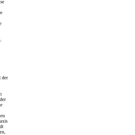
ise
re
e
.
 der
m
der
ie
neu
axis
dt
en,