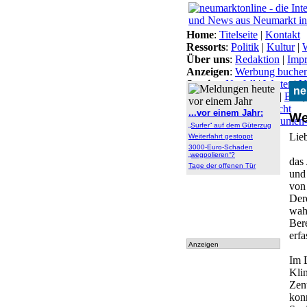
Home
:
Titelseite
|
Kontakt
Ressorts
:
Politik
|
Kultur
|
W
Über uns
:
Redaktion
|
Imp
Anzeigen
:
Werbung buche
Service
:
Notfall
|
Wetter
|
V
ne
Themen
:
Arbeitsamt
|
BN
Lokal-Links
:
Übersicht
...vor einem Jahr:
We
Archiv
:
Archiv
|
Dokumen
„Surfer“ auf dem Güterzug
tationen
Lie
Weiterfahrt gestoppt
3000-Euro-Schaden
„wegpolieren“?
das
Tage der offenen Tür
und
von 
Der
wah
Ber
erfa
Anzeigen
Im 
Kli
Zen
kon