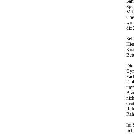
San
Spe
Mit
Che
wur
die
Seit
Hie
Kna
Ber
Die
Gym
Fac
Ein
umf
Bra
nic
deu
Rah
Rah
Im 
Schu