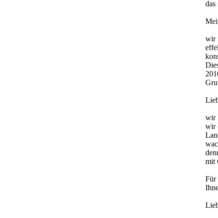
das
Mei
wir 
effe
kon
Dies
2010
Grun
Lie
wir 
wir 
Land
wach
denn
mit
Für
Ihne
Lie