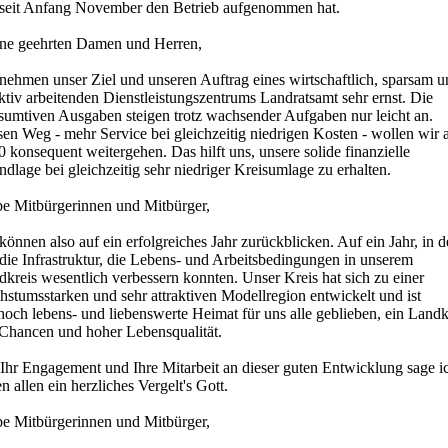
 seit Anfang November den Betrieb aufgenommen hat.
ne geehrten Damen und Herren,
nehmen unser Ziel und unseren Auftrag eines wirtschaftlich, sparsam 
ktiv arbeitenden Dienstleistungszentrums Landratsamt sehr ernst. Die
sumtiven Ausgaben steigen trotz wachsender Aufgaben nur leicht an.
en Weg - mehr Service bei gleichzeitig niedrigen Kosten - wollen wir 
 konsequent weitergehen. Das hilft uns, unsere solide finanzielle
dlage bei gleichzeitig sehr niedriger Kreisumlage zu erhalten.
be Mitbürgerinnen und Mitbürger,
können also auf ein erfolgreiches Jahr zurückblicken. Auf ein Jahr, in 
die Infrastruktur, die Lebens- und Arbeitsbedingungen in unserem
kreis wesentlich verbessern konnten. Unser Kreis hat sich zu einer
stumsstarken und sehr attraktiven Modellregion entwickelt und ist
och lebens- und liebenswerte Heimat für uns alle geblieben, ein Landk
 Chancen und hoher Lebensqualität.
 Ihr Engagement und Ihre Mitarbeit an dieser guten Entwicklung sage i
n allen ein herzliches Vergelt's Gott.
be Mitbürgerinnen und Mitbürger,