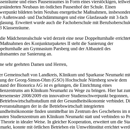
ssenräume und eines Pausenraumes in Form eines vierstöckigen, teilwe
geständerten Neubaus im östlichen Pausenhof der Schule. Einen
werpunkt bildeten beim Neubau energetische Maßnahmen, insbesonde
e Außenwand- und Dachdämmungen und eine Glasfassade mit 3-fach
glasung. Erweitert wurde auch die Fachoberschule mit Berufsoberschul
3 Klassenräume.
die Mädchenrealschule wird derzeit eine neue Doppelturnhalle errichtet
 Maßnahmen des Konjunkturpaketes II steht die Sanierung der
pelturnhalle am Gymnasium Parsberg und der Altbauteil des
dratsamtes zur Sanierung an.
ne sehr geehrten Damen und Herren,
der Gemeinschaft von Landkreis, Klinikum und Sparkasse Neumarkt mit
tung der Georg-Simon-Ohm (GSO) Hochschule Nürnberg sowie dem
tand der Bionorica AG ist es gelungen, die Einrichtung eines
dienzentrums am Klinikum Neumarkt zu Wege zu bringen. Hier hat zu
tersemester 2008/2009 ein innovativer Studienschwerpunkt begonnen, 
 Betriebswirtschaftsstudium mit der Gesundheitsökonomie verbindet. D
veranstaltungen der in die Betriebswirtschaft integrierten
undheitsökonomie finden unmittelbar im Zentrum des Geschehens im 
auten Studienzentrum am Klinikum Neumarkt statt und verbinden so Pr
Theorie in idealer Weise. In gleicher Kooperation, erweitert um die Sta
arkt, konnte mit örtlichen Betrieben ein Umweltinstitut errichtet werd