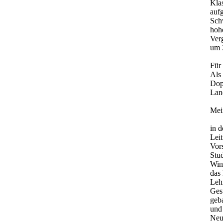
Kla
auf
Sch
hoh
Ver
um 
Für 
Als
Dop
Lan
Mei
in 
Lei
Vors
Stu
Win
das
Lehr
Ges
geb
und 
Neum