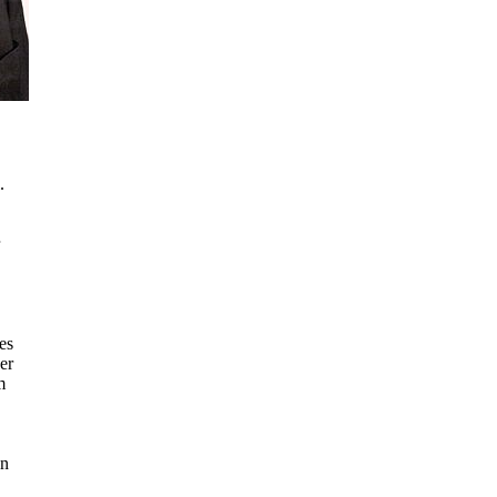
.
es
er
m
en