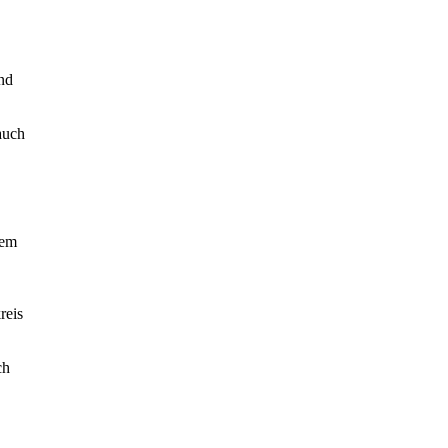
und
auch
dem
reis
ch