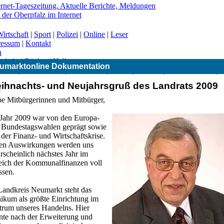
irtschaft
|
Sport
|
Polizei
|
Online
|
Leser
ressum
|
Kontakt
n
erkehr
|
Bücher
|
Hallo
umarktonline Dokumentation
|
CSU
|
Freie Wähler
|
Gesundheit
|
Grüne
|
Kirchen
|
Landwirtschaft
|
ihnachts- und Neujahrsgruß des Landrats 2009
-
be Mitbürgerinnen und Mitbürger,
 Jahr 2009 war von den Europa-
 Bundestagswahlen geprägt sowie
der Finanz- und Wirtschaftskrise.
en Auswirkungen werden uns
rscheinlich nächstes Jahr im
eich der Kommunalfinanzen voll
ssen.
Landkreis Neumarkt steht das
nikum als größte Einrichtung im
trum unseres Handelns. Hier
nte nach der Erweiterung und