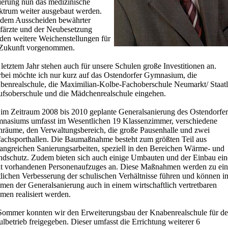
ierung nun das medizinische
ktrum weiter ausgebaut werden.
 dem Ausscheiden bewährter
färzte und der Neubesetzung
den weitere Weichenstellungen für
 Zukunft vorgenommen.
 letztem Jahr stehen auch für unsere Schulen große Investitionen an.
rbei möchte ich nur kurz auf das Ostendorfer Gymnasium, die
benrealschule, die Maximilian-Kolbe-Fachoberschule Neumarkt/ Staatl
ufsoberschule und die Mädchenrealschule eingehen.
 im Zeitraum 2008 bis 2010 geplante Generalsanierung des Ostendorfer
nasiums umfasst im Wesentlichen 19 Klassenzimmer, verschiedene
hräume, den Verwaltungsbereich, die große Pausenhalle und zwei
fachsporthallen. Die Baumaßnahme besteht zum größten Teil aus
angreichen Sanierungsarbeiten, speziell in den Bereichen Wärme- und
ndschutz. Zudem bieten sich auch einige Umbauten und der Einbau ein
ht vorhandenen Personenaufzuges an. Diese Maßnahmen werden zu ein
tlichen Verbesserung der schulischen Verhältnisse führen und können i
men der Generalsanierung auch in einem wirtschaftlich vertretbaren
men realisiert werden.
Sommer konnten wir den Erweiterungsbau der Knabenrealschule für d
lbetrieb freigegeben. Dieser umfasst die Errichtung weiterer 6