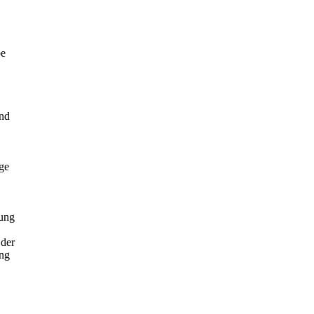
be
und
ige
rung
 der
ung