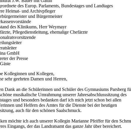
andrat J.W. Bauer mit Gattin
eordnete des Europ. Parlaments, Bundestages und Landtages
ere Heimat- und Archivpfleger
rbürgermeister und Bürgermeister
rkassenvorstände
stand des Klinikums, Herr Weymayr
ärzte, Pflegedienstleitung, ehemalige Chefärzte
onalratsvorsitzende
ilungsleiter
ratsleiter
ina GmbH
reter der Presse
 Gäste
be Kolleginnen und Kollegen,
ne sehr geehrten Damen und Herren,
len Dank an die Schülerinnen und Schüler des Gymnasiums Parsberg fü
 schöne musikalische Umrahmung unserer Jahresabschlusssitzung des
stages und besonders bedanken darf ich mich jetzt schon bei allen
erinnen und Helfern des Amtes für die Dienste bei der heutigen
tsitzung, auch für den schönen Saalschmuck.
ken möchte ich auch unserer Kollegin Marianne Pfeiffer für den Schm
res Eingangs, der das Landratsamt das ganze Jahr über bereichert.