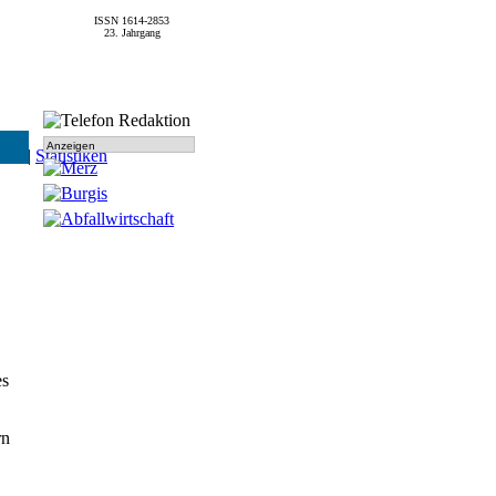
ISSN 1614-2853
23. Jahrgang
Anzeigen
SPD
|
Statistiken
es
rn