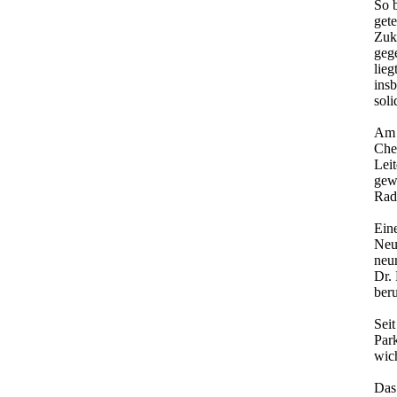
So b
get
Zuk
geg
lieg
ins
soli
Am 
Che
Leit
gew
Rad
Eine
Neu
neu
Dr.
ber
Sei
Park
wich
Das