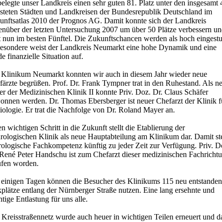
elegte unser Landkreis einen sehr guten 81. Platz unter den insgesamt
esteten Städten und Landkreisen der Bundesrepublik Deutschland im
unftsatlas 2010 der Prognos AG. Damit konnte sich der Landkreis
enüber der letzten Untersuchung 2007 um über 50 Plätze verbessern u
t nun im besten Fünftel. Die Zukunftschancen werden als hoch eingestu
besondere weist der Landkreis Neumarkt eine hohe Dynamik und eine
de finanzielle Situation auf.
Klinikum Neumarkt konnten wir auch in diesem Jahr wieder neue
färzte begrüßen. Prof. Dr. Frank Tympner trat in den Ruhestand. Als n
er der Medizinischen Klinik II konnte Priv. Doz. Dr. Claus Schäfer
onnen werden. Dr. Thomas Ebersberger ist neuer Chefarzt der Klinik f
iologie. Er trat die Nachfolge von Dr. Roland Mayer an.
n wichtigen Schritt in die Zukunft stellt die Etablierung der
rologischen Klinik als neue Hauptabteilung am Klinikum dar. Damit st
rologische Fachkompetenz künftig zu jeder Zeit zur Verfügung. Priv. D
 René Peter Handschu ist zum Chefarzt dieser medizinischen Fachricht
ufen worden.
t einigen Tagen können die Besucher des Klinikums 115 neu entstande
plätze entlang der Nürnberger Straße nutzen. Eine lang ersehnte und
tige Entlastung für uns alle.
 Kreisstraßennetz wurde auch heuer in wichtigen Teilen erneuert und d