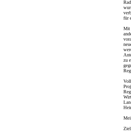
Rad
wurd
ver
für 
Mit
ande
vor
neu
wer
Ant
zu e
geg
Reg
Voll
Pro
Regi
Wirt
Lan
Hei
Mei
Zie