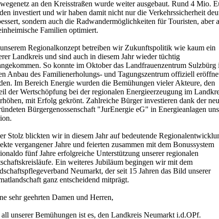
wegenetz an den Kreisstraßen wurde weiter ausgebaut. Rund 4 Mio. E
en investiert und wir haben damit nicht nur die Verkehrssicherheit deu
bessert, sondern auch die Radwandermöglichkeiten für Touristen, aber 
einheimische Familien optimiert.
 unserem Regionalkonzept betreiben wir Zukunftspolitik wie kaum ein
rer Landkreis und sind auch in diesem Jahr wieder tüchtig
angekommen. So konnte im Oktober das Landfrauenzentrum Sulzbürg 
en Anbau des Familienerholungs- und Tagungszentrum offiziell eröffne
den. Im Bereich Energie wurden die Bemühungen vieler Akteure, den
eil der Wertschöpfung bei der regionalen Energieerzeugung im Landkre
rhöhen, mit Erfolg gekrönt. Zahlreiche Bürger investieren dank der ne
ründeten Bürgergenossenschaft "JurEnergie eG" in Energieanlagen uns
ion.
er Stolz blickten wir in diesem Jahr auf bedeutende Regionalentwicklu
jekte vergangener Jahre und feierten zusammen mit dem Bonussystem
onaldo fünf Jahre erfolgreiche Unterstützung unserer regionalen
schaftskreisläufe. Ein weiteres Jubiläum begingen wir mit dem
dschaftspflegeverband Neumarkt, der seit 15 Jahren das Bild unserer
matlandschaft ganz entscheidend mitprägt.
ne sehr geehrten Damen und Herren,
l all unserer Bemühungen ist es, den Landkreis Neumarkt i.d.OPf.