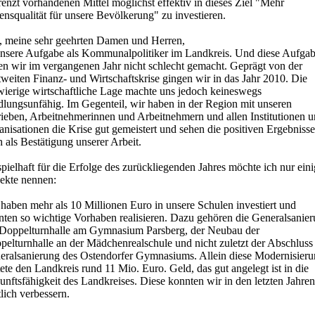
enzt vorhandenen Mittel möglichst effektiv in dieses Ziel "Mehr
nsqualität für unsere Bevölkerung" zu investieren.
, meine sehr geehrten Damen und Herren,
 unsere Aufgabe als Kommunalpolitiker im Landkreis. Und diese Aufga
en wir im vergangenen Jahr nicht schlecht gemacht. Geprägt von der
weiten Finanz- und Wirtschaftskrise gingen wir in das Jahr 2010. Die
wierige wirtschaftliche Lage machte uns jedoch keineswegs
dlungsunfähig. Im Gegenteil, wir haben in der Region mit unseren
rieben, Arbeitnehmerinnen und Arbeitnehmern und allen Institutionen 
nisationen die Krise gut gemeistert und sehen die positiven Ergebnisse
 als Bestätigung unserer Arbeit.
pielhaft für die Erfolge des zurückliegenden Jahres möchte ich nur ein
jekte nennen:
haben mehr als 10 Millionen Euro in unsere Schulen investiert und
nten so wichtige Vorhaben realisieren. Dazu gehören die Generalsanie
 Doppelturnhalle am Gymnasium Parsberg, der Neubau der
pelturnhalle an der Mädchenrealschule und nicht zuletzt der Abschluss
eralsanierung des Ostendorfer Gymnasiums. Allein diese Modernisier
ete den Landkreis rund 11 Mio. Euro. Geld, das gut angelegt ist in die
nftsfähigkeit des Landkreises. Diese konnten wir in den letzten Jahren
lich verbessern.