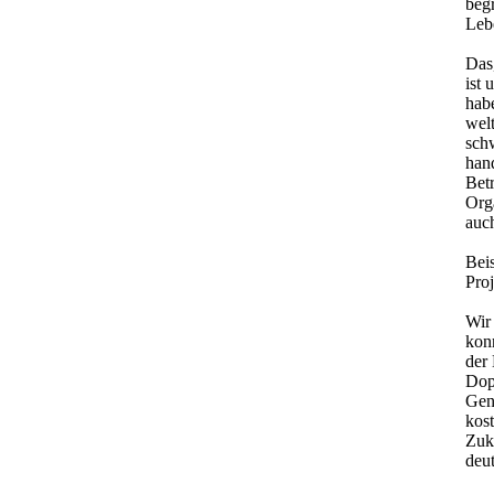
begr
Lebe
Das
ist
hab
welt
sch
han
Bet
Orga
auch
Beis
Pro
Wir 
kon
der
Dop
Gen
kost
Zuku
deut