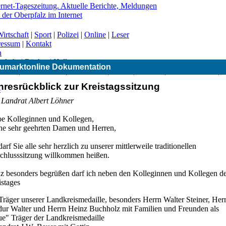
irtschaft
|
Sport
|
Polizei
|
Online
|
Leser
ressum
|
Kontakt
n
erkehr
|
Bücher
|
Hallo
umarktonline Dokumentation
|
CSU
|
Freie Wähler
|
Gesundheit
|
Grüne
|
Kirchen
|
Landwirtschaft
|
hresrückblick zur Kreistagssitzung
-
 Landrat Albert Löhner
be Kolleginnen und Kollegen,
ne sehr geehrten Damen und Herren,
darf Sie alle sehr herzlich zu unserer mittlerweile traditionellen
chlusssitzung willkommen heißen.
z besonders begrüßen darf ich neben den Kolleginnen und Kollegen d
istages
Träger unserer Landkreismedaille, besonders Herrn Walter Steiner, Her
dur Walter und Herrn Heinz Buchholz mit Familien und Freunden als
ue" Träger der Landkreismedaille