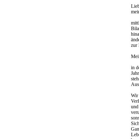
Lie
mei
mitt
Bil
hina
ände
zur 
Mei
in d
Jah
ste
Aus
Wir
Ver
und 
veru
son
Sich
Ganz
Leb