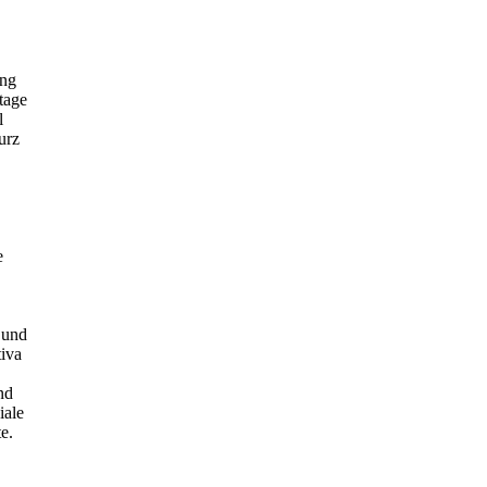
ung
tage
l
urz
e
 und
iva
nd
iale
e.