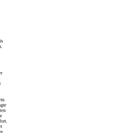
is
n,
er
r
ein
agte
hren
ie
ort.
rt
mm