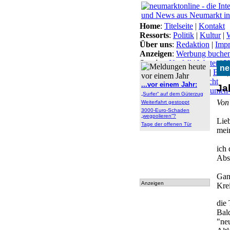
Home
:
Titelseite
|
Kontakt
Ressorts
:
Politik
|
Kultur
|
W
Über uns
:
Redaktion
|
Imp
Anzeigen
:
Werbung buche
Service
:
Notfall
|
Wetter
|
V
ne
Themen
:
Arbeitsamt
|
BN
Lokal-Links
:
Übersicht
...vor einem Jahr:
Ja
Archiv
:
Archiv
|
Dokumen
„Surfer“ auf dem Güterzug
tationen
Von
Weiterfahrt gestoppt
3000-Euro-Schaden
„wegpolieren“?
Lie
Tage der offenen Tür
mei
ich 
Abs
Gan
Anzeigen
Kre
die 
Bal
"ne