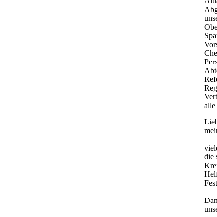
Altl
Abg
uns
Obe
Spa
Vor
Chef
Pers
Abte
Refe
Reg
Vert
alle
Lie
mei
vie
die
Krei
Helf
Fes
Dan
unse