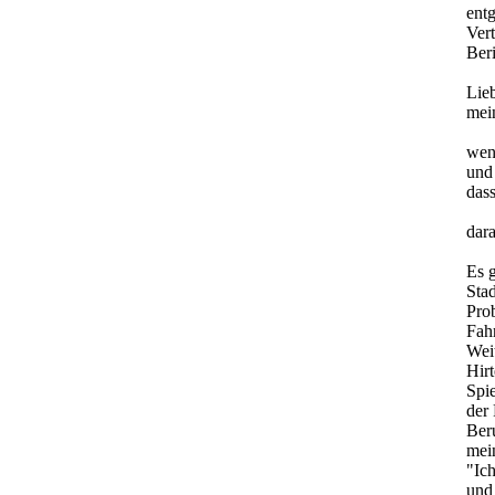
ent
Vert
Ber
Lie
mei
wenn
und 
dass
dara
Es g
Stad
Pro
Fahr
Weit
Hir
Spie
der 
Ber
mei
"Ich
und 