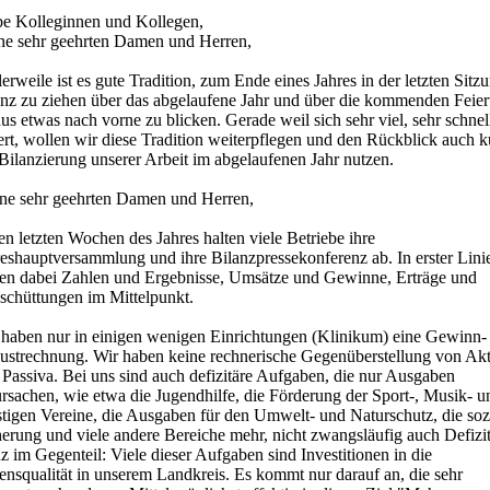
be Kolleginnen und Kollegen,
ne sehr geehrten Damen und Herren,
lerweile ist es gute Tradition, zum Ende eines Jahres in der letzten Sitz
anz zu ziehen über das abgelaufene Jahr und über die kommenden Feier
us etwas nach vorne zu blicken. Gerade weil sich sehr viel, sehr schnel
rt, wollen wir diese Tradition weiterpflegen und den Rückblick auch k
Bilanzierung unserer Arbeit im abgelaufenen Jahr nutzen.
ne sehr geehrten Damen und Herren,
en letzten Wochen des Jahres halten viele Betriebe ihre
reshauptversammlung und ihre Bilanzpressekonferenz ab. In erster Lini
hen dabei Zahlen und Ergebnisse, Umsätze und Gewinne, Erträge und
schüttungen im Mittelpunkt.
 haben nur in einigen wenigen Einrichtungen (Klinikum) eine Gewinn-
lustrechnung. Wir haben keine rechnerische Gegenüberstellung von Akt
Passiva. Bei uns sind auch defizitäre Aufgaben, die nur Ausgaben
rsachen, wie etwa die Jugendhilfe, die Förderung der Sport-, Musik- u
stigen Vereine, die Ausgaben für den Umwelt- und Naturschutz, die soz
erung und viele andere Bereiche mehr, nicht zwangsläufig auch Defizit
 im Gegenteil: Viele dieser Aufgaben sind Investitionen in die
ensqualität in unserem Landkreis. Es kommt nur darauf an, die sehr