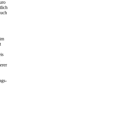
uro
tlich
auch
im
t
is
u
erer
ngs-