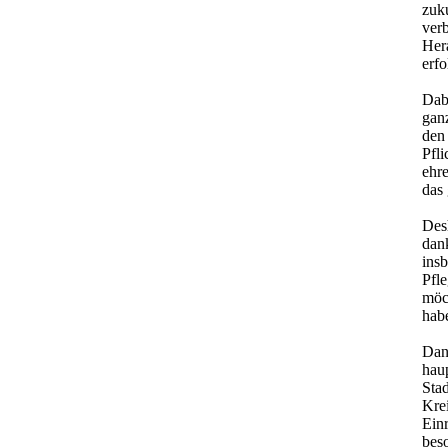
zuku
ver
Hera
erfo
Dab
gan
den
Pfli
ehr
das
Des
dan
ins
Pfl
möc
habe
Dank
hau
Stad
Krei
Ein
bes