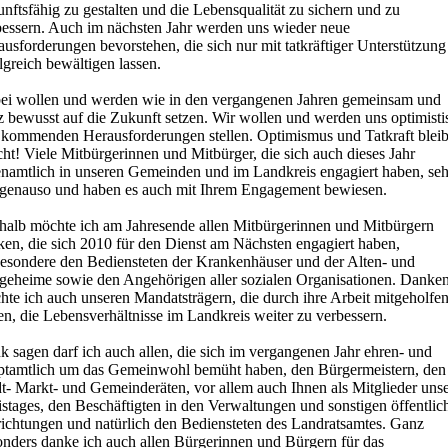
nftsfähig zu gestalten und die Lebensqualität zu sichern und zu
bessern. Auch im nächsten Jahr werden uns wieder neue
usforderungen bevorstehen, die sich nur mit tatkräftiger Unterstützung
lgreich bewältigen lassen.
ei wollen und werden wie in den vergangenen Jahren gemeinsam und
z bewusst auf die Zukunft setzen. Wir wollen und werden uns optimisti
 kommenden Herausforderungen stellen. Optimismus und Tatkraft blei
cht! Viele Mitbürgerinnen und Mitbürger, die sich auch dieses Jahr
enamtlich in unseren Gemeinden und im Landkreis engagiert haben, se
 genauso und haben es auch mit Ihrem Engagement bewiesen.
halb möchte ich am Jahresende allen Mitbürgerinnen und Mitbürgern
ken, die sich 2010 für den Dienst am Nächsten engagiert haben,
besondere den Bediensteten der Krankenhäuser und der Alten- und
egeheime sowie den Angehörigen aller sozialen Organisationen. Danke
hte ich auch unseren Mandatsträgern, die durch ihre Arbeit mitgeholfe
n, die Lebensverhältnisse im Landkreis weiter zu verbessern.
 sagen darf ich auch allen, die sich im vergangenen Jahr ehren- und
ptamtlich um das Gemeinwohl bemüht haben, den Bürgermeistern, den
t- Markt- und Gemeinderäten, vor allem auch Ihnen als Mitglieder uns
stages, den Beschäftigten in den Verwaltungen und sonstigen öffentlic
richtungen und natürlich den Bediensteten des Landratsamtes. Ganz
onders danke ich auch allen Bürgerinnen und Bürgern für das