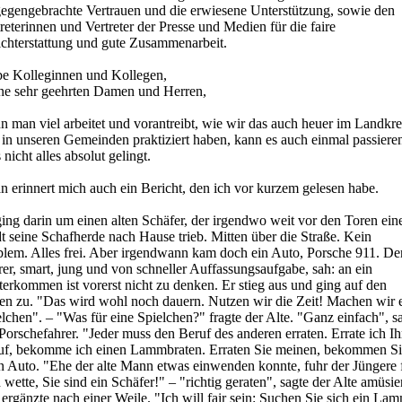
gegengebrachte Vertrauen und die erwiesene Unterstützung, sowie den
reterinnen und Vertreter der Presse und Medien für die faire
ichterstattung und gute Zusammenarbeit.
be Kolleginnen und Kollegen,
ne sehr geehrten Damen und Herren,
 man viel arbeitet und vorantreibt, wie wir das auch heuer im Landkre
in unseren Gemeinden praktiziert haben, kann es auch einmal passiere
 nicht alles absolut gelingt.
n erinnert mich auch ein Bericht, den ich vor kurzem gelesen habe.
ing darin um einen alten Schäfer, der irgendwo weit vor den Toren ein
t seine Schafherde nach Hause trieb. Mitten über die Straße. Kein
blem. Alles frei. Aber irgendwann kam doch ein Auto, Porsche 911. De
er, smart, jung und von schneller Auffassungsaufgabe, sah: an ein
erkommen ist vorerst nicht zu denken. Er stieg aus und ging auf den
ten zu. "Das wird wohl noch dauern. Nutzen wir die Zeit! Machen wir 
lchen". – "Was für eine Spielchen?" fragte der Alte. "Ganz einfach", s
Porschefahrer. "Jeder muss den Beruf des anderen erraten. Errate ich I
uf, bekomme ich einen Lammbraten. Erraten Sie meinen, bekommen S
n Auto. "Ehe der alte Mann etwas einwenden konnte, fuhr der Jüngere f
 wette, Sie sind ein Schäfer!" – "richtig geraten", sagte der Alte amüsie
ergänzte nach einer Weile. "Ich will fair sein: Suchen Sie sich ein La