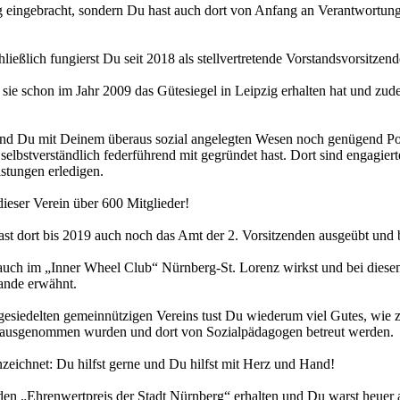
ng eingebracht, sondern Du hast auch dort von Anfang an Verantwortun
ließlich fungierst Du seit 2018 als stellvertretende Vorstandsvorsitzend
ss sie schon im Jahr 2009 das Gütesiegel in Leipzig erhalten hat und z
t und Du mit Deinem überaus sozial angelegten Wesen noch genügend Po
 selbstverständlich federführend mit gegründet hast. Dort sind engagi
istungen erledigen.
ieser Verein über 600 Mitglieder!
t dort bis 2019 auch noch das Amt der 2. Vorsitzenden ausgeübt und bis
uch im „Inner Wheel Club“ Nürnberg-St. Lorenz wirkst und bei diesem
Rande erwähnt.
angesiedelten gemeinnützigen Vereins tust Du wiederum viel Gutes, wi
herausgenommen wurden und dort von Sozialpädagogen betreut werden.
nzeichnet: Du hilfst gerne und Du hilfst mit Herz und Hand!
0 den „Ehrenwertpreis der Stadt Nürnberg“ erhalten und Du warst heue