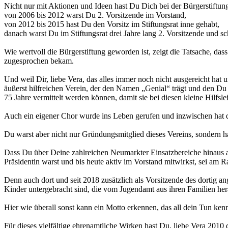
Nicht nur mit Aktionen und Ideen hast Du Dich bei der Bürgerstiftu
von 2006 bis 2012 warst Du 2. Vorsitzende im Vorstand,
von 2012 bis 2015 hast Du den Vorsitz im Stiftungsrat inne gehabt,
danach warst Du im Stiftungsrat drei Jahre lang 2. Vorsitzende und sch
Wie wertvoll die Bürgerstiftung geworden ist, zeigt die Tatsache, da
zugesprochen bekam.
Und weil Dir, liebe Vera, das alles immer noch nicht ausgereicht ha
äußerst hilfreichen Verein, der den Namen „Genial“ trägt und den Du
75 Jahre vermittelt werden können, damit sie bei diesen kleine Hilfsle
Auch ein eigener Chor wurde ins Leben gerufen und inzwischen hat d
Du warst aber nicht nur Gründungsmitglied dieses Vereins, sondern has
Dass Du über Deine zahlreichen Neumarkter Einsatzbereiche hinaus a
Präsidentin warst und bis heute aktiv im Vorstand mitwirkst, sei am 
Denn auch dort und seit 2018 zusätzlich als Vorsitzende des dortig 
Kinder untergebracht sind, die vom Jugendamt aus ihren Familien 
Hier wie überall sonst kann ein Motto erkennen, das all dein Tun ken
Für dieses vielfältige ehrenamtliche Wirken hast Du, liebe Vera 201