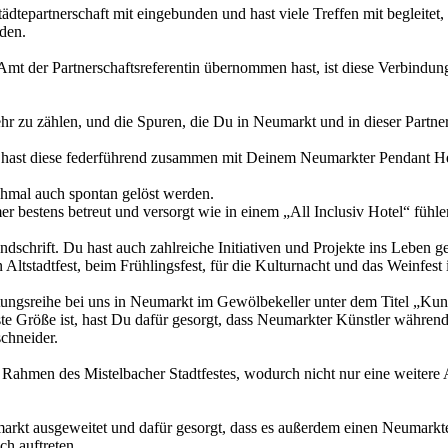
ädtepartnerschaft mit eingebunden und hast viele Treffen mit begleite
den.
mt der Partnerschaftsreferentin übernommen hast, ist diese Verbindun
hr zu zählen, und die Spuren, die Du in Neumarkt und in dieser Partners
 hast diese federführend zusammen mit Deinem Neumarkter Pendant Hel
nchmal auch spontan gelöst werden.
er bestens betreut und versorgt wie in einem „All Inclusiv Hotel“ fühl
ndschrift. Du hast auch zahlreiche Initiativen und Projekte ins Leben g
n Altstadtfest, beim Frühlingsfest, für die Kulturnacht und das Weinfe
ngsreihe bei uns in Neumarkt im Gewölbekeller unter dem Titel „Kuns
ste Größe ist, hast Du dafür gesorgt, dass Neumarkter Künstler während d
chneider.
ahmen des Mistelbacher Stadtfestes, wodurch nicht nur eine weitere At
markt ausgeweitet und dafür gesorgt, dass es außerdem einen Neumarkt
ch auftreten.