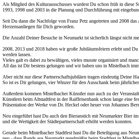
Als Mitglied des Kulturausschusses wurdest Du schon früh in diese St
1993, 1998 und 2003 in die Planung und Durchführung mit eingebun
Seit Du dann die Nachfolge von Franz Petz angetreten und 2008 das A
Herzensanliegen für Dich geworden.
Die Anzahl Deiner Besuche in Neumarkt ist sicherlich längst nicht me
2008, 2013 und 2018 haben wir große Jubiläumsfeiern erlebt und Du
werden lassen.
Vieles galt es dabei zu bewältigen, vieles musste organisiert und ma
All das ist Dir bestens gelungen und wir haben uns in Mistelbach imm
Aber nicht nur diese Partnerschaftsjubiläen tragen eindeutig Deine Ha
So ist es Dir gelungen, vier Winzer für den Ausschank beim jährliche
Außerdem kommen Mistelbacher Künstler nun auch zu der Veranstaltu
Künstlern beim Altstadtfest in der Raiffeisenbank schon lange eine fe
Präsentation der Werke von Dr. Heckel oder heuer von Johannes Bers
Neu eingeführt hast Du auch den Bieranstich mit Neumarkter Bier im R
und die Wertigkeit der Städtepartnerschaft erhöht werden konnten.
Gerade beim Mistelbacher Stadtfest hast Du die Beteiligung aus Neu
neu - dass Bands aus Neumarkt regelmäßig beim Stadtfest in Mistelba