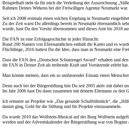
Beispielhaft steht da für mich die Verleihung der Auszeichnung „St
Rahmen Deines Wirkens bei der Freiwilligen Agentur Neumarkt war.
Seit ich 2008 erstmals einen solchen Empfang in Neumarkt eingeführt
Zu der Zeit warst Du allerdings bereits in Neumarkt ehrenamtlich seh
wurde, hast Du den Vorsitz übernommen und dieses Amt bis 2018 ausge
Die FAN ist eine Erfolgsgeschichte in jeder Hinsicht:
Rund 200 Namen von Ehrenamtlichen enthält die Kartei und es wurden 
Flüchtlinge, 2016 hattest Du die Idee, dass man in Neumarkt eine Fre
Dass die FAN den „Deutschen Schutzengel Award“ erhalten und den „
die FAN in Deiner Zeit als treibende Kraft und Vorsitzende erlebt hat.
Man könnte meinen, dass ein so umfassender Einsatz einen Menschen sc
Denn auch bei der Bürgerstiftung bist Du seit 2005 aktiv mit dabei 
Im Jahr 2006 hast Du dann zusammen mit deinem Ehemann zu den Gründu
Ich erinnere an Projekte wie „Das gesunde Schulfrühstück“, die „Hilf
darum ging, Geld für die Stiftung und für Projekte einzusammeln.
Da wurde 2010 das Wolfstein-Musical auf der Burg Wolfstein aufgefü
werden und der Adventskalender der Bürgerstiftung war von Beginn an