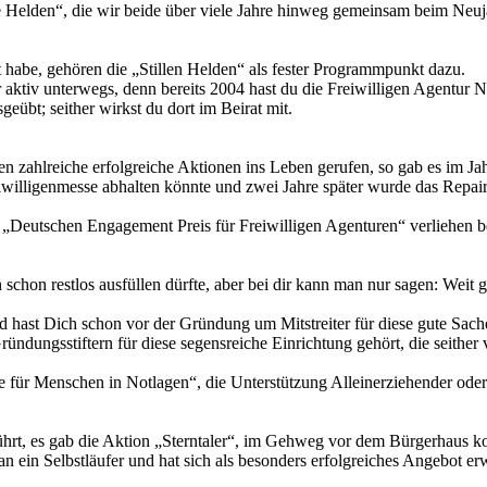
ille Helden“, die wir beide über viele Jahre hinweg gemeinsam beim N
 habe, gehören die „Stillen Helden“ als fester Programmpunkt dazu.
r aktiv unterwegs, denn bereits 2004 hast du die Freiwilligen Agentur 
übt; seither wirkst du dort im Beirat mit.
zahlreiche erfolgreiche Aktionen ins Leben gerufen, so gab es im Jahr
iwilligenmesse abhalten könnte und zwei Jahre später wurde das Repair-C
Deutschen Engagement Preis für Freiwilligen Agenturen“ verliehen be
hon restlos ausfüllen dürfte, aber bei dir kann man nur sagen: Weit g
und hast Dich schon vor der Gründung um Mitstreiter für diese gute Sac
ngsstiftern für diese segensreiche Einrichtung gehört, die seither vi
e für Menschen in Notlagen“, die Unterstützung Alleinerziehender oder 
hrt, es gab die Aktion „Sterntaler“, im Gehweg vor dem Bürgerhaus k
 ein Selbstläufer und hat sich als besonders erfolgreiches Angebot er