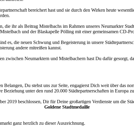
partnerschaft bereichert hast und sie durch den Wirken heute wesentlic
orden.
, die ihr als Beitrag Mistelbachs im Rahmen unseres Neumarkter Stad
e Mistelbach und der Blaskapelle Pölling mit einer gemeinsamen CD-Pr
ind es, die neuen Schwung und Begeisterung in unsere Städtepartnersch
sterung andere mitreißen kannst.
en zwischen Neumarktern und Mistelbachern hast Du dafür gesorgt, dass
en Belangen, Du stehst uns zur Seite, engagierst Dich weit über das no
sere Beziehung unter den rund 20.000 Städtepartnerschaften in Europa
ber 2019 beschlossen, Dir für Deine großartigen Verdienste um die St
Goldene Stadtmedaille
eumarkt ganz herzlich zu dieser Auszeichnung.