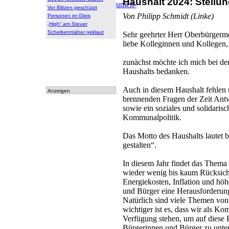
Haushalt 2024: Stellu
Archiv
:
Archiv
|
Dokumen-
Vor Blitzen geschützt
tationen
Von Philipp Schmidt (Linke)
Personen im Gleis
„High“ am Steuer
Scheibenmäher geklaut
Sehr geehrter Herr Oberbürgerme
liebe Kolleginnen und Kollegen,
zunächst möchte ich mich bei de
Haushalts bedanken.
Auch in diesem Haushalt fehlen u
Anzeigen
brennenden Fragen der Zeit Ant
sowie ein soziales und solidaris
Kommunalpolitik.
Das Motto des Haushalts lautet b
gestalten“.
In diesem Jahr findet das Them
wieder wenig bis kaum Rücksicht
Energiekosten, Inflation und höh
und Bürger eine Herausforderung,
Natürlich sind viele Themen von
wichtiger ist es, dass wir als Ko
Verfügung stehen, um auf diese 
Bürgerinnen und Bürger zu unter