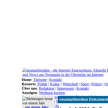
Home
:
Titelseite
|
Kontakt
Ressorts
:
Politik
|
Kultur
|
Wirtschaft
|
Sport
|
Polizei
|
On
Über uns
:
Redaktion
|
Impressum
|
Kontakt
Anzeigen
:
Werbung buchen
Service
:
Notfall
|
Wetter
|
Verkehr
|
Bücher
|
Hallo
neumarktonline Dokument
Themen
:
Arbeitsamt
|
BN
|
CSU
|
Freie Wähler
|
Gesun
Lokal-Links
:
Übersicht
...vor einem Jahr: