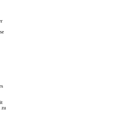
er
se
es
it
u zu