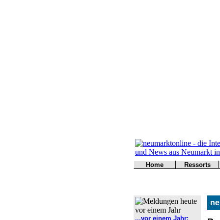
Home
Ressorts
Titelseite
Politik
Kontakt
Kultur
Wirtschaft
ne
Sport
Polizei
...vor einem Jahr: