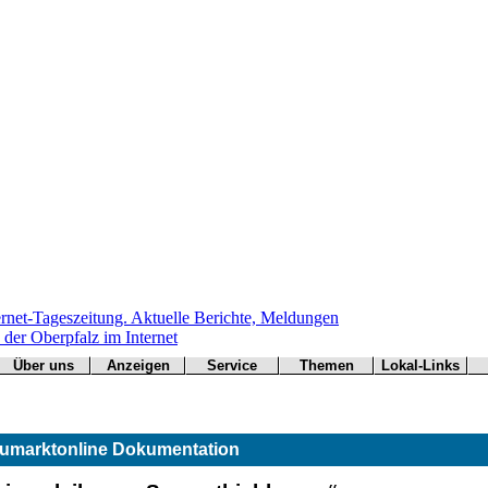
Über uns
Anzeigen
Service
Themen
Lokal-Links
Werbung
Arbeitsamt
Redaktion
Notfall
Übersicht
buchen
BN
Impressum
Wetter
CSU
Kontakt
Verkehr
umarktonline Dokumentation
Freie Wähler
Bücher
Gesundheit
Hallo