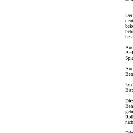
Der 
deu
beko
beh
bes
Auch
Bed
Spie
Auc
Bet
3x 
Bist
Dies
Beh
gehö
Roll
nich
Erk