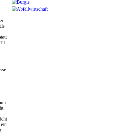
er
als
tatt
cht
d
sse
ann
ht
icht
 ein
n