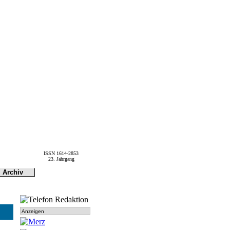
ISSN 1614-2853
23. Jahrgang
Archiv
Archiv
Dokumen-
tationen
Anzeigen