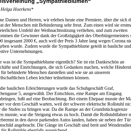
eisverleihung „Sympathieblumen“
Grüne
Kirchen
 Helga Hoerkens*
Landwirtschaft
SPD
ne Damen und Herren, wir erleben heute eine Premiere, über die sich d
Statistiken
rat der Menschen mit Behinderung sehr freut. Zum einen wird sie erstm
feierlichen Umfeld der Weihnachtssitzung verliehen, und zum zweiten
ommen die Gewinner dank der Großzügigkeit des Oberbürgermeisters s
00 insgesamt 2000 €, auch weil der Preis 3 Jahre lang wegen Corona ni
geben wurde. Zudem wurde die Sympathieblume geteilt in bauliche un
estive Unternehmungen.
r was ist die Sympathieblume eigentlich? Sie ist ein Dankeschön an
chäfte und Einrichtungen, die sich Gedanken machen, welche Hinderni
 für behinderte Menschen darstellen und wie sie an unserem
llschaftlichen Leben leichter teilnehmen können.
 die baulichen Erleichterungen wurde das Schuhgeschäft Graf,
chengasse 5, ausgewählt. Der Entschluss, eine Rampe am Eingang
ubringen, fußt auf eine Beobachtung. Bei einem Ehepaar musste der M
r vor dem Geschäft warten, weil der schwere elektrische Rollstuhl nic
r die Stufen zu bringen war. Da die Rampe an der Grundstücksgrenze
n musste, war die Steigung etwas zu hoch. Damit die Rollstuhlfahrer n
ebremst in den davor parkenden Autos landen, haben sie neben der Tür
nschild angebracht. Die Gänge im Geschäft sind breit und Wenderadie
 für Rollstühle ebenfalls ausreichend.