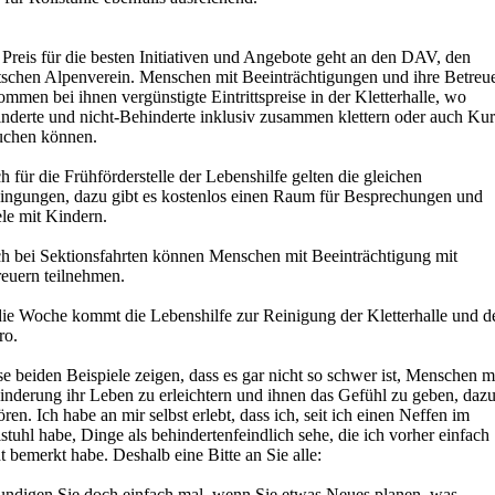
Preis für die besten Initiativen und Angebote geht an den DAV, den
tschen Alpenverein. Menschen mit Beeinträchtigungen und ihre Betreu
mmen bei ihnen vergünstigte Eintrittspreise in der Kletterhalle, wo
inderte und nicht-Behinderte inklusiv zusammen klettern oder auch Kur
uchen können.
 für die Frühförderstelle der Lebenshilfe gelten die gleichen
ingungen, dazu gibt es kostenlos einen Raum für Besprechungen und
le mit Kindern.
h bei Sektionsfahrten können Menschen mit Beeinträchtigung mit
reuern teilnehmen.
die Woche kommt die Lebenshilfe zur Reinigung der Kletterhalle und d
ro.
e beiden Beispiele zeigen, dass es gar nicht so schwer ist, Menschen m
inderung ihr Leben zu erleichtern und ihnen das Gefühl zu geben, daz
ren. Ich habe an mir selbst erlebt, dass ich, seit ich einen Neffen im
stuhl habe, Dinge als behindertenfeindlich sehe, die ich vorher einfach
t bemerkt habe. Deshalb eine Bitte an Sie alle:
undigen Sie doch einfach mal, wenn Sie etwas Neues planen, was