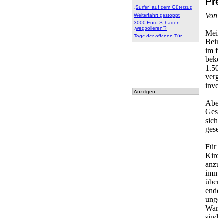
Pr
Online
„Surfer“ auf dem Güterzug
Leser
Von
Weiterfahrt gestoppt
3000-Euro-Schaden
„wegpolieren“?
Mei
Tage der offenen Tür
Bei
im 
bek
1.5
ver
inv
Anzeigen
Abe
Ges
sich
gese
Für
Kir
anz
imme
übe
ende
ung
War
sind