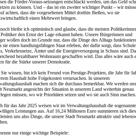
sen die Förder-Voraus-setzungen entschlackt werden, um das Geld schn
etzen zu können. Und – das ist ein zweiter wichtiger Punkt – wir müss
uf achten, dass die vorgesehenen Mittel dorthin fließen, wo sie
swirtschaftlich einen Mehrwert bringen.
och bleibe ich optimistisch und glaube, dass die meisten Politikerinne
 Politiker den Ernst der Lage erkannt haben. Unsere Bürgerinnen und
ger wollen doch im Grunde nur, dass die Dinge des Alltags funktionier
 sie einen handlungsfähigen Staat erleben, der dafür sorgt, dass Schule
as, Verkehrsnetze, Ämter und die Energieversorgung in Schuss sind. Da
reichend bezahlbarer Wohnraum geschaffen wird. Das alles wäre auch 
n für die Stärke unserer Demokratie.
Sie wissen, bin ich kein Freund von Prestige-Projekten, die Jahr für Ja
erem Haushalt hohe Folgekosten verursachen. In unserem
waltungshaushalt machen sich die durchaus bemerkbar. Wir werden uns
dt Neumarkt angesichts der Situation in unserem Land weiterhin genau
rlegen müssen, wo wir Prioritäten setzen und wo sie auch Sinn machen
h für das Jahr 2025 weisen wir im Verwaltungshaushalt die sogenannt
willigen Leistungen aus. Auf 16,24 Millionen Euro summieren sich dies
leisten uns also Dinge, die unsere Stadt Neumarkt attraktiv und lebens
hen.
nenne nur einige wichtige Beispiele: