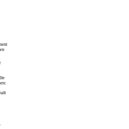
ment
ben
r
die
nen:
alt
-