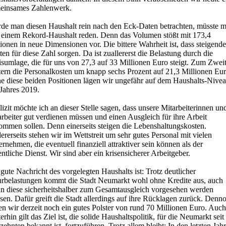
einsames Zahlenwerk.
de man diesen Haushalt rein nach den Eck-Daten betrachten, müsste 
 einem Rekord-Haushalt reden. Denn das Volumen stößt mit 173,4
ionen in neue Dimensionen vor. Die bittere Wahrheit ist, dass steigende
en für diese Zahl sorgen. Da ist zuallererst die Belastung durch die
isumlage, die für uns von 27,3 auf 33 Millionen Euro steigt. Zum Zwei
tern die Personalkosten um knapp sechs Prozent auf 21,3 Millionen Eur
e diese beiden Positionen lägen wir ungefähr auf dem Haushalts-Nive
Jahres 2019.
izit möchte ich an dieser Stelle sagen, dass unsere Mitarbeiterinnen un
rbeiter gut verdienen müssen und einen Ausgleich für ihre Arbeit
ommen sollen. Denn einerseits steigen die Lebenshaltungskosten.
rerseits stehen wir im Wettstreit um sehr gutes Personal mit vielen
rnehmen, die eventuell finanziell attraktiver sein können als der
ntliche Dienst. Wir sind aber ein krisensicherer Arbeitgeber.
gute Nachricht des vorgelegten Haushalts ist: Trotz deutlicher
rbelastungen kommt die Stadt Neumarkt wohl ohne Kredite aus, auch
n diese sicherheitshalber zum Gesamtausgleich vorgesehen werden
en. Dafür greift die Stadt allerdings auf ihre Rücklagen zurück. Denn
n wir derzeit noch ein gutes Polster von rund 70 Millionen Euro. Auch
erhin gilt das Ziel ist, die solide Haushaltspolitik, für die Neumarkt seit
zehnten bekannt ist, fortzuführen. Trotz allem bleibt: In den letzten Jah