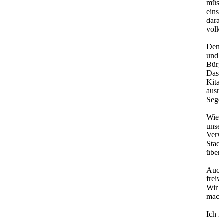
müs
eins
dara
volk
Denn
und
Bür
Dass
Kit
aus
Sege
Wie 
uns
Ver
Sta
übe
Auc
frei
Wir 
mac
Ich 