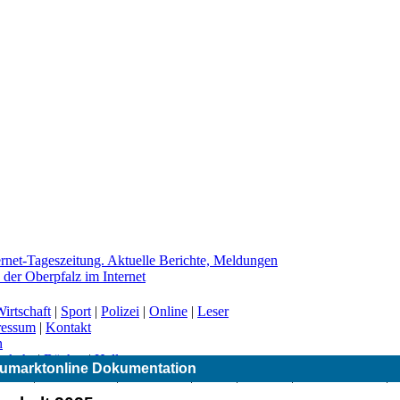
irtschaft
|
Sport
|
Polizei
|
Online
|
Leser
ressum
|
Kontakt
n
erkehr
|
Bücher
|
Hallo
umarktonline Dokumentation
|
CSU
|
Freie Wähler
|
Gesundheit
|
Grüne
|
Kirchen
|
Landwirtschaft
|