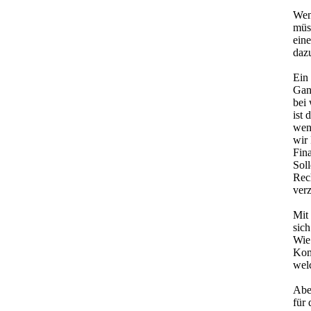
Wen
müs
ein
daz
Ein 
Ganz
bei 
ist 
wen
wir
Fin
Sol
Rec
ver
Mit 
sic
Wie 
Kom
welc
Aber
für 