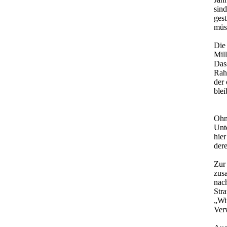
sin
ges
müs
Die
Mil
Dass
Rah
der 
ble
Ohne
Unt
hier
dere
Zur
zus
nach
Str
„Wir
Verw