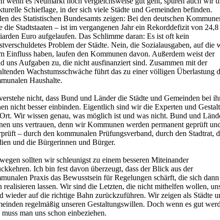
h wenn es Neumarkt noch vergleichsweise gut geht, spüren auch wir d
kturelle Schieflage, in der sich viele Städte und Gemeinden befinden.
len des Statistischen Bundesamts zeigen: Bei den deutschen Kommune
 die Stadtstaaten – ist im vergangenen Jahr ein Rekorddefizit von 24,8
iarden Euro aufgelaufen. Das Schlimme daran: Es ist oft kein
stverschuldetes Problem der Städte. Nein, die Sozialausgaben, auf die 
m Einfluss haben, laufen den Kommunen davon. Außerdem weist der
d uns Aufgaben zu, die nicht ausfinanziert sind. Zusammen mit der
altenden Wachstumsschwäche führt das zu einer völligen Überlastung d
munalen Haushalte.
 verstehe nicht, dass Bund und Länder die Städte und Gemeinden bei ih
en nicht besser einbinden. Eigentlich sind wir die Experten und Gestalt
 Ort. Wir wissen genau, was möglich ist und was nicht. Bund und Länd
nen uns vertrauen, denn wir Kommunen werden permanent geprüft un
rprüft – durch den kommunalen Prüfungsverband, durch den Stadtrat, d
ien und die Bürgerinnen und Bürger.
wegen sollten wir schleunigst zu einem besseren Miteinander
ckkehren. Ich bin fest davon überzeugt, dass der Blick aus der
munalen Praxis das Bewusstsein für Regelungen schärft, die sich dann
 realisieren lassen. Wir sind die Letzten, die nicht mithelfen wollen, un
 wieder auf die richtige Bahn zurückzuführen. Wir zeigen als Städte 
einden regelmäßig unseren Gestaltungswillen. Doch wenn es gut wer
l, muss man uns schon einbeziehen.