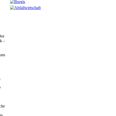
Der
rk –
 uns
.
e
sche
in