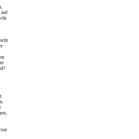
n,
 auf
cht
icht
er
enn
er
nd?
t
n.
e
nen,
wust