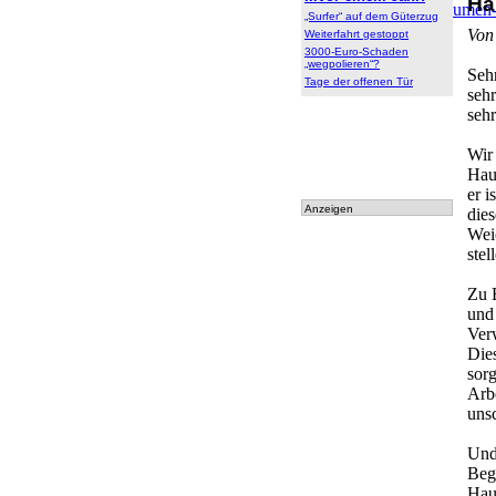
Ha
Archiv
:
Archiv
|
Dokumen
„Surfer“ auf dem Güterzug
tationen
Von
Weiterfahrt gestoppt
3000-Euro-Schaden
„wegpolieren“?
Seh
Tage der offenen Tür
sehr
sehr
Wir 
Haus
er 
Anzeigen
dies
Wei
ste
Zu B
und 
Ver
Dies
sorg
Arb
uns
Und 
Beg
Hau