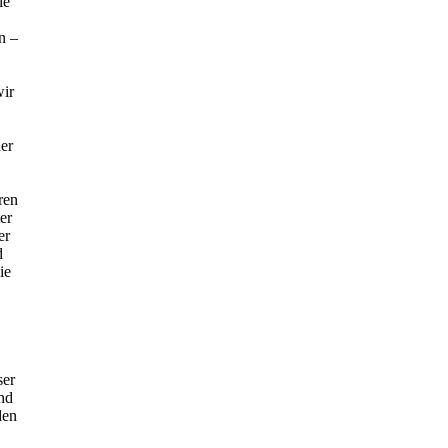
ie
n –
wir
er
ren
er
er
d
ie
ser
und
den