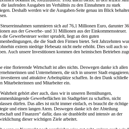
d die laufenden Ausgaben im Verhältnis zu den Einnahmen zu stark
tiegen. Deshalb werden wir die Ausgaben-Seite genau im Blick behalte
sen.
 Steuereinnahmen summieren sich auf 76,1 Millionen Euro, darunter 36
lionen aus der Gewerbe- und 31 Millionen aus der Einkommenssteuer.
 die Gewerbesteuer weiter sprudelt, liegt an den guten
menbedingungen, die die Stadt den Firmen bietet. Seit Jahrzehnten wu
ohnehin extrem niedrige Hebesatz nicht mehr erhöht. Dies soll auch so
iben. Auch unsere Investitionen kommen den heimischen Betrieben zugu
 eine florierende Wirtschaft ist alles nichts. Deswegen danke ich allen
ernehmerinnen und Unternehmern, die sich in unserer Stadt engagieren
 investieren und attraktive Arbeitsplätze schaffen. In den Dank schließe
n Mitarbeiterinnen und Mitarbeiter ein.
 Wahrheit gehört aber auch, dass wir in unseren Bemühungen,
ammenhängende Gewerbeflächen im Stadtgebiet zu schaffen, nicht
lassen dürfen. Das alles ist nicht immer einfach, es braucht die richtige
ategie und einen langen Atem. Deswegen danke ich der Abteilung
tschaft und Finanzen“ dafür, dass sie dranbleibt und intensiv an der
irklichung dieser wichtigen Ziele arbeitet.