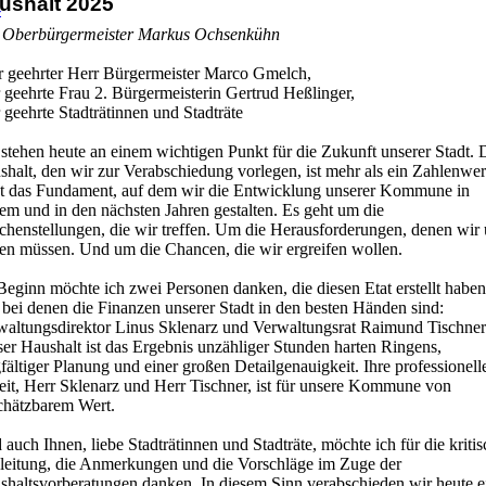
ushalt 2025
-
 Oberbürgermeister Markus Ochsenkühn
r geehrter Herr Bürgermeister Marco Gmelch,
 geehrte Frau 2. Bürgermeisterin Gertrud Heßlinger,
 geehrte Stadträtinnen und Stadträte
stehen heute an einem wichtigen Punkt für die Zukunft unserer Stadt. 
halt, den wir zur Verabschiedung vorlegen, ist mehr als ein Zahlenwe
ist das Fundament, auf dem wir die Entwicklung unserer Kommune in
em und in den nächsten Jahren gestalten. Es geht um die
chenstellungen, die wir treffen. Um die Herausforderungen, denen wir
llen müssen. Und um die Chancen, die wir ergreifen wollen.
eginn möchte ich zwei Personen danken, die diesen Etat erstellt haben
bei denen die Finanzen unserer Stadt in den besten Händen sind:
waltungsdirektor Linus Sklenarz und Verwaltungsrat Raimund Tischner
er Haushalt ist das Ergebnis unzähliger Stunden harten Ringens,
fältiger Planung und einer großen Detailgenauigkeit. Ihre professionell
eit, Herr Sklenarz und Herr Tischner, ist für unsere Kommune von
chätzbarem Wert.
auch Ihnen, liebe Stadträtinnen und Stadträte, möchte ich für die kriti
leitung, die Anmerkungen und die Vorschläge im Zuge der
shaltsvorberatungen danken. In diesem Sinn verabschieden wir heute e