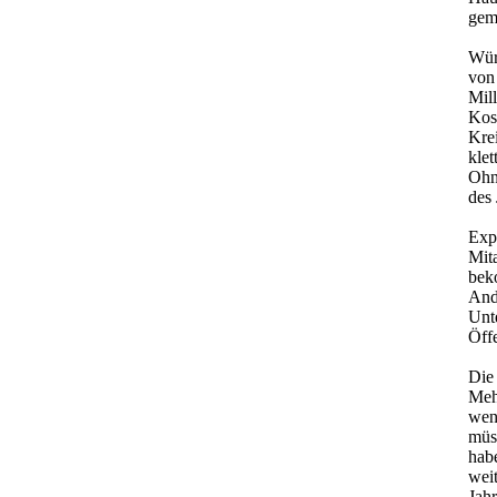
gem
Wür
von
Mill
Kost
Kre
klet
Ohn
des 
Expl
Mita
bek
Ande
Unte
Öffe
Die 
Meh
wen
müss
habe
weit
Jahr