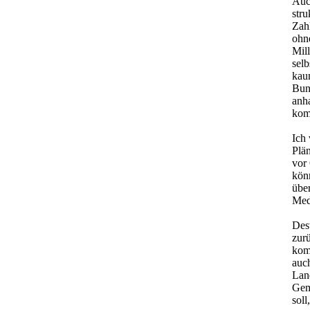
Auc
stru
Zah
ohne
Mill
selb
kau
Bun
anh
kom
Ich
Plän
vor
kön
übe
Med
Des
zurü
kom
auch
Land
Gem
sol