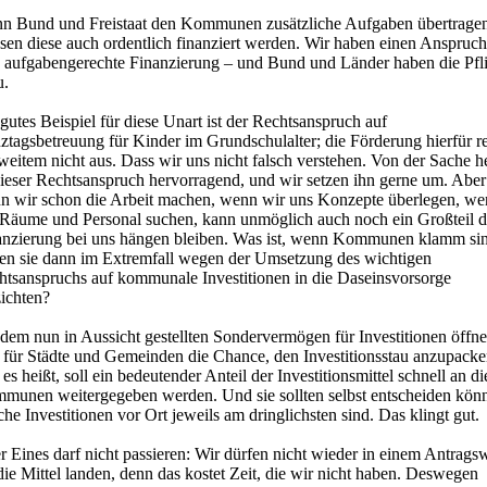
n Bund und Freistaat den Kommunen zusätzliche Aufgaben übertrage
sen diese auch ordentlich finanziert werden. Wir haben einen Anspruch
e aufgabengerechte Finanzierung – und Bund und Länder haben die Pfli
u.
gutes Beispiel für diese Unart ist der Rechtsanspruch auf
tagsbetreuung für Kinder im Grundschulalter; die Förderung hierfür re
weitem nicht aus. Dass wir uns nicht falsch verstehen. Von der Sache h
dieser Rechtsanspruch hervorragend, und wir setzen ihn gerne um. Aber
n wir schon die Arbeit machen, wenn wir uns Konzepte überlegen, w
 Räume und Personal suchen, kann unmöglich auch noch ein Großteil d
anzierung bei uns hängen bleiben. Was ist, wenn Kommunen klamm si
len sie dann im Extremfall wegen der Umsetzung des wichtigen
htsanspruchs auf kommunale Investitionen in die Daseinsvorsorge
zichten?
dem nun in Aussicht gestellten Sondervermögen für Investitionen öffne
h für Städte und Gemeinden die Chance, den Investitionsstau anzupacke
es heißt, soll ein bedeutender Anteil der Investitionsmittel schnell an di
munen weitergegeben werden. Und sie sollten selbst entscheiden kön
he Investitionen vor Ort jeweils am dringlichsten sind. Das klingt gut.
 Eines darf nicht passieren: Wir dürfen nicht wieder in einem Antrags
die Mittel landen, denn das kostet Zeit, die wir nicht haben. Deswegen