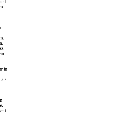
ell
en
n
en.
n,
ss
ein
hr in
 als
.
en
e.
wert