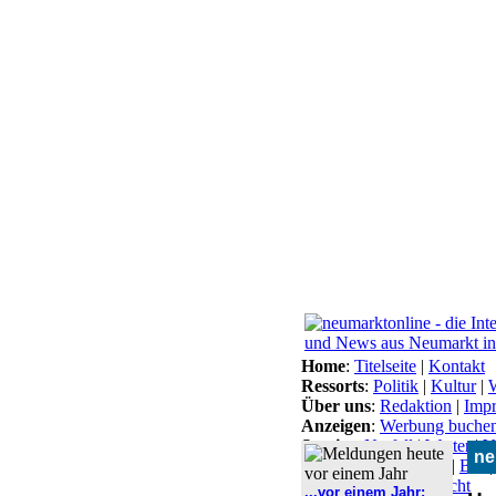
Home
:
Titelseite
|
Kontakt
Ressorts
:
Politik
|
Kultur
|
W
Über uns
:
Redaktion
|
Imp
Anzeigen
:
Werbung buche
Service
:
Notfall
|
Wetter
|
V
ne
Themen
:
Arbeitsamt
|
BN
Lokal-Links
:
Übersicht
...vor einem Jahr: