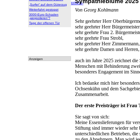
Sympathieblume 2025
Archiv
:
Archiv
|
Dokumen-
„Surfer“ auf dem Güterzug
tationen
Von Georg Kohlmann
Weiterfahrt gestoppt
3000-Euro-Schaden
„wegpolieren“?
Sehr geehrter Herr Oberbürgerm
Tage der offenen Tür
sehr geehrter Herr Bürgermeiste
sehr geehrte Frau 2. Bürgermeist
sehr geehrte Frau Strobl,
sehr geehrter Herr Zimmermann,
sehr geehrte Damen und Herren,
Anzeigen
auch im Jahre 2025 zeichnet die
Menschen mit Behinderung zwei P
besonderes Engagement im Sinne 
Ich bedanke mich hier besonder
Ochsenkühn und dem Sachgebiet 
Zusammenarbeit.
Der erste Preisträger ist Frau 
Sie sagt von sich:
Meine Essenslieferungen für ve
Stiftung sind immer wieder sehr 
unterschiedlichen Betrieben, die 
zu den Abnehmern. Man wird jed