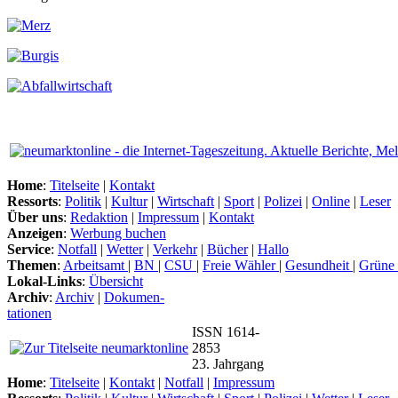
Home
:
Titelseite
|
Kontakt
Ressorts
:
Politik
|
Kultur
|
Wirtschaft
|
Sport
|
Polizei
|
Online
|
Leser
Über uns
:
Redaktion
|
Impressum
|
Kontakt
Anzeigen
:
Werbung buchen
Service
:
Notfall
|
Wetter
|
Verkehr
|
Bücher
|
Hallo
Themen
:
Arbeitsamt
|
BN
|
CSU
|
Freie Wähler
|
Gesundheit
|
Grüne
Lokal-Links
:
Übersicht
Archiv
:
Archiv
|
Dokumen-
tationen
ISSN 1614-
2853
23. Jahrgang
Home
:
Titelseite
|
Kontakt
|
Notfall
|
Impressum