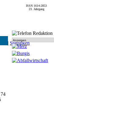
ISSN 1614-2853
23. Jahrgang
Anzeigen
SPD
|
Statistiken
 74
5