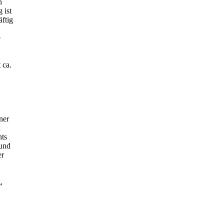
n
 ist
ftig
e
 ca.
ner
n
hts
 und
er
,