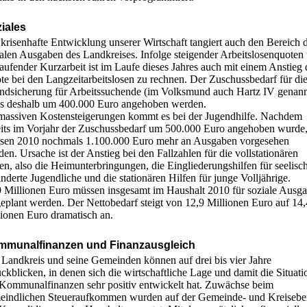
iales
krisenhafte Entwicklung unserer Wirtschaft tangiert auch den Bereich 
ialen Ausgaben des Landkreises. Infolge steigender Arbeitslosenquoten
aufender Kurzarbeit ist im Laufe dieses Jahres auch mit einem Anstieg 
te bei den Langzeitarbeitslosen zu rechnen. Der Zuschussbedarf für di
ndsicherung für Arbeitssuchende (im Volksmund auch Hartz IV genann
s deshalb um 400.000 Euro angehoben werden.
massiven Kostensteigerungen kommt es bei der Jugendhilfe. Nachdem
eits im Vorjahr der Zuschussbedarf um 500.000 Euro angehoben wurde
sen 2010 nochmals 1.100.000 Euro mehr an Ausgaben vorgesehen
en. Ursache ist der Anstieg bei den Fallzahlen für die vollstationären
en, also die Heimunterbringungen, die Eingliederungshilfen für seelisc
nderte Jugendliche und die stationären Hilfen für junge Volljährige.
9 Millionen Euro müssen insgesamt im Haushalt 2010 für soziale Ausg
eplant werden. Der Nettobedarf steigt von 12,9 Millionen Euro auf 14,
lionen Euro dramatisch an.
munalfinanzen und Finanzausgleich
 Landkreis und seine Gemeinden können auf drei bis vier Jahre
ckblicken, in denen sich die wirtschaftliche Lage und damit die Situati
 Kommunalfinanzen sehr positiv entwickelt hat. Zuwächse beim
eindlichen Steueraufkommen wurden auf der Gemeinde- und Kreisebe