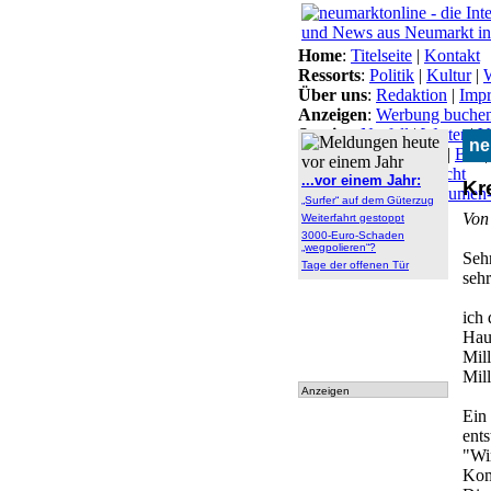
Home
:
Titelseite
|
Kontakt
Ressorts
:
Politik
|
Kultur
|
W
Über uns
:
Redaktion
|
Imp
Anzeigen
:
Werbung buche
Service
:
Notfall
|
Wetter
|
V
ne
Themen
:
Arbeitsamt
|
BN
Lokal-Links
:
Übersicht
...vor einem Jahr:
Kr
Archiv
:
Archiv
|
Dokumen
„Surfer“ auf dem Güterzug
tationen
Von
Weiterfahrt gestoppt
3000-Euro-Schaden
„wegpolieren“?
Sehr
Tage der offenen Tür
seh
ich 
Hau
Mil
Mill
Anzeigen
Ein
ents
"Wi
Kom