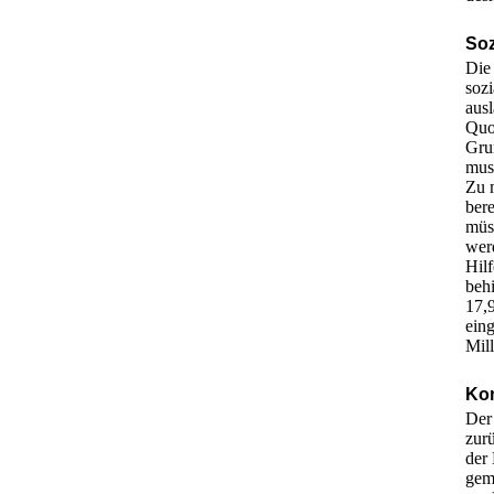
Soz
Die 
soz
ausl
Quo
Gru
mus
Zu 
ber
müs
werd
Hilf
behi
17,
eing
Mil
Kom
Der
zurü
der
gem