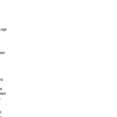
Auge
mer
zu
ht
nter
.
l
r