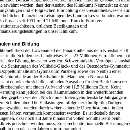
lle erwähnt werden, dass der Ausbau des Klinikums Neumarkt zu einer
stungsfähigen und erfolgreichen Einrichtung des Gesundheitswesens au
 erheblichen finanziellen Leistungen des Landkreises verbunden war un
 So flossen seit 1991 rund 21 Millionen Euro in Form von
stitionszuschüssen, örtlichen Beteiligungen und
finanzierungsleistungen in unser Klinikum.
ulen und Bildung
itionell fließt der Löwenanteil der Finanzmittel aus dem Kreishaushalt
der in die Schulen des Landkreises. Fast 23 Millionen Euro können in 
eich der Bildung investiert werden. Schwerpunkt im Vermögenshaushal
d die Sanierungen des Willibald-Gluck- und des Ostendorfer-Gymnasiu
 Doppelturnhalle am Gymnasium Parsberg sowie der Neubau einer
ifachturnhalle an der Realschule für Mädchen in Neumarkt.
stant entwickeln sich die laufenden Ausgaben für den Betrieb unserer
dkreisschulen mit einem Aufwand von 11,5 Millionen Euro. Keine
warnung kann jedoch bei der Raumsituation in den weiterführenden
ulen gegeben werden. Noch immer treten geburtenstarke Jahrgänge in
re Schulen über. Die Entlastungen infolge der künftig rückläufigen
rgangszahlen werden durch weiter steigende Übertrittsquoten in den
hsten Jahren vermutlich kompensiert werden. Es ist deshalb davon
zugehen, dass noch auf Jahre hinaus mit vollen Schulhäusern beim
dkreis gerechnet werden muss. Entsprechende finanzielle Belastungen 
halb in den nächsten Jahren vorprogrammiert.