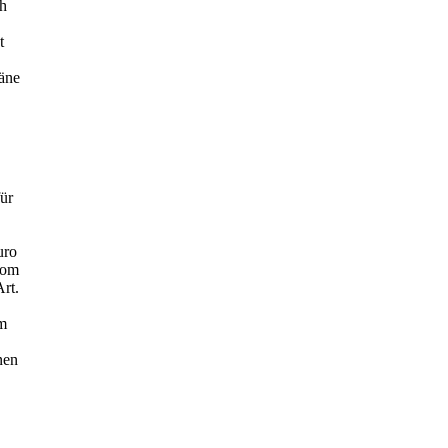
ch
t
läne
ür
uro
vom
rt.
um
nen