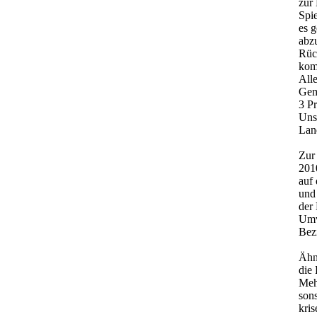
zur 
Spie
es 
abzu
Rüc
kom
Alle
Gem
3 Pr
Uns
Lan
Zur
201
auf
und
der
Umv
Bez
Ähn
die 
Meh
son
kri