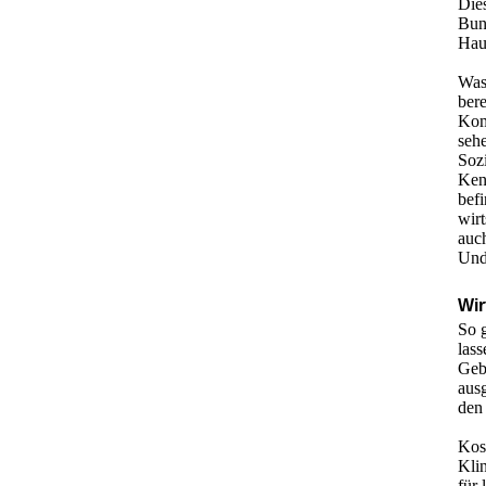
Dies
Bun
Haus
Was 
bere
Kom
seh
Sozi
Ken
bef
wir
auc
Und 
Wir
So g
lass
Geb
ausg
den
Kos
Klin
für 