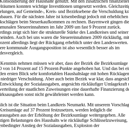
Konsolidierung der Haushalte genutzt. Mit den zusätzlichen finanzielle
lräumen konnten wichtige Investitionen umgesetzt werden. Gleichzeitig
gelungen, auf Gemeinde-, Kreis- und Bezirksebene die Verschuldung krä
bauen. Für die nächsten Jahre ist krisenbedingt jedoch mit erheblichen
kschlägen beim Steuerkaufkommen zu rechnen. Bayernweit gingen di
munalen Steuereinnahmen im Jahr 2009 um fast 9 Prozent zurück.
rdings zeigt sich hier die strukturelle Stärke des Landkreises und seiner
einden. Auch bei uns waren die Steuereinnahmen 2009 rückläufig, mit
ozent allerdings liegt der Rückgang erheblich unter den Landeswerten.
ere kommunale Ausgangsposition ist also wesentlich besser als im
desvergleich.
 Kenntnis nehmen müssen wir aber, dass der Bezirk die Bezirksumlage
0 von 14 Prozent auf 15 Prozent-Punkte angehoben hat. Und das bei ei
 den ersten Blick sehr komfortablen Haushaltslage mit hohen Rücklage
 niedriger Verschuldung. Aber auch beim Bezirk war klar, dass angesic
 Entwicklung der Sozialausgaben, angesichts rückläufiger Umlagekraft
erteilung der staatlichen Zuweisungen eine dauerhafte Finanzierung d
irksausgaben sonst nicht gewährleistet werden kann.
lich ist die Situation beim Landkreis Neumarkt. Mit unserem Vorschlag
Kreisumlage auf 37 Prozent festzusetzen, werden lediglich die
rausgaben aus der Erhöhung der Bezirksumlage weitergegeben. Alle
stigen Belastungen des Haushalts wie rückläufige Schlüsselzuweisung,
senbedingter Anstieg der Sozialausgaben, Explosion der