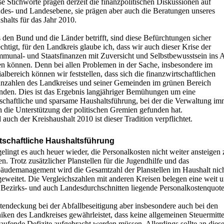
e Stichworte prägen derzeit die finanzpolitischen Diskussionen auf
des- und Landesebene, sie prägen aber auch die Beratungen unseres
halts für das Jahr 2010.
den Bund und die Länder betrifft, sind diese Befürchtungen sicher
chtigt, für den Landkreis glaube ich, dass wir auch dieser Krise der
munal- und Staatsfinanzen mit Zuversicht und Selbstbewusstsein ins 
en können. Denn bei allen Problemen in der Sache, insbesondere im
albereich können wir feststellen, dass sich die finanzwirtschaftlichen
nzahlen des Landkreises und seiner Gemeinden im grünen Bereich
inden. Dies ist das Ergebnis langjähriger Bemühungen um eine
tschaftliche und sparsame Haushaltsführung, bei der die Verwaltung im
h die Unterstützung der politischen Gremien gefunden hat.
auch der Kreishaushalt 2010 ist dieser Tradition verpflichtet.
tschaftliche Haushaltsführung
elingt es auch heuer wieder, die Personalkosten nicht weiter ansteigen 
en. Trotz zusätzlicher Planstellen für die Jugendhilfe und das
äudemanagement wird die Gesamtzahl der Planstellen im Haushalt nic
eweitet. Die Vergleichszahlen mit anderen Kreisen belegen eine weit u
 Bezirks- und auch Landesdurchschnitten liegende Personalkostenquote
tendeckung bei der Abfallbeseitigung aber insbesondere auch bei den
iken des Landkreises gewährleistet, dass keine allgemeinen Steuermitte
laufende Defizite aufgebracht werden müssen. Allerdings sollte an diese