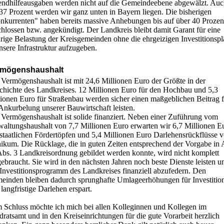
endhilfeausgaben werden nicht auf die Gemeindeebene abgewälzt. Au
 37 Prozent werden wir ganz unten in Bayern liegen. Die bisherigen
nkurrenten" haben bereits massive Anhebungen bis auf über 40 Prozen
hlossen bzw. angekündigt. Der Landkreis bleibt damit Garant für eine
rige Belastung der Kreisgemeinden ohne die ehrgeizigen Investitionsp
nsere Infrastruktur aufzugeben.
rmögenshaushalt
 Vermögenshaushalt ist mit 24,6 Millionen Euro der Größte in der
chichte des Landkreises. 12 Millionen Euro für den Hochbau und 5,3
lionen Euro für Straßenbau werden sicher einen maßgeblichen Beitrag f
Ankurbelung unserer Bauwirtschaft leisten.
 Vermögenshaushalt ist solide finanziert. Neben einer Zuführung vom
waltungshaushalt von 7,7 Millionen Euro erwarten wir 6,7 Millionen E
 staatlichen Fördertöpfen und 5,4 Millionen Euro Darlehensrückflüsse 
ikum. Die Rücklage, die in guten Zeiten entsprechend der Vorgabe in A
Abs. 3 Landkreisordnung gebildet werden konnte, wird nicht komplett
ebraucht. Sie wird in den nächsten Jahren noch beste Dienste leisten 
 Investitionsprogramm des Landkreises finanziell abzufedern. Den
einden bleiben dadurch sprunghafte Umlageerhöhungen für Investitio
langfristige Darlehen erspart.
 Schluss möchte ich mich bei allen Kolleginnen und Kollegen im
ratsamt und in den Kreiseinrichtungen für die gute Vorarbeit herzlich