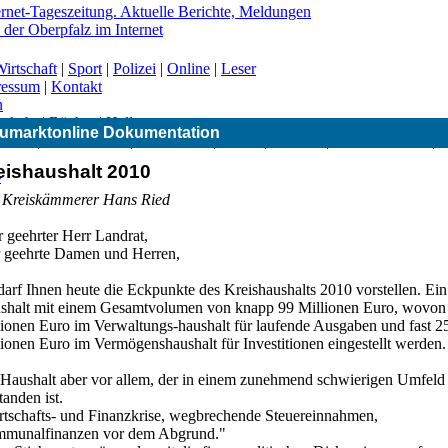
irtschaft
|
Sport
|
Polizei
|
Online
|
Leser
ressum
|
Kontakt
n
erkehr
|
Bücher
|
Hallo
umarktonline Dokumentation
|
CSU
|
Freie Wähler
|
Gesundheit
|
Grüne
|
Kirchen
|
Landwirtschaft
|
eishaushalt 2010
-
 Kreiskämmerer Hans Ried
 geehrter Herr Landrat,
r geehrte Damen und Herren,
darf Ihnen heute die Eckpunkte des Kreishaushalts 2010 vorstellen. Ein
shalt mit einem Gesamtvolumen von knapp 99 Millionen Euro, wovon
lionen Euro im Verwaltungs-haushalt für laufende Ausgaben und fast 2
ionen Euro im Vermögenshaushalt für Investitionen eingestellt werden.
 Haushalt aber vor allem, der in einem zunehmend schwierigen Umfeld
tanden ist.
rtschafts- und Finanzkrise, wegbrechende Steuereinnahmen,
munalfinanzen vor dem Abgrund."