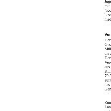
Jug
mit
"Ko
besc
nied
in u
Ve
Der
Ges
Mil
die 
Der
Ver
aus
Klin
70 
aufg
das
Gem
und 
Zum
Land