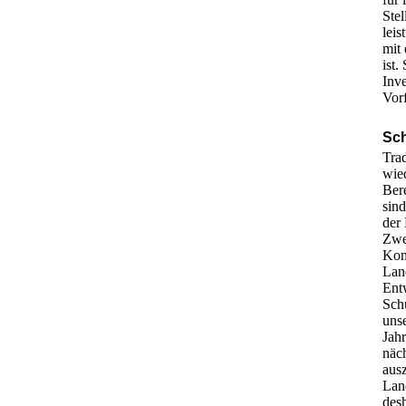
Ste
lei
mit
ist.
Inve
Vor
Sch
Trad
wie
Ber
sin
der
Zwe
Kon
Lan
Ent
Sch
unse
Jah
näc
aus
Lan
des