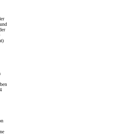
der
 und
der
e
t)
,
h
aben
4
on
ne