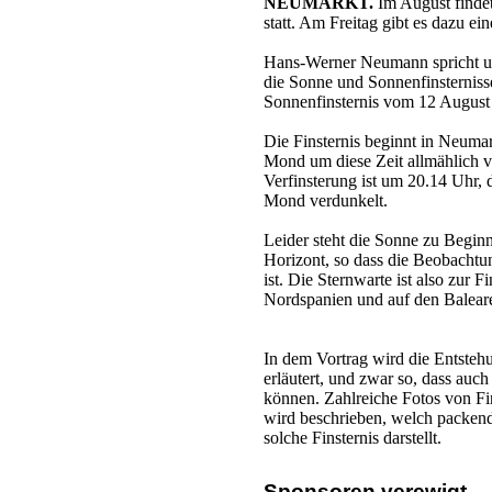
NEUMARKT.
Im August findet
statt. Am Freitag gibt es dazu ei
Hans-Werner Neumann spricht um
die Sonne und Sonnenfinsternisse
Sonnenfinsternis vom 12 August 
Die Finsternis beginnt in Neumar
Mond um diese Zeit allmählich 
Verfinsterung ist um 20.14 Uhr,
Mond verdunkelt.
Leider steht die Sonne zu Beginn
Horizont, so dass die Beobachtu
ist. Die Sternwarte ist also zur F
Nordspanien und auf den Balearen 
In dem Vortrag wird die Entste
erläutert, und zwar so, dass auc
können. Zahlreiche Fotos von Fi
wird beschrieben, welch packend
solche Finsternis darstellt.
Sponsoren verewigt