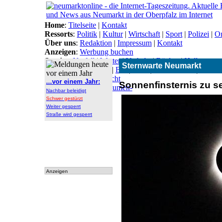
Home
:
Titelseite
|
Kontakt
Ressorts
:
Politik
|
Kultur
|
Wirtschaft
|
Sport
|
Polizei
|
On
Über uns
:
Redaktion
|
Impressum
|
Kontakt
Anzeigen
:
Werbung buchen
Service
:
Notfall
|
Wetter
|
Verkehr
|
Bücher
|
Hallo
Sternwarte Neumarkt
Themen
:
Arbeitsamt
|
BN
|
CSU
|
Freie Wähler
|
Gesun
Lokal-Links
:
Übersicht
...vor einem Jahr:
Sonnenfinsternis zu s
Archiv
:
Archiv
|
Dokumen-
Nachbar beleidigt
tationen
Schwer gestürzt
Weiter gesperrt
Straße wird gesperrt
Anzeigen