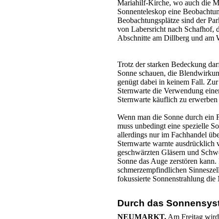
Mariahilf-Kirche, wo auch die Mi
Sonnenteleskop eine Beobachtung
Beobachtungsplätze sind der Par
von Labersricht nach Schafhof, 
Abschnitte am Dillberg und am 
Trotz der starken Bedeckung dar
Sonne schauen, die Blendwirkun
genügt dabei in keinem Fall. Zur
Sternwarte die Verwendung einer s
Sternwarte käuflich zu erwerben 
Wenn man die Sonne durch ein Fe
muss unbedingt eine spezielle S
allerdings nur im Fachhandel üb
Sternwarte warnte ausdrücklich
geschwärzten Gläsern und Schwe
Sonne das Auge zerstören kann.
schmerzempfindlichen Sinneszelle
fokussierte Sonnenstrahlung die 
Durch das Sonnensys
NEUMARKT.
Am Freitag wird 