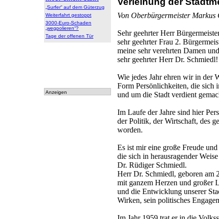
Verleihung der Stadtme
Online
„Surfer“ auf dem Güterzug
Leser
Von Oberbürgermeister Markus
Weiterfahrt gestoppt
3000-Euro-Schaden
„wegpolieren“?
Sehr geehrter Herr Bürgermeiste
Tage der offenen Tür
sehr geehrter Frau 2. Bürgermeis
meine sehr verehrten Damen und 
sehr geehrter Herr Dr. Schmiedl!
Wie jedes Jahr ehren wir in der W
Form Persönlichkeiten, die sich
Anzeigen
und um die Stadt verdient gemac
Im Laufe der Jahre sind hier Per
der Politik, der Wirtschaft, des 
worden.
Es ist mir eine große Freude und
die sich in herausragender Weise
Dr. Rüdiger Schmiedl.
Herr Dr. Schmiedl, geboren am 2
mit ganzem Herzen und großer L
und die Entwicklung unserer Stadt
Wirken, sein politisches Engage
Im Jahr 1959 trat er in die Volks