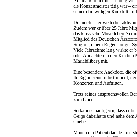
Neumarkt unter der Leitung von
als Konzertmeister tätig war – ei
seinem freiwilligen Rücktritt im 
Dennoch ist er weiterhin aktiv im
Zudem war er über 25 Jahre Mit
das klassische Musikleben Neuma
Mitglied des Deutschen Ärzteorc
Singrün, einem Regensburger Sy
Viele Jahrzehnte lang wirkte e
oder Andachten in den Kirchen 
Mariahilfberg mit.
Eine besondere Anekdote, die oft 
fleißig an seinem Instrument, der
Konzerten und Auftritten.
Trotz seines anspruchsvollen Ber
zum Üben.
So kam es häufig vor, dass er be
Geige dabeihatte und nahe dem 
spielte.
Manch ein Patient dachte im ers