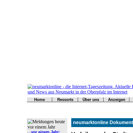
Home
Ressorts
Über uns
Anzeigen
Werbung
Titelseite
Politik
Redaktion
buchen
Kontakt
Kultur
Impressum
Wirtschaft
Kontakt
neumarktonline Dokument
Sport
Polizei
...vor einem Jahr: