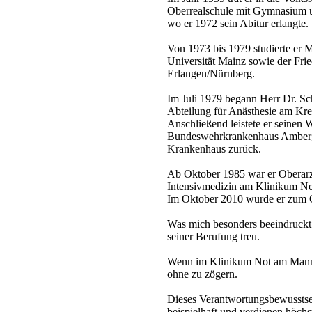
Oberrealschule mit Gymnasium 
wo er 1972 sein Abitur erlangte.
Von 1973 bis 1979 studierte er 
Universität Mainz sowie der Fri
Erlangen/Nürnberg.
Im Juli 1979 begann Herr Dr. Sch
Abteilung für Anästhesie am Kr
Anschließend leistete er seinen 
Bundeswehrkrankenhaus Amberg
Krankenhaus zurück.
Ab Oktober 1985 war er Oberarzt
Intensivmedizin am Klinikum N
Im Oktober 2010 wurde er zum C
Was mich besonders beeindruckt
seiner Berufung treu.
Wenn im Klinikum Not am Mann ist
ohne zu zögern.
Dieses Verantwortungsbewusstsei
beispielhaft und verdienen höchs