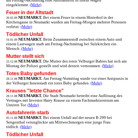
am Freitag-Nachmittag eine Autofahrerin in ihrem Wagen
eingeklemmt.
(Mehr)
Feuer in der Altstadt
NEUMARKT.
Bei einem Feuer in einem Hinterhof in der
20.02.09
Kirchengasse in Neumarkt wurden am Freitag-Morgen mehrere Personen
verletzt.
(Mehr)
Tödlicher Unfall
NEUMARKT.
Beim Zusammenstoß zwischen einem Auto und
16.01.09
einem Lastwagen starb am Freitag-Nachmittag bei Sulzkirchen ein
Mensch.
(Mehr)
Mutter stellt sich
NEUMARKT.
Die Mutter des toten Velburger Babies hat sich am
23.12.08
Montag der Polizei gestellt und wird derzeit vernommen.
(Mehr)
Totes Baby gefunden
NEUMARKT.
Am Freitag-Vormittag wurde vor einer Arztpraxis in
28.11.08
der Velburger Innenstadt ein totes Baby gefunden.
(Mehr)
Krauses "letzte Chance"
NEUMARKT.
Die Stadt Neumarkt betreibt eine Auflösung des
28.11.08
Vertrages mit Investor Harry Krause zu einem Fachmarktzentrum am
Unteren Tor.
(Mehr)
Autofahrerin starb
NEUMARKT.
Bei einem Unfall auf der neuen B 299 bei
05.11.08
Sengenthal verunglückte am Mittwochmorgen eine junge Frau
tödlich.
(Mehr)
Tödlicher Unfall