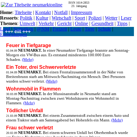
ISSN 1614-2853
23. Jahrgang
Home
:
Titelseite
|
Kontakt
|
Notfall
|
Impressum
Ressorts
:
Politik
|
Kultur
|
Wirtschaft
|
Sport
|
Polizei
|
Wetter
|
Leser
Themen
:
Umwelt
|
Verkehr
|
Gericht
|
Online
|
Gesundheit
|
Tipps
|
Land
|
Statistiken
|
@NM
|
Freizeit
|
Leute
|
Tiere
|
Schule
|
+++ eilt +++
Eilmeldungen
Feuer in Tiefgarage
NEUMARKT.
In einer Neumarkter Tiefgarage brannte am Sonntag-
05.04.09
Morgen ein VW-Bus aus. Es entstand mindestens 100.000 Euro
Schaden.
(Mehr)
Ein Toter, drei Schwerverletzte
NEUMARKT.
Bei einen Frontalzusammenstoß in der Nähe von
01.04.09
Breitenbrunn starb am Mittwoch-Nachmittag ein Mensch. Drei Personen
wurden schwer verletzt.
(Mehr)
Wohnmobil in Flammen
NEUMARKT.
In der Mussinanstraße in Neumarkt stand am
30.03.09
Montag-Nachmittag zwischen zwei Wohnhäusern ein Wohnmobil in
Flammen.
(Mehr)
Tödlicher Unfall
NEUMARKT.
Bei einem Zusammenstoß zwischen einem Auto und
21.03.09
einem Traktor starb am Samstagabend bei Hohenfels ein Mann.
(Mehr)
Frau schwer verletzt
NEUMARKT.
Bei einem schweren Unfall bei Oberhembach wurde
20.02.09