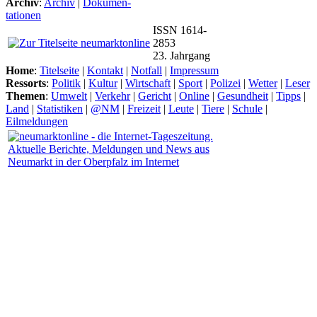
Archiv
:
Archiv
|
Dokumen-
tationen
ISSN 1614-
2853
23. Jahrgang
Home
:
Titelseite
|
Kontakt
|
Notfall
|
Impressum
Ressorts
:
Politik
|
Kultur
|
Wirtschaft
|
Sport
|
Polizei
|
Wetter
|
Leser
Themen
:
Umwelt
|
Verkehr
|
Gericht
|
Online
|
Gesundheit
|
Tipps
|
Land
|
Statistiken
|
@NM
|
Freizeit
|
Leute
|
Tiere
|
Schule
|
Eilmeldungen