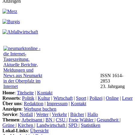
Anzeigen
ISSN 1614-
2853
23. Jahrgang
Home
:
Titelseite
|
Kontakt
Ressorts
:
Politik
|
Kultur
|
Wirtschaft
|
Sport
|
Polizei
|
Online
|
Leser
Über uns
:
Redaktion
|
Impressum
|
Kontakt
Anzeigen
:
Werbung buchen
Service
:
Notfall
|
Wetter
|
Verkehr
|
Bücher
|
Hallo
Themen
:
Arbeitsamt
|
BN
|
CSU
|
Freie Wähler
|
Gesundheit
|
Grüne
|
Kirchen
|
Landwirtschaft
|
SPD
|
Statistiken
Lokal-Links
:
Übersicht