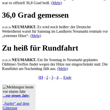
war es offiziell 36,8 Grad heiß.
(Mehr)
36,0 Grad gemessen
NEUMARKT.
Es wird noch heißer: der Deutsche
26.06.26
Wetterdienst warnt für Samstag im Landkreis Neumarkt erstmals vor
„extremer Hitze“.
(Mehr)
Zu heiß für Rundfahrt
NEUMARKT.
Ein für Sonntag in Neumarkt geplantes
26.06.26
Oldtimer-Treffen findet wegen der Hitze nur eingeschränkt statt: Die
Rundfahrt am Nachmittag fällt aus.
(Mehr)
[1]
-
2
-
3
-
4
...
Ende
...vor einem Jahr:
„Surfer“ auf dem
Güterzug