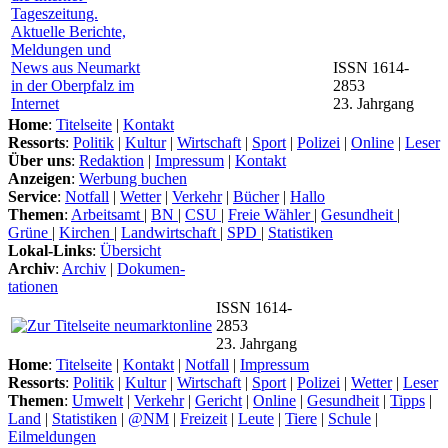
ISSN 1614-
2853
23. Jahrgang
Home
:
Titelseite
|
Kontakt
Ressorts
:
Politik
|
Kultur
|
Wirtschaft
|
Sport
|
Polizei
|
Online
|
Leser
Über uns
:
Redaktion
|
Impressum
|
Kontakt
Anzeigen
:
Werbung buchen
Service
:
Notfall
|
Wetter
|
Verkehr
|
Bücher
|
Hallo
Themen
:
Arbeitsamt
|
BN
|
CSU
|
Freie Wähler
|
Gesundheit
|
Grüne
|
Kirchen
|
Landwirtschaft
|
SPD
|
Statistiken
Lokal-Links
:
Übersicht
Archiv
:
Archiv
|
Dokumen-
tationen
ISSN 1614-
2853
23. Jahrgang
Home
:
Titelseite
|
Kontakt
|
Notfall
|
Impressum
Ressorts
:
Politik
|
Kultur
|
Wirtschaft
|
Sport
|
Polizei
|
Wetter
|
Leser
Themen
:
Umwelt
|
Verkehr
|
Gericht
|
Online
|
Gesundheit
|
Tipps
|
Land
|
Statistiken
|
@NM
|
Freizeit
|
Leute
|
Tiere
|
Schule
|
Eilmeldungen