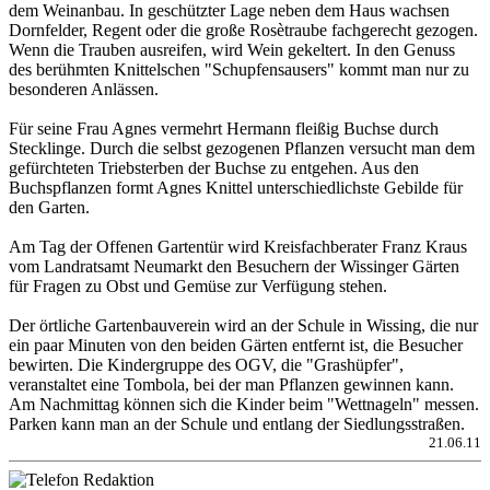
dem Weinanbau. In geschützter Lage neben dem Haus wachsen
Dornfelder, Regent oder die große Rosètraube fachgerecht gezogen.
Wenn die Trauben ausreifen, wird Wein gekeltert. In den Genuss
des berühmten Knittelschen "Schupfensausers" kommt man nur zu
besonderen Anlässen.
Für seine Frau Agnes vermehrt Hermann fleißig Buchse durch
Stecklinge. Durch die selbst gezogenen Pflanzen versucht man dem
gefürchteten Triebsterben der Buchse zu entgehen. Aus den
Buchspflanzen formt Agnes Knittel unterschiedlichste Gebilde für
den Garten.
Am Tag der Offenen Gartentür wird Kreisfachberater Franz Kraus
vom Landratsamt Neumarkt den Besuchern der Wissinger Gärten
für Fragen zu Obst und Gemüse zur Verfügung stehen.
Der örtliche Gartenbauverein wird an der Schule in Wissing, die nur
ein paar Minuten von den beiden Gärten entfernt ist, die Besucher
bewirten. Die Kindergruppe des OGV, die "Grashüpfer",
veranstaltet eine Tombola, bei der man Pflanzen gewinnen kann.
Am Nachmittag können sich die Kinder beim "Wettnageln" messen.
Parken kann man an der Schule und entlang der Siedlungsstraßen.
21.06.11