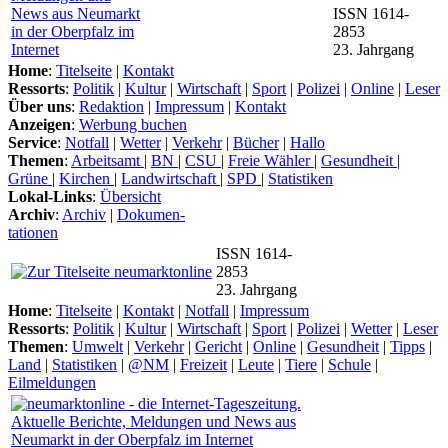
ISSN 1614-
2853
23. Jahrgang
Home
:
Titelseite
|
Kontakt
Ressorts
:
Politik
|
Kultur
|
Wirtschaft
|
Sport
|
Polizei
|
Online
|
Leser
Über uns
:
Redaktion
|
Impressum
|
Kontakt
Anzeigen
:
Werbung buchen
Service
:
Notfall
|
Wetter
|
Verkehr
|
Bücher
|
Hallo
Themen
:
Arbeitsamt
|
BN
|
CSU
|
Freie Wähler
|
Gesundheit
|
Grüne
|
Kirchen
|
Landwirtschaft
|
SPD
|
Statistiken
Lokal-Links
:
Übersicht
Archiv
:
Archiv
|
Dokumen-
tationen
ISSN 1614-
2853
23. Jahrgang
Home
:
Titelseite
|
Kontakt
|
Notfall
|
Impressum
Ressorts
:
Politik
|
Kultur
|
Wirtschaft
|
Sport
|
Polizei
|
Wetter
|
Leser
Themen
:
Umwelt
|
Verkehr
|
Gericht
|
Online
|
Gesundheit
|
Tipps
|
Land
|
Statistiken
|
@NM
|
Freizeit
|
Leute
|
Tiere
|
Schule
|
Eilmeldungen