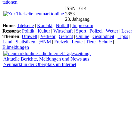
tationen
ISSN 1614-
2853
23. Jahrgang
Home
:
Titelseite
|
Kontakt
|
Notfall
|
Impressum
Ressorts
:
Politik
|
Kultur
|
Wirtschaft
|
Sport
|
Polizei
|
Wetter
|
Leser
Themen
:
Umwelt
|
Verkehr
|
Gericht
|
Online
|
Gesundheit
|
Tipps
|
Land
|
Statistiken
|
@NM
|
Freizeit
|
Leute
|
Tiere
|
Schule
|
Eilmeldungen