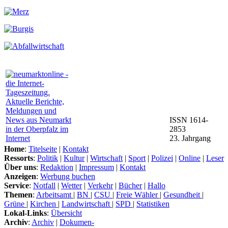
ISSN 1614-
2853
23. Jahrgang
Home
:
Titelseite
|
Kontakt
Ressorts
:
Politik
|
Kultur
|
Wirtschaft
|
Sport
|
Polizei
|
Online
|
Leser
Über uns
:
Redaktion
|
Impressum
|
Kontakt
Anzeigen
:
Werbung buchen
Service
:
Notfall
|
Wetter
|
Verkehr
|
Bücher
|
Hallo
Themen
:
Arbeitsamt
|
BN
|
CSU
|
Freie Wähler
|
Gesundheit
|
Grüne
|
Kirchen
|
Landwirtschaft
|
SPD
|
Statistiken
Lokal-Links
:
Übersicht
Archiv
:
Archiv
|
Dokumen-