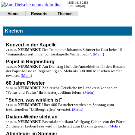
ISSN 1614-2853
23. Jahrgang
Home
Ressorts
Themen
Umwelt
Titelseite
Politik
Verkehr
Kontakt
Kultur
Kirchen
Gericht
Notfall
Wirtschaft
Online
Impressum
Sport
Gesundheit
Polizei
Konzert in der Kapelle
Tipps
Wetter
NEUMARKT.
Der Trompeter Johannes Stürmer ist Gast beim 10.
24.06.06
"Kammerkonzert in der Schlosskapelle Woffenbach".
(Mehr)
Land
Leser
Statistiken
Papst in Regensburg
NEUMARKT.
Am Dienstag läuft die Anmeldefrist für den Besuch
@NM
19.06.06
der Papst-Messe in Regensburg ab. Mehr als 300.000 Menschen werden
Freizeit
erwartet.
(Mehr)
Leute
60 Jahre Priester
Tiere
NEUMARKT.
Zahlreiche Geistliche im Landkreis können an
16.06.06
Schule
"Petrus und Paulus" ihr Priesterjubiläum feiern.
(Mehr)
Eilmeldungen
"Sehen, was wirklich ist"
NEUMARKT.
Über 400 Besucher werden am Sonntag zum
14.06.06
traditionellen "Dillbergtreffen" erwartet.
(Mehr)
Diakon-Weihe steht an
NEUMARKT.
Pastorialpraktikant Wolfgang Gebert von der Pfarrei
12.06.06
Zu Unserer Lieben Frau wird in Eichstätt zum Diakon geweiht.
(Mehr)
Abenteuer im Sommer