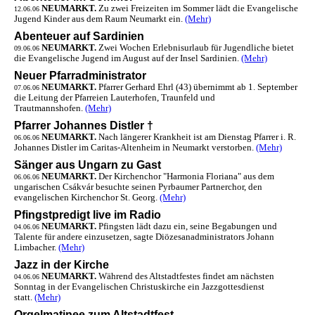
NEUMARKT.
Zu zwei Freizeiten im Sommer lädt die Evangelische
12.06.06
Jugend Kinder aus dem Raum Neumarkt ein.
(Mehr)
Abenteuer auf Sardinien
NEUMARKT.
Zwei Wochen Erlebnisurlaub für Jugendliche bietet
09.06.06
die Evangelische Jugend im August auf der Insel Sardinien.
(Mehr)
Neuer Pfarradministrator
NEUMARKT.
Pfarrer Gerhard Ehrl (43) übernimmt ab 1. September
07.06.06
die Leitung der Pfarreien Lauterhofen, Traunfeld und
Trautmannshofen.
(Mehr)
Pfarrer Johannes Distler †
NEUMARKT.
Nach längerer Krankheit ist am Dienstag Pfarrer i. R.
06.06.06
Johannes Distler im Caritas-Altenheim in Neumarkt verstorben.
(Mehr)
Sänger aus Ungarn zu Gast
NEUMARKT.
Der Kirchenchor "Harmonia Floriana" aus dem
06.06.06
ungarischen Csákvár besuchte seinen Pyrbaumer Partnerchor, den
evangelischen Kirchenchor St. Georg.
(Mehr)
Pfingstpredigt live im Radio
NEUMARKT.
Pfingsten lädt dazu ein, seine Begabungen und
04.06.06
Talente für andere einzusetzen, sagte Diözesanadministrators Johann
Limbacher.
(Mehr)
Jazz in der Kirche
NEUMARKT.
Während des Altstadtfestes findet am nächsten
04.06.06
Sonntag in der Evangelischen Christuskirche ein Jazzgottesdienst
statt.
(Mehr)
Orgelmatinee zum Altstadtfest