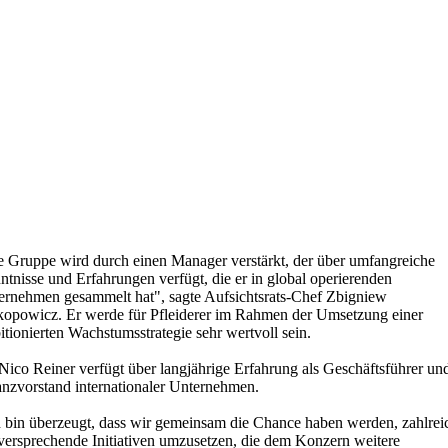
e Gruppe wird durch einen Manager verstärkt, der über umfangreiche
tnisse und Erfahrungen verfügt, die er in global operierenden
ernehmen gesammelt hat", sagte Aufsichtsrats-Chef Zbigniew
kopowicz. Er werde für Pfleiderer im Rahmen der Umsetzung einer
tionierten Wachstumsstrategie sehr wertvoll sein.
Nico Reiner verfügt über langjährige Erfahrung als Geschäftsführer un
anzvorstand internationaler Unternehmen.
h bin überzeugt, dass wir gemeinsam die Chance haben werden, zahlrei
lversprechende Initiativen umzusetzen, die dem Konzern weitere