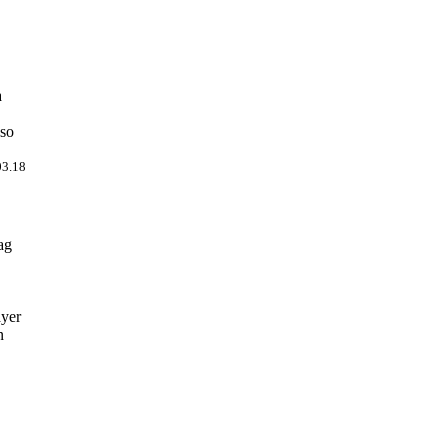
a
 so
03.18
ag
ayer
n