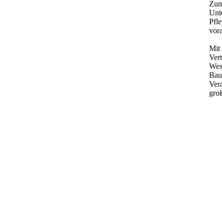
Zumh
Unt
Pfle
vor
Mit
Vert
West
Bau
Vera
gro