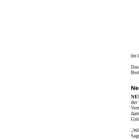
Im l
Das
Beri
Ne
NE
der 
Ver
dam
Grü
„Wir
Sagt