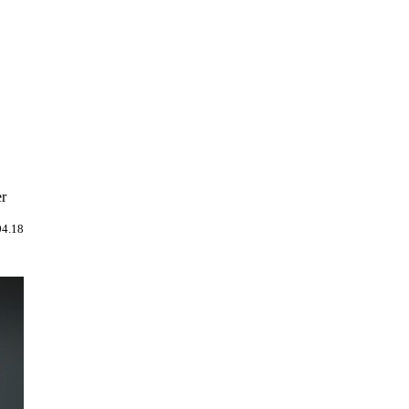
er
04.18