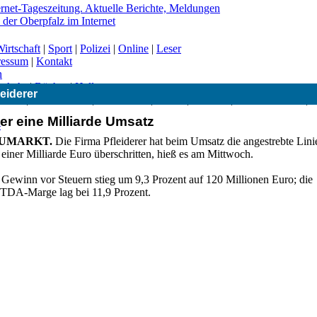
irtschaft
|
Sport
|
Polizei
|
Online
|
Leser
ressum
|
Kontakt
n
erkehr
|
Bücher
|
Hallo
leiderer
|
CSU
|
Freie Wähler
|
Gesundheit
|
Grüne
|
Kirchen
|
Landwirtschaft
|
er eine Milliarde Umsatz
-
UMARKT.
Die Firma Pfleiderer hat beim Umsatz die angestrebte Lini
einer Milliarde Euro überschritten, hieß es am Mittwoch.
 Gewinn vor Steuern stieg um 9,3 Prozent auf 120 Millionen Euro; die
TDA-Marge lag bei 11,9 Prozent.