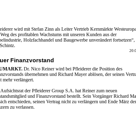
eiderer wird mit Stefan Zinn als Leiter Vertrieb Kernmärkte Westeurop
 Weg des profitablen Wachstums mit unseren Kunden aus der
elindustrie, Holzfachhandel und Baugewerbe unverändert fortsetzen“,
Schintz.
20.
uer Finanzvorstand
UMARKT.
Dr. Nico Reiner wird bei Pfleiderer die Position des
anzvorstands übernehmen und Richard Mayer ablösen, der seinen Vertr
t mehr verlängert.
 Aufsichtsrat der Pfleiderer Group S.A. hat Reiner zum neuen
standsmitglied und Finanzvorstand bestellt. Sein Vorgänger Richard M
sich entschieden, seinen Vertrag nicht zu verlängern und Ende März de
zern zu verlassen.