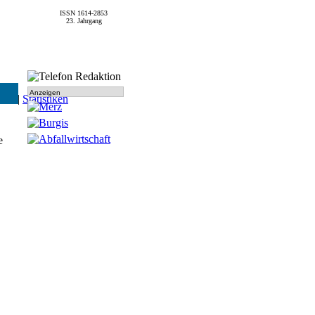
ISSN 1614-2853
23. Jahrgang
Anzeigen
SPD
|
Statistiken
e