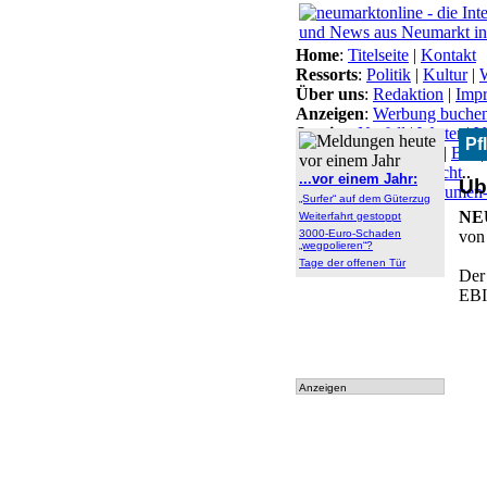
Home
:
Titelseite
|
Kontakt
Ressorts
:
Politik
|
Kultur
|
W
Über uns
:
Redaktion
|
Imp
Anzeigen
:
Werbung buche
Service
:
Notfall
|
Wetter
|
V
Pf
Themen
:
Arbeitsamt
|
BN
Lokal-Links
:
Übersicht
...vor einem Jahr:
Üb
Archiv
:
Archiv
|
Dokumen
„Surfer“ auf dem Güterzug
tationen
NE
Weiterfahrt gestoppt
3000-Euro-Schaden
von 
„wegpolieren“?
Tage der offenen Tür
Der
EBI
Anzeigen