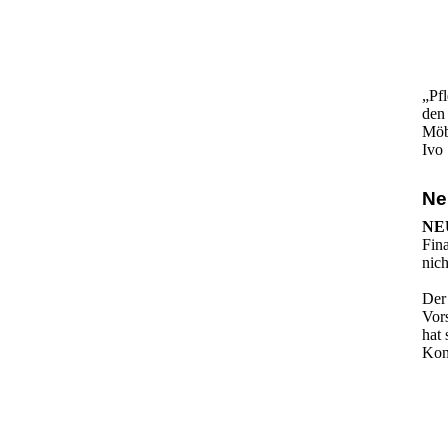
„Pfl
den
Möb
Ivo 
Ne
NE
Fin
nich
Der
Vor
hat 
Kon