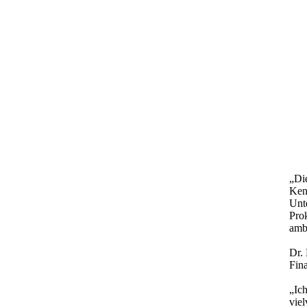
„Di
Kenn
Unt
Pro
ambi
Dr. 
Fin
„Ic
vie