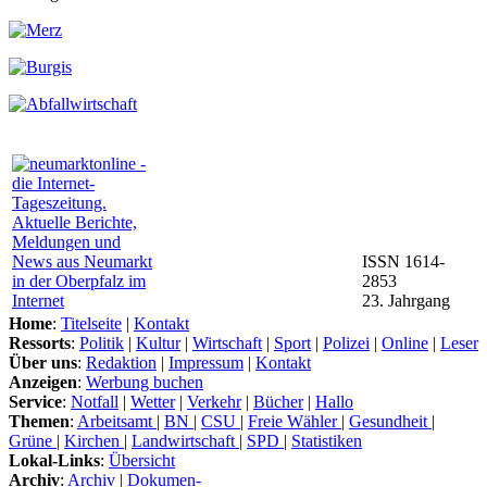
ISSN 1614-
2853
23. Jahrgang
Home
:
Titelseite
|
Kontakt
Ressorts
:
Politik
|
Kultur
|
Wirtschaft
|
Sport
|
Polizei
|
Online
|
Leser
Über uns
:
Redaktion
|
Impressum
|
Kontakt
Anzeigen
:
Werbung buchen
Service
:
Notfall
|
Wetter
|
Verkehr
|
Bücher
|
Hallo
Themen
:
Arbeitsamt
|
BN
|
CSU
|
Freie Wähler
|
Gesundheit
|
Grüne
|
Kirchen
|
Landwirtschaft
|
SPD
|
Statistiken
Lokal-Links
:
Übersicht
Archiv
:
Archiv
|
Dokumen-