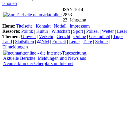
tationen
ISSN 1614-
2853
23. Jahrgang
Home
:
Titelseite
|
Kontakt
|
Notfall
|
Impressum
Ressorts
:
Politik
|
Kultur
|
Wirtschaft
|
Sport
|
Polizei
|
Wetter
|
Leser
Themen
:
Umwelt
|
Verkehr
|
Gericht
|
Online
|
Gesundheit
|
Tipps
|
Land
|
Statistiken
|
@NM
|
Freizeit
|
Leute
|
Tiere
|
Schule
|
Eilmeldungen