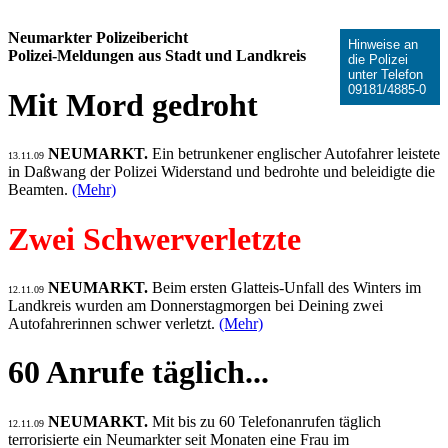
Neumarkter Polizeibericht
Hinweise an
Polizei-Meldungen aus Stadt und Landkreis
die Polizei
unter Telefon
09181/4885-0
Mit Mord gedroht
NEUMARKT.
Ein betrunkener englischer Autofahrer leistete
13.11.09
in Daßwang der Polizei Widerstand und bedrohte und beleidigte die
Beamten.
(Mehr)
Zwei Schwerverletzte
NEUMARKT.
Beim ersten Glatteis-Unfall des Winters im
12.11.09
Landkreis wurden am Donnerstagmorgen bei Deining zwei
Autofahrerinnen schwer verletzt.
(Mehr)
60 Anrufe täglich...
NEUMARKT.
Mit bis zu 60 Telefonanrufen täglich
12.11.09
terrorisierte ein Neumarkter seit Monaten eine Frau im