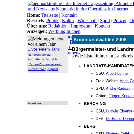
Home
:
Titelseite
|
Kontakt
Ressorts
:
Politik
|
Kultur
|
Wirtschaft
|
Sport
|
Polizei
|
On
Über uns
:
Redaktion
|
Impressum
|
Kontakt
Anzeigen
:
Werbung buchen
Service
:
Notfall
|
Wetter
|
Verkehr
|
Bücher
|
Hallo
Kommunalwahlen 2008
Themen
:
Arbeitsamt
|
BN
|
CSU
|
Freie Wähler
|
Gesun
Lokal-Links
:
Übersicht
Bürgermeister- und Landra
...vor einem Jahr:
Archiv
:
Archiv
|
Dokumen-
Nur leicht verletzt
sowie Listenführer im Landkrei
tationen
Auto überschlug sich
„Cabaret“ ist ausverkauft
LANDRATS-KANDIDATE
Kürzerer Weg geplant
CSU,
Albert Löhner
Freie Wähler,
Hans Ge
SPD,
André Radszun
Grüne,
Jürgen Kerkie
BERCHING
Anzeigen
CSU,
Ludwig Eisenrei
DFB,
Dr. Franz Donha
BERG
CSU,
Richard Feihl