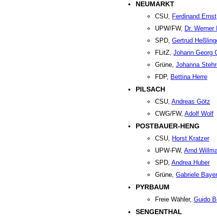
NEUMARKT
CSU,
Ferdinand Ernst
UPW/FW,
Dr. Werner
SPD,
Gertrud Heßling
FLitZ,
Johann Georg 
Grüne,
Johanna Stehr
FDP,
Bettina Herre
PILSACH
CSU,
Andreas Götz
CWG/FW,
Adolf Wolf
POSTBAUER-HENG
CSU,
Horst Kratzer
UPW-FW,
Arnd Willm
SPD,
Andrea Huber
Grüne,
Gabriele Baye
PYRBAUM
Freie Wähler,
Guido B
SENGENTHAL