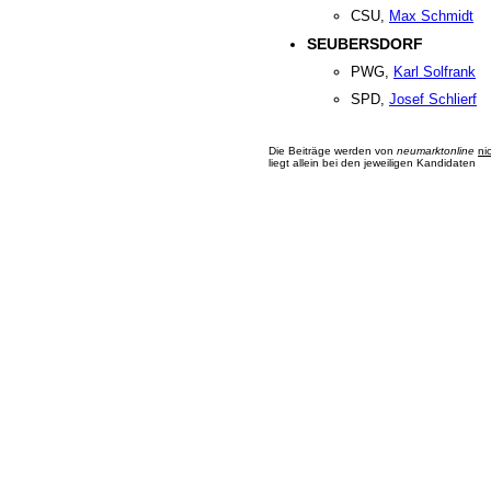
CSU,
Max Schmidt
SEUBERSDORF
PWG,
Karl Solfrank
SPD,
Josef Schlierf
Die Beiträge werden von
neumarktonline
ni
liegt allein bei den jeweiligen Kandidaten