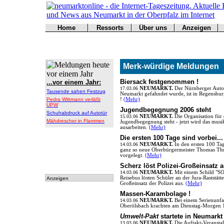
Home
Ressorts
Über uns
Anzeigen
Werbung
Titelseite
Politik
Redaktion
buchen
Kontakt
Kultur
Impressum
Wirtschaft
Kontakt
Merk-würdige Meldungen
Sport
Polizei
Biersack festgenommen !
...vor einem Jahr:
Online
17.03.06
NEUMARKT.
Der Nürnberger Auto
Tausende sahen Festzug
Neumarkt gefahndet wurde, ist in Regensb
Leser
Pedra Wittmann verläßt
!
(Mehr)
UPW
Jugendbegegnung 2006 steht
Schuhabdruck auf Autotür
15.03.06
NEUMARKT.
Die Organisation für 
Mähdrescher in Flammen
Jugendbegegnung steht - jetzt wird das mus
ausarbeiten.
(Mehr)
Die ersten 100 Tage sind vorbei...
14.03.06
NEUMARKT.
In den ersten 100 Ta
ganz so neue Oberbürgermeister Thomas Th
vorgelegt.
(Mehr)
Scherz löst Polizei-Großeinsatz 
14.03.06
NEUMARKT.
Mit einem Schild 
Reisebus lösten Schüler an der Jura-Raststätte
Anzeigen
Großeinsatz der Polizei aus.
(Mehr)
Massen-Karambolage !
14.03.06
NEUMARKT.
Bei einem Serienunfa
Oberölsbach krachten am Dienstag-Morgen 1
Umwelt-Pakt
startete in Neumarkt
13.03.06
NEUMARKT.
Die Auftakt-Veransta