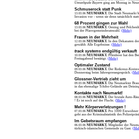
Umweltpakt Bayern
ging am Montag in Neum
Schmuserock statt Punk
13.03.06
NEUMARKT.
Die Stadt Neumarkt be
Invasion vor - wenn sie denn tatsächlich stat
68 Prozent gingen zur Wahl
13.03.06
NEUMARKT.
Oening und Pelchenh
bei der Pfarrrgemeinderatswahl.
(Mehr)
Frauen in der Mehrheit
12.03.06
NEUMARKT.
In den Dekanaten de
gewählt. Alle Ergebnisse.
(Mehr)
track systems
endgültig verkauft
10.03.06
NEUMARKT.
Pfleiderer hat den B
Freitagabend bestätigt.
(Mehr)
Optimaler Zustand
09.03.06
NEUMARKT.
Der Rotkreuz-Kreisve
Donnerstag beim Jahrespressegespräch.
(Meh
Glossner-Vertrieb zieht um
09.03.06
NEUMARKT.
Die Neumarkter Braue
in das ehemalige Tchibo-Gelände am Deini
Kontakte nach Neumarkt!
08.03.06
NEUMARKT.
Der brutale Auto-Rä
! Er ist noch auf der Flucht.
(Mehr)
Mehr Körperverletzungen !
07.03.06
NEUMARKT.
Pro 1000 Einwohner 
geht aus der Kriminalstatistik des Polizeiprä
Im Gebetsraum empfangen
06.03.06
NEUMARKT.
Mitglieder der Neum
türkisch-islamischen Gemeinde zu Gast.
(Me