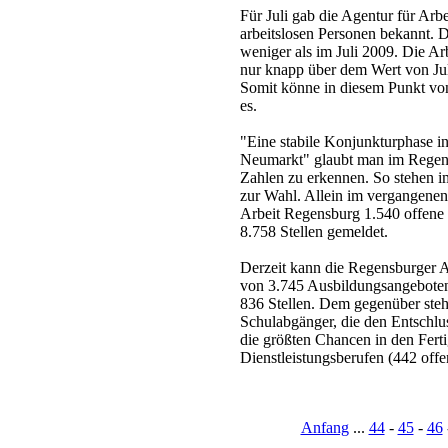
Für Juli gab die Agentur für Ar
arbeitslosen Personen bekannt. 
weniger als im Juli 2009. Die Arb
nur knapp über dem Wert von Juli
Somit könne in diesem Punkt vo
es.
"Eine stabile Konjunkturphase 
Neumarkt" glaubt man im Regens
Zahlen zu erkennen. So stehen i
zur Wahl. Allein im vergangenen 
Arbeit Regensburg 1.540 offene S
8.758 Stellen gemeldet.
Derzeit kann die Regensburger A
von 3.745 Ausbildungsangeboten
836 Stellen. Dem gegenüber ste
Schulabgänger, die den Entschlus
die größten Chancen in den Fert
Dienstleistungsberufen (442 off
Anfang
...
44
-
45
-
46