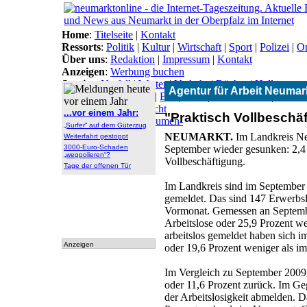
Home
:
Titelseite
|
Kontakt
Ressorts
:
Politik
|
Kultur
|
Wirtschaft
|
Sport
|
Polizei
|
On
Über uns
:
Redaktion
|
Impressum
|
Kontakt
Anzeigen
:
Werbung buchen
Service
:
Notfall
|
Wetter
|
Verkehr
|
Bücher
|
Hallo
Agentur für Arbeit Neumar
Themen
:
Arbeitsamt
|
BN
|
CSU
|
Freie Wähler
|
Gesun
Lokal-Links
:
Übersicht
...vor einem Jahr:
"Praktisch Vollbeschä
Archiv
:
Archiv
|
Dokumen-
„Surfer“ auf dem Güterzug
tationen
NEUMARKT.
Im Landkreis Neu
Weiterfahrt gestoppt
3000-Euro-Schaden
September wieder gesunken: 2,4 
„wegpolieren“?
Vollbeschäftigung.
Tage der offenen Tür
Im Landkreis sind im September
gemeldet. Das sind 147 Erwerbsl
Vormonat. Gemessen an Septemb
Arbeitslose oder 25,9 Prozent we
arbeitslos gemeldet haben sich
Anzeigen
oder 19,6 Prozent weniger als im
Im Vergleich zu September 2009
oder 11,6 Prozent zurück. Im Ge
der Arbeitslosigkeit abmelden. 