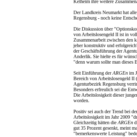
Kelheim ihre weitere Zusammenar
Der Landkreis Neumarkt hat alle
Regensburg - noch keine Entsche
Die Diskussion über "Optionsko
von Arbeitslosengeld II ist in v
Zusammenarbeit zwischen den k
jeher konstruktiv und erfolgreic
der Geschäftsführung der Agentu
Anderlik. Sie hielte es für wüns
"denn warum sollte man dieses E
Seit Einführung der
ARGEn
im J
Bereich von Arbeitslosengeld II
Agenturbezirk Regensburg verrin
Besonders erfreulich sei die Ent
Die Arbeitslosigkeit dieser jung
worden.
Positiv sei auch der Trend bei d
Arbeitslosigkeit im Jahr 2009 "d
Gleichzeitig hätten die
ARGEn
d
gut 35 Prozent gesenkt, meint m
"bemerkenswerte Leistung" bedeu