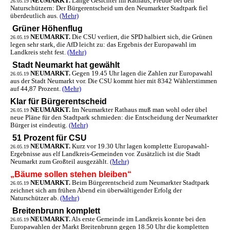
NEUMARKT.
Lange Gesichter im Rathaus, Freude bei den
26.05.19
Naturschützern: Der Bürgerentscheid um den Neumarkter Stadtpark fiel
überdeutlich aus.
(Mehr)
Grüner Höhenflug
NEUMARKT.
Die CSU verliert, die SPD halbiert sich, die Grünen
26.05.19
legen sehr stark, die AfD leicht zu: das Ergebnis der Europawahl im
Landkreis steht fest.
(Mehr)
Stadt Neumarkt hat gewählt
NEUMARKT.
Gegen 19.45 Uhr lagen die Zahlen zur Europawahl
26.05.19
aus der Stadt Neumarkt vor. Die CSU kommt hier mit 8342 Wählerstimmen
auf 44,87 Prozent.
(Mehr)
Klar für Bürgerentscheid
NEUMARKT.
Im Neumarkter Rathaus muß man wohl oder übel
26.05.19
neue Pläne für den Stadtpark schmieden: die Entscheidung der Neumarkter
Bürger ist eindeutig.
(Mehr)
51 Prozent für CSU
NEUMARKT.
Kurz vor 19.30 Uhr lagen komplette Europawahl-
26.05.19
Ergebnisse aus elf Landkreis-Gemeinden vor. Zusätzlich ist die Stadt
Neumarkt zum Großteil ausgezählt.
(Mehr)
„Bäume sollen stehen bleiben“
NEUMARKT.
Beim Bürgerentscheid zum Neumarkter Stadtpark
26.05.19
zeichnet sich am frühen Abend ein überwältigender Erfolg der
Naturschützer ab.
(Mehr)
Breitenbrunn komplett
NEUMARKT.
Als erste Gemeinde im Landkreis konnte bei den
26.05.19
Europawahlen der Markt Breitenbrunn gegen 18.50 Uhr die kompletten