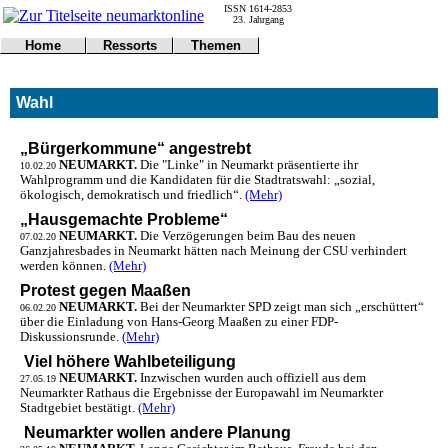
ISSN 1614-2853
23. Jahrgang
Home
Ressorts
Themen
Umwelt
Titelseite
Politik
Verkehr
Kontakt
Kultur
Wahl
Gericht
Notfall
Wirtschaft
Online
Impressum
Sport
Gesundheit
Polizei
„Bürgerkommune“ angestrebt
Tipps
Wetter
NEUMARKT.
Die "Linke" in Neumarkt präsentierte ihr
10.02.20
Wahlprogramm und die Kandidaten für die Stadtratswahl: „sozial,
Land
Leser
ökologisch, demokratisch und friedlich“.
(Mehr)
Statistiken
„Hausgemachte Probleme“
@NM
NEUMARKT.
Die Verzögerungen beim Bau des neuen
07.02.20
Freizeit
Ganzjahresbades in Neumarkt hätten nach Meinung der CSU verhindert
Leute
werden können.
(Mehr)
Tiere
Protest gegen Maaßen
Schule
NEUMARKT.
Bei der Neumarkter SPD zeigt man sich „erschüttert“
06.02.20
über die Einladung von Hans-Georg Maaßen zu einer FDP-
Eilmeldungen
Diskussionsrunde.
(Mehr)
Viel höhere Wahlbeteiligung
NEUMARKT.
Inzwischen wurden auch offiziell aus dem
27.05.19
Neumarkter Rathaus die Ergebnisse der Europawahl im Neumarkter
Stadtgebiet bestätigt.
(Mehr)
Neumarkter wollen andere Planung